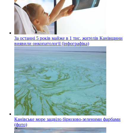
За останні 5 років майже в 1 тис. жителів Канівщини
виявили онкопатології (інфографіка)
Канівське море зацвіло бірюзово-зеленими фарбами
(фото)