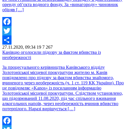
оренду об’єкта водного фонду. За «винагороду» чиновник
обіцяв […]
Facebook
Twitter
27.11.2020, 09:34
19
7 267
Share
Канівцю оголосили підозру за фактом вбивства із
необережності
За процесуального керівництва Канівського відділу
Золотоніської місцевої прокуратури жителю м. Канів
повідомлено про підозру за фактом вбивства знайомого,
вчиненого через необережність (ч. 1 ст. 119 КК України). Про
це повідомляє «Kanos» із посиланням інформацію
Золотоніської місцевої прокуратури. Слідством установлено,
що підозрюваний 11.08.2020, під час спільного вживання
алкогольних напоїв, через необережність вчинив вбивство
потерпілого. Наразі вирішується […]