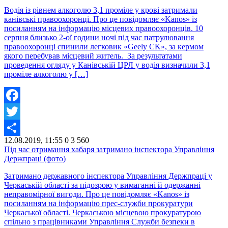
Водія із рівнем алкоголю 3,1 проміле у крові затримали
канівські правоохоронці. Про це повідомляє «Kanos» із
посиланням на інформацію місцевих правоохоронців. 10
серпня близько 2-ої години ночі під час патрулювання
правоохоронці спинили легковик «Geely CK», за кермом
якого перебував місцевий житель. За результатами
проведення огляду у Канівській ЦРЛ у водія визначили 3,1
проміле алкоголю у […]
Facebook
Twitter
12.08.2019, 11:55
0
3 560
Share
Під час отримання хабаря затримано інспектора Управління
Держпраці (фото)
Затримано державного інспектора Управління Держпраці у
Черкаській області за підозрою у вимаганні й одержанні
неправомірної вигоди. Про це повідомляє «Kanos» із
посиланням на інформацію прес-служби прокуратури
Черкаської області. Черкаською місцевою прокуратурою
спільно з працівниками Управління Служби безпеки в