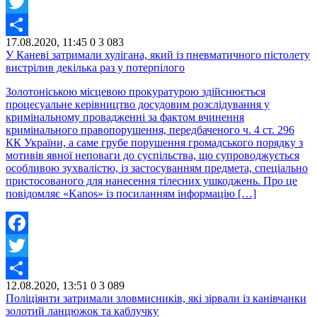
Facebook
Twitter
17.08.2020, 11:45
0
3 083
Share
У Каневі затримали хулігана, який із пневматичного пістолету
вистрілив декілька раз у потерпілого
Золотоніською місцевою прокуратурою здійснюється
процесуальне керівництво досудовим розслідування у
кримінальному провадженні за фактом вчинення
кримінального правопорушення, передбаченого ч. 4 ст. 296
КК України, а саме грубе порушення громадського порядку з
мотивів явної неповаги до суспільства, що супроводжується
особливою зухвалістю, із застосуванням предмета, спеціально
пристосованого для нанесення тілесних ушкоджень. Про це
повідомляє «Kanos» із посиланням інформацію […]
Facebook
Twitter
12.08.2020, 13:51
0
3 089
Share
Поліціянти затримали зловмисників, які зірвали із канівчанки
золотий ланцюжок та каблучку