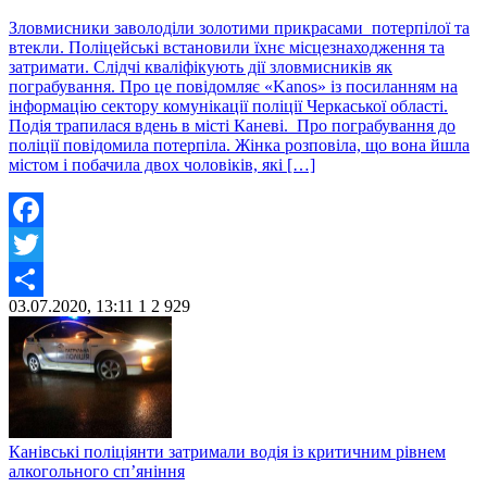
Зловмисники заволоділи золотими прикрасами потерпілої та
втекли. Поліцейські встановили їхнє місцезнаходження та
затримати. Слідчі кваліфікують дії зловмисників як
пограбування. Про це повідомляє «Kanos» із посиланням на
інформацію сектору комунікації поліції Черкаської області.
Подія трапилася вдень в місті Каневі. Про пограбування до
поліції повідомила потерпіла. Жінка розповіла, що вона йшла
містом і побачила двох чоловіків, які […]
Facebook
Twitter
03.07.2020, 13:11
1
2 929
Share
Канівські поліціянти затримали водія із критичним рівнем
алкогольного сп’яніння