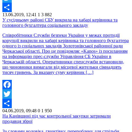
Twitter
13.06.2019, 12:41
1
3 882
Share
У сусідньому районі СБУ викрила на хабарі керівника та
головного бухгалтера соціального закладу
Співробітники Служби безпеки України у межах протидії
корупції викрили на хабарі керівника та головного бухгалтера
одного із соціальних закладів Золотонівської районної ради
Черкаської області. Про це повідомляє «Kanos» із посиланням
на інформацію прес-служби Управління СБ України в
Черкаській області. Оперативники спецслужби встановили,
що чиновники вимагали від місцевої жительки сімнадцять
тисяч гривень. За вказану суму керівник […]
Facebook
Twitter
04.06.2019, 09:48
0
1 950
Share
На Канівщині під час контрольної закупки затримали
продавця зброї
За словами чоловіка, гвинтівку, перероблену для стрільби