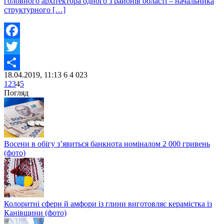
головного архітектора одного з районів області – начальника
структурного […]
Facebook
Twitter
18.04.2019, 11:13
6
4 023
Share
1
2
3
4
5
Погляд
Восени в обігу з’явиться банкнота номіналом 2 000 гривень
(фото)
Колоритні сфери й амфори із глини виготовляє керамістка із
Канівщини (фото)