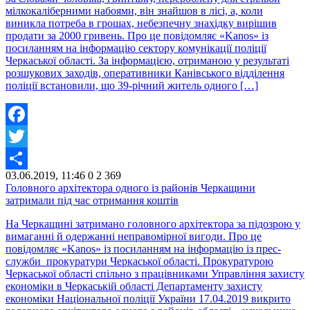
мілкокаліберними набоями, він знайшов в лісі, а, коли
виникла потреба в грошах, небезпечну знахідку вирішив
продати за 2000 гривень. Про це повідомляє «Kanos» із
посиланням на інформацію сектору комунікації поліції
Черкаської області. За інформацією, отриманою у результаті
розшукових заходів, оперативники Канівського відділення
поліції встановили, що 39-річний житель одного […]
Facebook
Twitter
03.06.2019, 11:46
0
2 369
Share
Головного архітектора одного із районів Черкащини
затримали під час отримання коштів
На Черкащині затримано головного архітектора за підозрою у
вимаганні й одержанні неправомірної вигоди. Про це
повідомляє «Kanos» із посиланням на інформацію із прес-
служби прокуратури Черкаської області. Прокуратурою
Черкаської області спільно з працівниками Управління захисту
економіки в Черкаській області Департаменту захисту
економіки Національної поліції України 17.04.2019 викрито