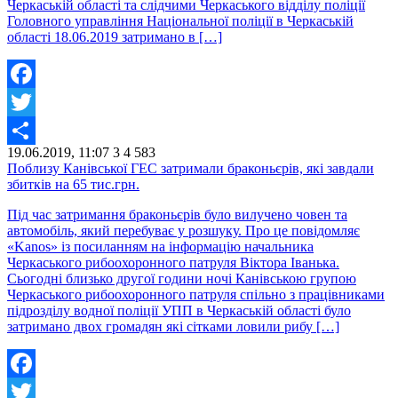
Черкаській області та слідчими Черкаського відділу поліції
Головного управління Національної поліції в Черкаській
області 18.06.2019 затримано в […]
Facebook
Twitter
19.06.2019, 11:07
3
4 583
Share
Поблизу Канівської ГЕС затримали браконьєрів, які завдали
збитків на 65 тис.грн.
Під час затримання браконьєрів було вилучено човен та
автомобіль, який перебуває у розшуку. Про це повідомляє
«Kanos» із посиланням на інформацію начальника
Черкаського рибоохоронного патруля Віктора Іванька.
Сьогодні близько другої години ночі Канівською групою
Черкаського рибоохоронного патруля спільно з працівниками
підрозділу водної поліції УПП в Черкаській області було
затримано двох громадян які сітками ловили рибу […]
Facebook