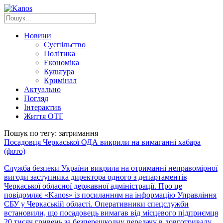
Новини
Суспільство
Політика
Економіка
Культура
Кримінал
Актуально
Погляд
Інтерактив
Життя ОТГ
Пошук по тегу: затримання
Посадовця Черкаської ОДА викрили на вимаганні хабара
(фото)
Служба безпеки України викрила на отриманні неправомірної
вигоди заступника директора одного з департаментів
Черкаської обласної державної адміністрації. Про це
повідомляє «Kanos» із посиланням на інформацію Управління
СБУ у Черкаській області. Оперативники спецслужби
встановили, що посадовець вимагав від місцевого підприємця
20 тисяч гривень за безперешкодну передачу в довготривалу