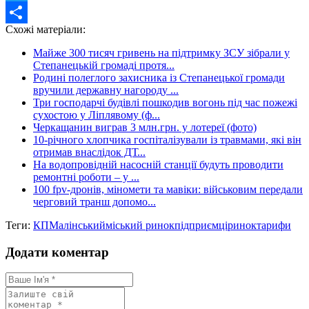
Twitter
Схожі матеріали:
Share
Майже 300 тисяч гривень на підтримку ЗСУ зібрали у
Степанецькій громаді протя...
Родині полеглого захисника із Степанецької громади
вручили державну нагороду ...
Три господарчі будівлі пошкодив вогонь під час пожежі
сухостою у Ліплявому (ф...
Черкащанин виграв 3 млн.грн. у лотереї (фото)
10-річного хлопчика госпіталізували із травмами, які він
отримав внаслідок ДТ...
На водопровідній насосній станції будуть проводити
ремонтні роботи – у ...
100 fpv-дронів, міномети та мавіки: військовим передали
черговий транш допомо...
Теги:
КП
Малінський
міський ринок
підприємці
ринок
тарифи
Додати коментар