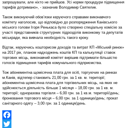
запрошували, але ніхто не прийшов. Усі норми процедури підвищення
тарифів дотримано», - зазначив Володимир Святелик.
Також виконуючий обов’язки керуючого справами виконавчого
комітету наголосив, що відповідно до розпорядження Канівського
міського голови Ігоря Ренькаса було створено спеціальну комісію за
участі представників структурних підрозділів виконкому та депутатів
міськради, яка вивчала необхідність такого кроку.
Відтак, керуючись кошторисом доходів та витрат КП «Міський ринок»
на 2017 рік, планом надходжень коштів КП та калькуляції ставок
торгових місць, виконавчий комітет вирішив підтримати більшістю
голосів підвищення тарифів комунального підприємства.
Тож абонементна щомісячна плата для осіб, торгуючих на ринках
м.Канів, відтепер становить 21,00 грн. за 1 кв. м. території;
абонементна щомісячна плата для торгівельних місць, на яких не
здійснюється діяльність більше 1 місяця – 18,00 грн. за 1 кв. м.
території; одноразова торгівля – 6,00 грн. за 1 кв.м. території/день;
бронювання торгового місця – 6,00 грн. за 1 одиницю/день; прокат
санітарного одягу – 3,00 грн. за 1 одиниця/день.
Facebook