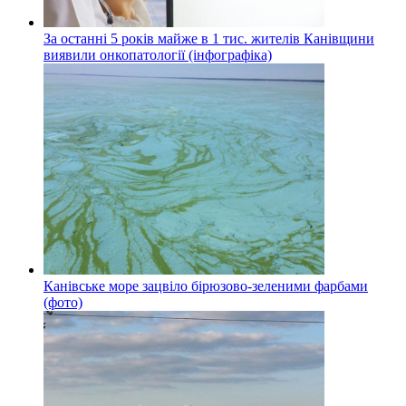
За останні 5 років майже в 1 тис. жителів Канівщини
виявили онкопатології (інфографіка)
Канівське море зацвіло бірюзово-зеленими фарбами
(фото)