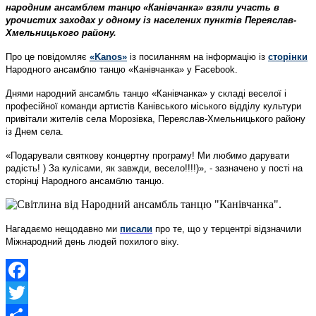
народним ансамблем танцю «Канівчанка» взяли участь в
урочистих заходах у одному із населених пунктів Переяслав-
Хмельницького району.
Про це повідомляє
«Kanos»
із посиланням на інформацію із
сторінки
Народного ансамблю танцю «Канівчанка» у Facebook.
Днями народний ансамбль танцю «Канівчанка» у складі веселої і
професійної команди артистів Канівського міського відділу культури
привітали жителів села Морозівка, Переяслав-Хмельницького району
із Днем села.
«Подарували святкову концертну програму! Ми любимо дарувати
радість! ) За кулісами, як завжди, весело!!!!)», - зазначено у пості на
сторінці Народного ансамблю танцю.
Нагадаємо нещодавно ми
писали
про те, що у терцентрі відзначили
Міжнародний день людей похилого віку.
Facebook
Twitter