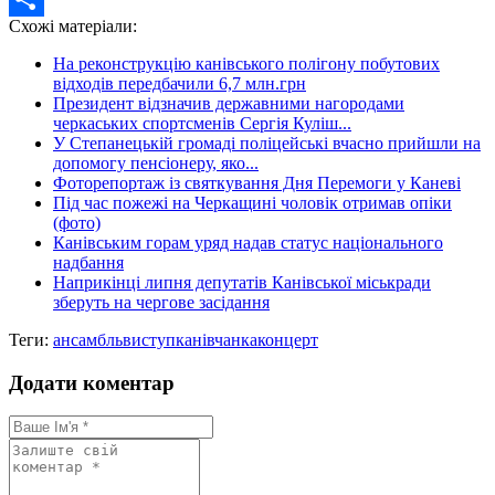
Схожі матеріали:
Share
На реконструкцію канівського полігону побутових
відходів передбачили 6,7 млн.грн
Президент відзначив державними нагородами
черкаських спортсменів Сергія Куліш...
У Степанецькій громаді поліцейські вчасно прийшли на
допомогу пенсіонеру, яко...
Фоторепортаж із святкування Дня Перемоги у Каневі
Під час пожежі на Черкащині чоловік отримав опіки
(фото)
Канівським горам уряд надав статус національного
надбання
Наприкінці липня депутатів Канівської міськради
зберуть на чергове засідання
Теги:
ансамбль
виступ
канівчанка
концерт
Додати коментар