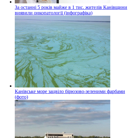
За останні 5 років майже в 1 тис. жителів Канівщини
виявили онкопатології (інфографіка)
Канівське море зацвіло бірюзово-зеленими фарбами
(фото)