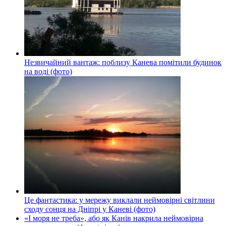
Незвичайний вантаж: поблизу Канева помітили будинок
на воді (фото)
Це фантастика: у мережу виклали неймовірні світлини
сходу сонця на Дніпрі у Каневі (фото)
«І моря не треба», або як Канів накрила неймовірна