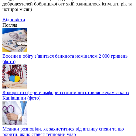
добродеятелей бобрицької отг якій залишилося існувати рік та
чотироі місяці
Відповіcти
Погляд
Восени в обігу з’явиться банкнота номіналом 2 000 гривень
(фото)
Колоритні сфери й амфори із глини виготовляє керамістка із
Канівщини (фото)
Медики розповіли, як захиститися від впливу спеки та що
робити, якщо стався тепловий удар