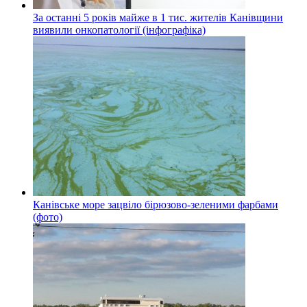
За останні 5 років майже в 1 тис. жителів Канівщини
виявили онкопатології (інфографіка)
Канівське море зацвіло бірюзово-зеленими фарбами
(фото)