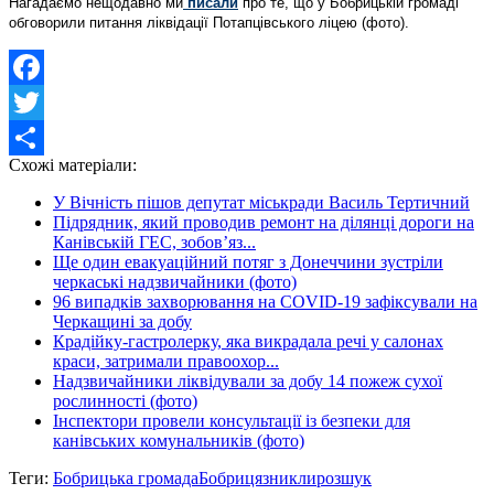
Нагадаємо нещодавно ми
писали
про те, що у Бобрицькій громаді
обговорили питання ліквідації Потапцівського ліцею (фото).
Facebook
Twitter
Схожі матеріали:
Share
У Вічність пішов депутат міськради Василь Тертичний
Підрядник, який проводив ремонт на ділянці дороги на
Канівській ГЕС, зобов’яз...
Ще один евакуаційний потяг з Донеччини зустріли
черкаські надзвичайники (фото)
96 випадків захворювання на COVID-19 зафіксували на
Черкащині за добу
Крадійку-гастролерку, яка викрадала речі у салонах
краси, затримали правоохор...
Надзвичайники ліквідували за добу 14 пожеж сухої
рослинності (фото)
Інспектори провели консультації із безпеки для
канівських комунальників (фото)
Теги:
Бобрицька громада
Бобриця
зникли
розшук