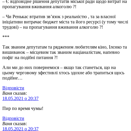
– Є відповідне рішення депутатів міської ради щодо витрат на
пропагування вживання алкоголю ?!
– Чи Ренькас втратив зв’язок з реальністю , та за власної
ініціативи витрачає бюджет міста та його ресурсі (у тому числі
трудові) – на пропагування вживання алкоголю ?!
***
Так званим депутатам та рядженим любителям кіно, Ілєнко та
вишиванок – місцевим так званим націаналістам, напевно
пофіг на подібні питання ?!
Али ми до них повернемося – якщо так станеться, що на
цьому черговому хфестивлі хтось здохне або трапиться щось
подібне…
Відповіcти
Ваня
сказав:
18.05.2021 о 20:37
Пир по время чумы!
Відповіcти
Ваня
сказав:
18.05.2021 о 20:37