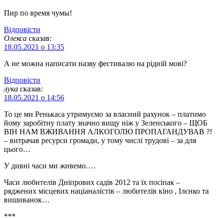
Пир по время чумы!
Відповіcти
Олекса
сказав:
18.05.2021 о 13:35
А не можна написати назву фестивалю на рідній мові?
Відповіcти
лука
сказав:
18.05.2021 о 14:56
То це ми Ренькаса утримуємо за власний рахунок – платимо
йому заробітну плату значно вищу ніж у Зеленського – ЩОБ
ВІН НАМ ВЖИВАННЯ АЛКОГОЛЮ ПРОПАГАНДУВАВ ?!
– витрачав ресурси громади, у тому числі трудові – за для
цього…
У дивні часи ми живемо….
Часи любителів Дніпрових садів 2012 та їх посіпак –
ряджених місцевих націаналістів – любителів кіно , Ілєнко та
вишиванок…
***