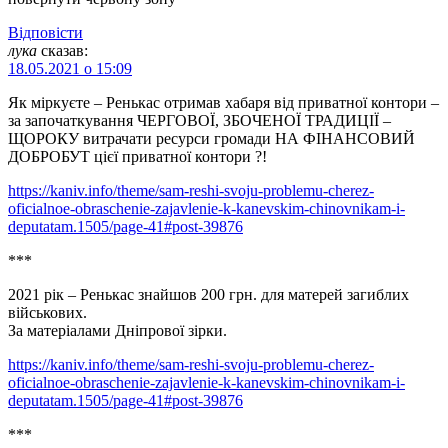
Відповіcти
лука
сказав:
18.05.2021 о 15:09
Як міркуєте – Ренькас отримав хабаря від приватної контори –
за започаткування ЧЕРГОВОЇ, ЗБОЧЕНОЇ ТРАДИЦІЇ –
ЩОРОКУ витрачати ресурси громади НА ФІНАНСОВИЙ
ДОБРОБУТ цієї приватної контори ?!
https://kaniv.info/theme/sam-reshi-svoju-problemu-cherez-
oficialnoe-obraschenie-zajavlenie-k-kanevskim-chinovnikam-i-
deputatam.1505/page-41#post-39876
***
2021 рік – Ренькас знайшов 200 грн. для матерей загиблих
військових.
За матеріалами Дніпрової зірки.
https://kaniv.info/theme/sam-reshi-svoju-problemu-cherez-
oficialnoe-obraschenie-zajavlenie-k-kanevskim-chinovnikam-i-
deputatam.1505/page-41#post-39876
***