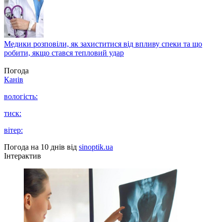
Медики розповіли, як захиститися від впливу спеки та що
робити, якщо стався тепловий удар
Погода
Канів
вологість:
тиск:
вітер:
Погода на 10 днів від
sinoptik.ua
Інтерактив