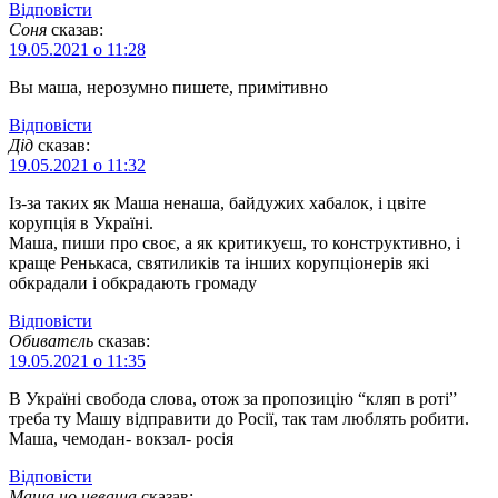
Відповіcти
Соня
сказав:
19.05.2021 о 11:28
Вы маша, нерозумно пишете, примітивно
Відповіcти
Дід
сказав:
19.05.2021 о 11:32
Із-за таких як Маша ненаша, байдужих хабалок, і цвіте
корупція в Україні.
Маша, пиши про своє, а як критикуєш, то конструктивно, і
краще Ренькаса, святиликів та інших корупціонерів які
обкрадали і обкрадають громаду
Відповіcти
Обиватєль
сказав:
19.05.2021 о 11:35
В Україні свобода слова, отож за пропозицію “кляп в роті”
треба ту Машу відправити до Росії, так там люблять робити.
Маша, чемодан- вокзал- росія
Відповіcти
Маша но неваша
сказав: