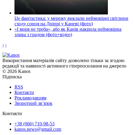
Це фантастика: у мережу виклали неймовірні світлини
сходу сонця на Дніпрі у Каневі (фото)
«І моря не треба», або як Канів накрила неймовірна
злива з градом (фото+відео)
‹
›
Використання матеріалів сайту дозволено тільки за згодою
редакції та наявності активного гіперпосилання на джерело
© 2026 Kanos
Підписка
RSS
Контакти
Рекламодавцям
Зворотний зв’язок
Контакти
+38 (066) 710-98-53
kanos.news@gmail.com