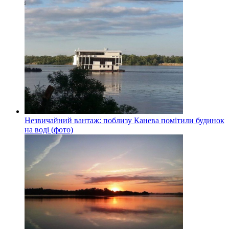
Незвичайний вантаж: поблизу Канева помітили будинок
на воді (фото)