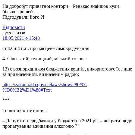
На добробут приватної контори – Ренькас знайшов куди
більше грошей…
Підгодували його ?!
Відповіcти
лука
сказав:
18.05.2021 о 15:48
ст.42 п.4 п.п. про місцеве самоврядування
4. Сільський, селищний, міський голова:
13) є розпорядником бюджетних коштів, використовує їх лише
за призначенням, визначеним радою;
https://zakon.rada.gov.ua/laws/show/280/97-
%D0%B2%D1%80#Text
***
То виникає питання :
– Депутати передбачили у бюджеті на 2021 рік – витрати щодо
пропагування вживання алкоголю ?!