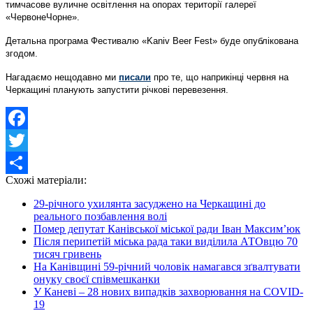
тимчасове вуличне освітлення на опорах території галереї
«ЧервонеЧорне».
Детальна програма Фестивалю «Kaniv Beer Fest» буде опублікована
згодом.
Нагадаємо нещодавно ми
писали
про те, що наприкінці червня на
Черкащині планують запустити річкові перевезення.
Facebook
Twitter
Схожі матеріали:
Share
29-річного ухилянта засуджено на Черкащині до
реального позбавлення волі
Помер депутат Канівської міської ради Іван Максим’юк
Після перипетій міська рада таки виділила АТОвцю 70
тисяч гривень
На Канівщині 59-річний чоловік намагався зґвалтувати
онуку своєї співмешканки
У Каневі – 28 нових випадків захворювання на COVID-
19