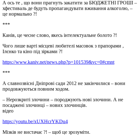
А ось те , що вони прагнуть закатити за БЮДЖЕТНІ ГРОШІ –
хфестиваль де будуть пропагандувати вживання алкоголю, –
це нормально ?!
***
Канів, це чесне слово, якесь інтелектуальне болото ?!
Чого лише варті місцеві любителі масовок з прапорами ,
Ілєнко та кіно під зірками ?!
https://www.kaniv.net/news.php?p=101539&vc=0#cmnt
***
А славнозвісні Дніпрові сади 2012 не закінчилися – вони
продовжуються повним ходом.
– Нерозкриті злочини – породжують нові злочини. А не
посаджені злочинці – нових злочинців.
відео
https://youtu.be/xUXHcrYKDu4
Мізків не вистачає ?! – щоб це зрозуміти.