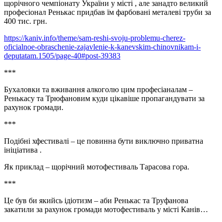
щорічного чемпіонату України у місті , але занадто великий
професіонал Ренькас придбав їм фарбовані металеві труби за
400 тис. грн.
https://kaniv.info/theme/sam-reshi-svoju-problemu-cherez-
oficialnoe-obraschenie-zajavlenie-k-kanevskim-chinovnikam-i-
deputatam.1505/page-40#post-39383
***
Бухаловки та вживання алкоголю цим професіаналам –
Ренькасу та Трюфановим куди цікавіше пропагандувати за
рахунок громади.
***
Подібні хфестивалі – це повинна бути виключно приватна
ініціатива .
Як приклад – щорічний мотофестиваль Тарасова гора.
***
Це був би якийсь ідіотизм – аби Ренькас та Труфанова
закатили за рахунок громади мотофестиваль у місті Канів…