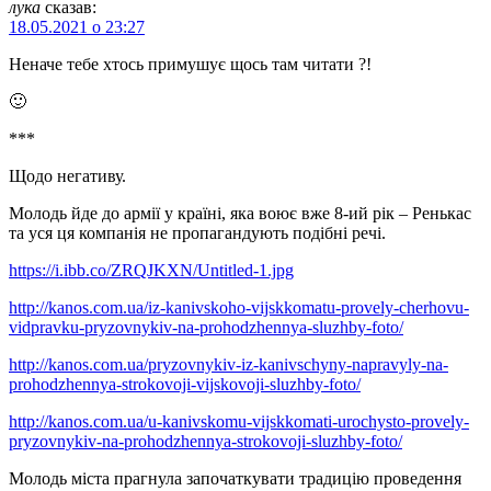
лука
сказав:
18.05.2021 о 23:27
Неначе тебе хтось примушує щось там читати ?!
🙂
***
Щодо негативу.
Молодь йде до армії у країні, яка воює вже 8-ий рік – Ренькас
та уся ця компанія не пропагандують подібні речі.
https://i.ibb.co/ZRQJKXN/Untitled-1.jpg
http://kanos.com.ua/iz-kanivskoho-vijskkomatu-provely-cherhovu-
vidpravku-pryzovnykiv-na-prohodzhennya-sluzhby-foto/
http://kanos.com.ua/pryzovnykiv-iz-kanivschyny-napravyly-na-
prohodzhennya-strokovoji-vijskovoji-sluzhby-foto/
http://kanos.com.ua/u-kanivskomu-vijskkomati-urochysto-provely-
pryzovnykiv-na-prohodzhennya-strokovoji-sluzhby-foto/
Молодь міста прагнула започаткувати традицію проведення