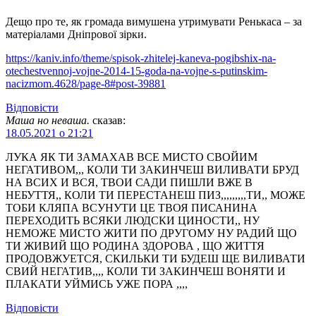
Дещо про те, як громада вимушена утримувати Ренькаса – за
матеріалами Дніпрової зірки.
https://kaniv.info/theme/spisok-zhitelej-kaneva-pogibshix-na-
otechestvennoj-vojne-2014-15-goda-na-vojne-s-putinskim-
nacizmom.4628/page-8#post-39881
Відповіcти
Маша но неваша.
сказав:
18.05.2021 о 21:21
ЛУКА ЯК ТИ ЗАМАХАВ ВСЕ МИСТО СВОЙИМ
НЕГАТИВОМ,,, КОЛИ ТИ ЗАКИНЧЕШ ВИЛИВАТИ БРУД
НА ВСИХ И ВСЯ, ТВОИ САДИ ПИШЛИ ВЖЕ В
НЕБУТТЯ,, КОЛИ ТИ ПЕРЕСТАНЕШ ПИЗ,,,,,,,,,ТИ,, МОЖЕ
ТОБИ КЛЯПА ВСУНУТИ ЦЕ ТВОЯ ПИСАНИНА
ПЕРЕХОДИТЬ ВСЯКИ ЛЮДСКИ ЦИНОСТИ,, НУ
НЕМОЖЕ МИСТО ЖИТИ ПО ДРУГОМУ НУ РАДИЙ ЩО
ТИ ЖИВИЙ ЩО РОДИНА ЗДОРОВА , ЩО ЖИТТЯ
ПРОДОВЖУЕТСЯ, СКИЛЬКИ ТИ БУДЕШ ЩЕ ВИЛИВАТИ
СВИЙ НЕГАТИВ,,,, КОЛИ ТИ ЗАКИНЧЕШ ВОНЯТИ И
ПЛАКАТИ УЙМИСЬ УЖЕ ПОРА ,,,,
Відповіcти