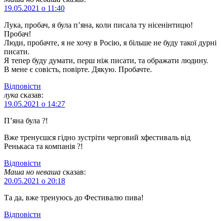
19.05.2021 о 11:40
Лука, пробач, я була п’яна, коли писала ту нісенінтицю!
Пробач!
Люди, пробачте, я не хочу в Росію, я більше не буду такої дурні
писати.
Я тепер буду думати, перш ніж писати, та ображати людину.
В мене є совість, повірте. Дякую. Пробачте.
Відповіcти
лука
сказав:
19.05.2021 о 14:27
П’яна була ?!
Вже тренуєшся гідно зустріти черговий хфестиваль від
Ренькаса та компанія ?!
Відповіcти
Маша но неваша
сказав:
20.05.2021 о 20:18
Та да, вже тренуюсь до Фестивалю пива!
Відповіcти