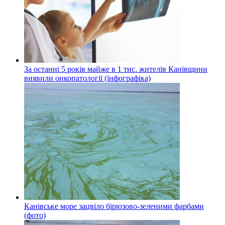
За останні 5 років майже в 1 тис. жителів Канівщини
виявили онкопатології (інфографіка)
Канівське море зацвіло бірюзово-зеленими фарбами
(фото)