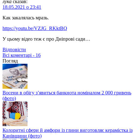
лука
сказав:
18.05.2021 о 23:41
Как закалялась мразь.
https://youtu.be/VZJG_RKktBQ
У цьому відео теж є про Дніпрові сади…
Відповіcти
Всі коментарі - 16
Погляд
Восени в обігу з’явиться банкнота номіналом 2 000 гривень
(фото)
Колоритні сфери й амфори із глини виготовляє керамістка із
Канівщини (фото)