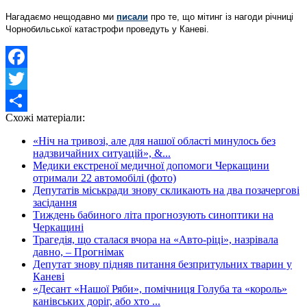
Нагадаємо нещодавно ми
писали
про те, що мітинг із нагоди річниці
Чорнобильської катастрофи проведуть у Каневі.
Facebook
Twitter
Схожі матеріали:
Share
«Ніч на тривозі, але для нашої області минулось без
надзвичайних ситуацій», &...
Медики екстреної медичної допомоги Черкащини
отримали 22 автомобілі (фото)
Депутатів міськради знову скликають на два позачергові
засідання
Тиждень бабиного літа прогнозують синоптики на
Черкащині
Трагедія, що сталася вчора на «Авто-ріці», назрівала
давно, – Прогнімак
Депутат знову підняв питання безпритульних тварин у
Каневі
«Десант «Нашої Ряби», помічниця Голуба та «король»
канівських доріг, або хто ...