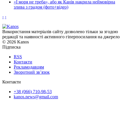
«І моря не треба», або як Канів накрила неймовірна
злива з градом (фото+відео)
‹
›
Використання матеріалів сайту дозволено тільки за згодою
редакції та наявності активного гіперпосилання на джерело
© 2026 Kanos
Підписка
RSS
Контакти
Рекламодавцям
Зворотний зв’язок
Контакти
+38 (066) 710-98-53
kanos.news@gmail.com