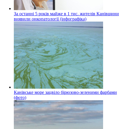
За останні 5 років майже в 1 тис. жителів Канівщини
виявили онкопатології (інфографіка)
Канівське море зацвіло бірюзово-зеленими фарбами
(фото)