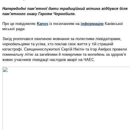
Напередодні пам’ятної дати традиційний мітинг відбувся біля
пам’ятного знаку Героям Чорнобиля.
Про це повідомляє
Kanos
із посиланням на
інформацію
Канівської
міської ради.
Захід розпочався хвилиною мовчання за полеглими ліквідаторами,
чорнобильцями та усіма, хто поклав своє життя у тій страшній
катастрофі. Священнослужителі Сергій Нікітін та Ігор Амброз провели
поминальну літію за загиблими й померлими та молебень за здоров’я
живих учасників ліквідації наслідків аварії на ЧАЕС.