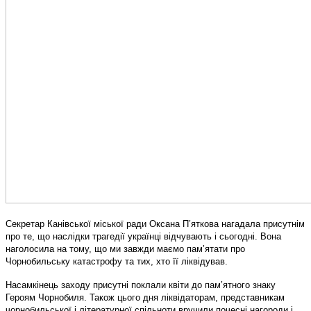
Секретар Канівської міської ради Оксана П’яткова нагадала присутнім
про те, що наслідки трагедії українці відчувають і сьогодні. Вона
наголосила на тому, що ми завжди маємо пам’ятати про
Чорнобильську катастрофу та тих, хто її ліквідував.
Насамкінець заходу присутні поклали квіти до пам’ятного знаку
Героям Чорнобиля. Також цього дня ліквідаторам, представникам
чорнобильської і літературної спільноти вручили почесні нагороди і