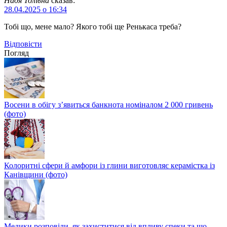
Надя Толівна
сказав:
28.04.2025 о 16:34
Тобі що, мене мало? Якого тобі ще Ренькаса треба?
Відповіcти
Погляд
Восени в обігу з’явиться банкнота номіналом 2 000 гривень
(фото)
Колоритні сфери й амфори із глини виготовляє керамістка із
Канівщини (фото)
Медики розповіли, як захиститися від впливу спеки та що