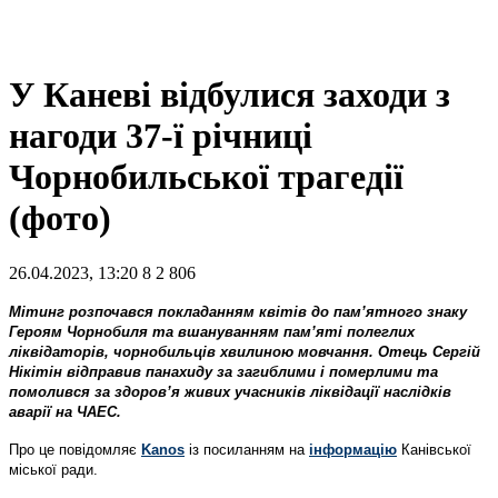
У Каневі відбулися заходи з
нагоди 37-ї річниці
Чорнобильської трагедії
(фото)
26.04.2023, 13:20
8
2 806
Мітинг розпочався покладанням квітів до пам’ятного знаку
Героям Чорнобиля та вшануванням пам’яті полеглих
ліквідаторів, чорнобильців хвилиною мовчання. Отець Сергій
Нікітін відправив панахиду за загиблими і померлими та
помолився за здоров’я живих учасників ліквідації наслідків
аварії на ЧАЕС.
Про це повідомляє
Kanos
із посиланням на
інформацію
Канівської
міської ради.