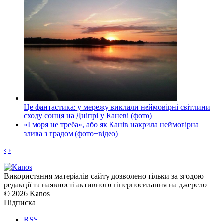
Це фантастика: у мережу виклали неймовірні світлини
сходу сонця на Дніпрі у Каневі (фото)
«І моря не треба», або як Канів накрила неймовірна
злива з градом (фото+відео)
‹
›
Використання матеріалів сайту дозволено тільки за згодою
редакції та наявності активного гіперпосилання на джерело
© 2026 Kanos
Підписка
RSS