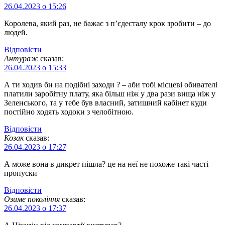
26.04.2023 о 15:26
Королева, який раз, не бажає з п’єдесталу крок зробити – до
людей.
Відповіcти
Антураж
сказав:
26.04.2023 о 15:33
А ти ходив би на подібні заходи ? – аби тобі місцеві обивателі
платили заробітну плату, яка більш ніж у два рази вища ніж у
Зеленського, та у тебе був власний, затишний кабінет куди
постійно ходять ходоки з челобітною.
Відповіcти
Козак
сказав:
26.04.2023 о 17:27
А може вона в дикрет пішла? це на неї не похоже такі часті
пропуски
Відповіcти
Озиме покоління
сказав:
26.04.2023 о 17:37