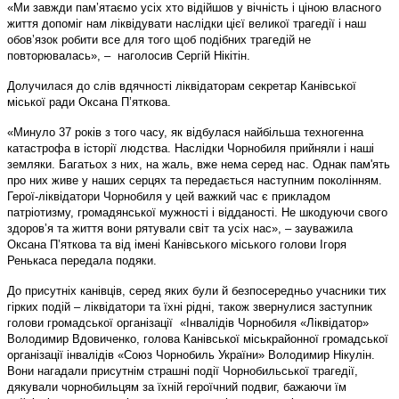
«Ми завжди пам’ятаємо усіх хто відійшов у вічність і ціною власного
життя допоміг нам ліквідувати наслідки цієї великої трагедії і наш
обов’язок робити все для того щоб подібних трагедій не
повторювалась», – наголосив Сергій Нікітін.
Долучилася до слів вдячності ліквідаторам секретар Канівської
міської ради Оксана П’яткова.
«Минуло 37 років з того часу, як відбулася найбільша техногенна
катастрофа в історії людства. Наслідки Чорнобиля прийняли і наші
земляки. Багатьох з них, на жаль, вже нема серед нас. Однак пам'ять
про них живе у наших серцях та передається наступним поколінням.
Герої-ліквідатори Чорнобиля у цей важкий час є прикладом
патріотизму, громадянської мужності і відданості. Не шкодуючи свого
здоров’я та життя вони рятували світ та усіх нас», – зауважила
Оксана П’яткова та від імені Канівського міського голови Ігоря
Ренькаса передала подяки.
До присутніх канівців, серед яких були й безпосередньо учасники тих
гірких подій – ліквідатори та їхні рідні, також звернулися заступник
голови громадської організації «Інвалідів Чорнобиля «Ліквідатор»
Володимир Вдовиченко, голова Канівської міськрайонної громадської
організації інвалідів «Союз Чорнобиль України» Володимир Нікулін.
Вони нагадали присутнім страшні події Чорнобильської трагедії,
дякували чорнобильцям за їхній героїчний подвиг, бажаючи їм