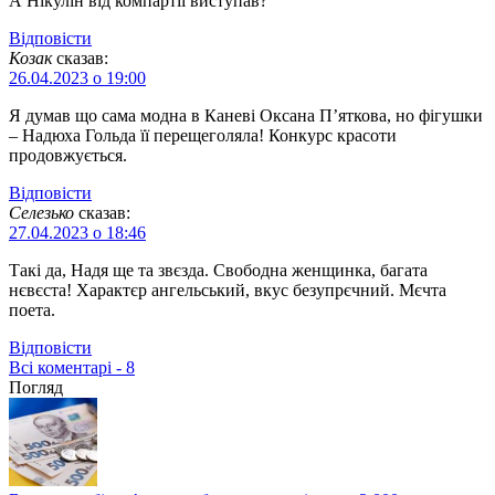
А Нікулін від компартії виступав?
Відповіcти
Козак
сказав:
26.04.2023 о 19:00
Я думав що сама модна в Каневі Оксана П’яткова, но фігушки
– Надюха Гольда її перещеголяла! Конкурс красоти
продовжується.
Відповіcти
Селезько
сказав:
27.04.2023 о 18:46
Такі да, Надя ще та звєзда. Свободна женщинка, багата
нєвєста! Характєр ангельський, вкус безупрєчний. Мєчта
поета.
Відповіcти
Всі коментарі - 8
Погляд