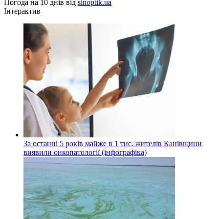
Погода на 10 днів від
sinoptik.ua
Інтерактив
За останні 5 років майже в 1 тис. жителів Канівщини
виявили онкопатології (інфографіка)