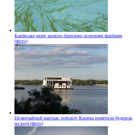
Канівське море зацвіло бірюзово-зеленими фарбами
(фото)
Незвичайний вантаж: поблизу Канева помітили будинок
на воді (фото)