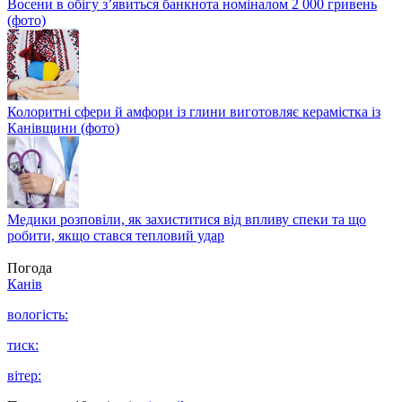
Восени в обігу з’явиться банкнота номіналом 2 000 гривень
(фото)
Колоритні сфери й амфори із глини виготовляє керамістка із
Канівщини (фото)
Медики розповіли, як захиститися від впливу спеки та що
робити, якщо стався тепловий удар
Погода
Канів
вологість:
тиск:
вітер: