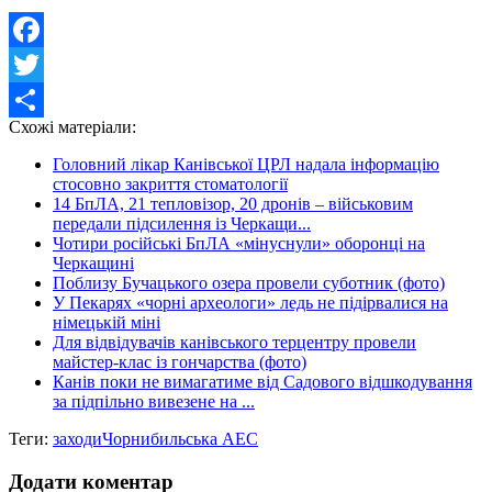
Facebook
Twitter
Схожі матеріали:
Share
Головний лікар Канівської ЦРЛ надала інформацію
стосовно закриття стоматології
14 БпЛА, 21 тепловізор, 20 дронів – військовим
передали підсилення із Черкащи...
Чотири російські БпЛА «мінуснули» оборонці на
Черкащині
Поблизу Бучацького озера провели суботник (фото)
У Пекарях «чорні археологи» ледь не підірвалися на
німецькій міні
Для відвідувачів канівського терцентру провели
майстер-клас із гончарства (фото)
Канів поки не вимагатиме від Садового відшкодування
за підпільно вивезене на ...
Теги:
заходи
Чорнибильська АЕС
Додати коментар