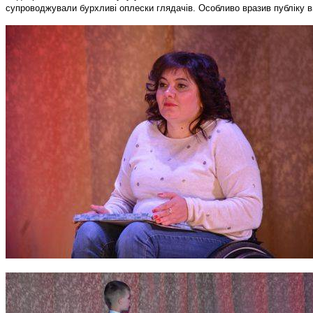
супроводжували бурхливі оплески глядачів. Особливо вразив публіку в