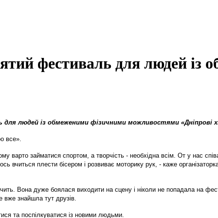
цятий фестиваль для людей із
 для людей із обмеженими фізичними можливостями «Дніпрові х
о все».
у варто займатися спортом, а творчість - необхідна всім. От у нас спів
тось вчиться плести бісером і розвиває моторику рук, - каже організато
ачить. Вона дуже боялася виходити на сцену і ніколи не попадала на фест
е вже знайшла тут друзів.
ися та поспілкуватися із новими людьми.