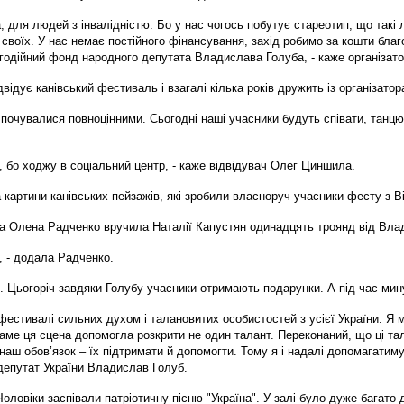
для людей з інвалідністю. Бо у нас чогось побутує стареотип, що такі л
своїх. У нас немає постійного фінансування, захід робимо за кошти благ
годійний фонд народного депутата Владислава Голуба, - каже організато
ідує канівський фестиваль і взагалі кілька років дружить із організатор
 почувалися повноцінними. Сьогодні наші учасники будуть співати, танцю
 бо ходжу в соціальний центр, - каже відвідувач Олег Циншила.
 картини канівських пейзажів, які зробили власноруч учасники фесту з В
а Олена Радченко вручила Наталії Капустян одинадцять троянд від Вла
, - додала Радченко.
". Цьогоріч завдяки Голубу учасники отримають подарунки. А під час ми
естивалі сильних духом і талановитих особистостей з усієї України. Я 
ме ця сцена допомогла розкрити не один талант. Переконаний, що ці тал
аш обов’язок – їх підтримати й допомогти. Тому я і надалі допомагатиму
депутат України Владислав Голуб.
оловіки заспівали патріотичну пісню "Україна". У залі було дуже багато