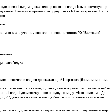
юди повинні сидіти вдома, але це не так. Інвалідність не обмежує, це
одійників. Цьогоріч витратили рекордну суму - 60 тисяч гривень. Кошти
рка.
ами.
вати та брати участь у сценках, - говорить
голова ГО "Балтської
інничини.
дислава Голуба.
нулих фестивалів нардеп допомагав ще й із організаційними моментами.
можу з впевненістю сказати, що впродовж цих років фест не лише набув
анти і надалі дивуватимуть ще не одну громаду, місто, колектив. Для
, щоб "Дніпровські хвилі" мали ще більше прихильників та учасників і
 дітей та молоді, які прийшли подивитися на виступи, тому кожен номер