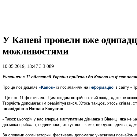
У Каневі провели вже одинад
можливостями
10.05.2019, 18:47
3
3 089
Учасники з 11 областей України приїхали до Канева
на фестиваль
Про це повідомляє
«Kanos»
із посиланням на
інформацію
із сайту «Пр
- Це вже 11 фестиваль. Цим людям потрібен такий захід, адже не кожном
Творчість допомагає їм реабілітуватися. Хтось танцює, хтось співає, х
інвалідністю Наталія Капустян
.
- Також цьогоріч у нас вперше виступатиме дівчинка з Вінниці, яка не б
дівчинка приїхала, подивилася, як тут все і каже, що дуже вдячна, адж
За словами організаторки, фестиваль допомагає учасникам познайомит