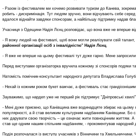
- Разом із фестивалем ми хочемо розвивати туризм до Канева, зокрема, 
робить - дискримінація. Тут людям зручно, вони відчувають себе серед 
вдалося віднайти завдяки спонсорам, а найбільшу підтримку надав бла
Учасниця з Одещини Надія Лєнц розповідає, що вона вже не вперше відв
- Я вожу людей на фестивалі, щоб вони могли реалізувати свій талант,
районної організації осіб з інвалідністю" Надія Лєнц
.
- Я вже не вперше на цьому фестивалі тут дуже гарно. Мене запросили,
Перед виступами організаторка вручила кожному зі спонсорів подяки та
Натомість помічник-консультант народного депутата Владислава Голуб
- Нехай із кожним роком букет важчає, а фестиваль стає грандіознішим
Зауважимо, що нардеп уже не перший рік підтримує "Дніпровські хвилі
- Мені дуже приємно, що Канівщина вже водинадцяте збирає на цьому ф
популярності, а й став великим культурним надбанням Канівщини. Бо са
них дарувати свою творчість – це означає жити повноцінним життям. А н
став ще одним нашим спільним надбанням, - прокоментував народний 
Подія розпочалася із виступу учасників з Вінничини та Хмельниччини. Ч