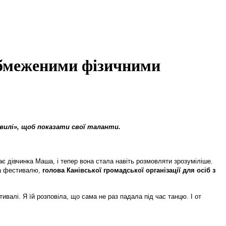
 обмеженими фізичними
вилі»
, щоб показати свої таланти
.
ає дівчинка Маша, і тепер вона стала навіть розмовляти зрозуміліше.
рка фестивалю,
голова Канівської громадської організації для осіб з
ивалі. Я їй розповіла, що сама не раз падала під час танцю. І от