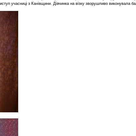
иступ учасниці з Канівщини. Дівчинка на візку зворушливо виконувала ба