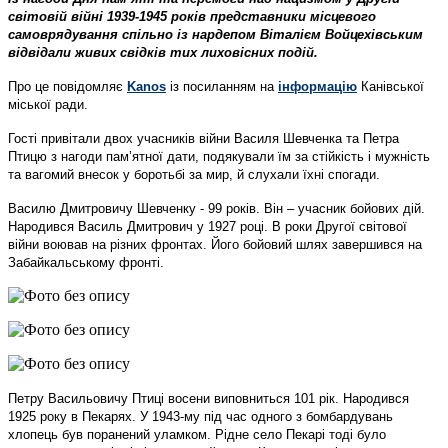
світовій війні 1939-1945 років представники місцевого
самоврядування спільно із нардепом Віталієм Войцехівським
відвідали живих свідків тих лиховісних подій.
Про це повідомляє
Kanos
із посиланням на
інформацію
Канівської
міської ради.
Гості привітали двох учасників війни Василя Шевченка та Петра
Птицю з нагоди пам’ятної дати, подякували їм за стійкість і мужність
та вагомий внесок у боротьбі за мир, й слухали їхні спогади.
Василю Дмитровичу Шевченку - 99 років. Він – учасник бойових дій.
Народився Василь Дмитрович у 1927 році. В роки Другої світової
війни воював на різних фронтах. Його бойовий шлях завершився на
Забайкальському фронті.
Петру Васильовичу Птиці восени виповниться 101 рік. Народився
1925 року в Пекарях. У 1943-му під час одного з бомбардувань
хлопець був поранений уламком. Рідне село Пекарі тоді було