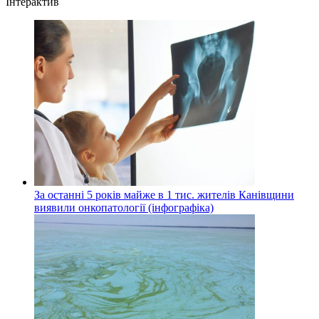
Інтерактив
За останні 5 років майже в 1 тис. жителів Канівщини
виявили онкопатології (інфографіка)