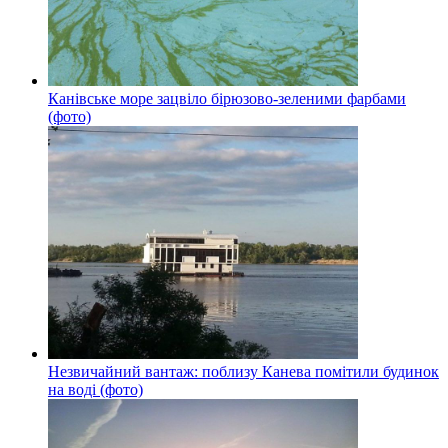
Канівське море зацвіло бірюзово-зеленими фарбами
(фото)
Незвичайний вантаж: поблизу Канева помітили будинок
на воді (фото)