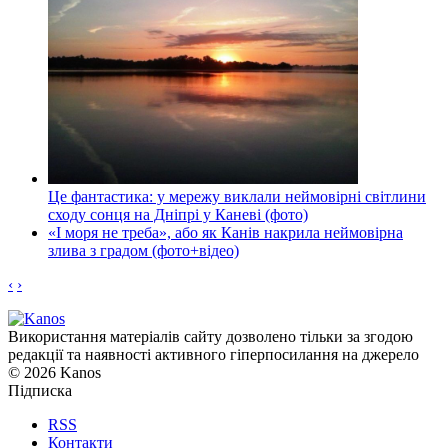
Це фантастика: у мережу виклали неймовірні світлини
сходу сонця на Дніпрі у Каневі (фото)
«І моря не треба», або як Канів накрила неймовірна
злива з градом (фото+відео)
‹
›
Використання матеріалів сайту дозволено тільки за згодою
редакції та наявності активного гіперпосилання на джерело
© 2026 Kanos
Підписка
RSS
Контакти