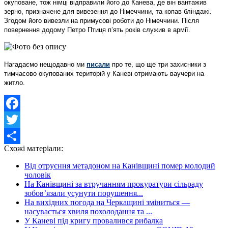
окуповане, тож німці відправили його до Канева, де він вантажив
зерно, призначене для вивезення до Німеччини, та копав бліндажі.
Згодом його вивезли на примусові роботи до Німеччини. Після
повернення додому Петро Птиця п’ять років служив в армії.
Нагадаємо нещодавно ми
писали
про те, що ще три захисники з
тимчасово окупованих територій у Каневі отримають ваучери на
житло.
Facebook
Twitter
Схожі матеріали:
Share
Від отруєння метадоном на Канівщині помер молодий
чоловік
На Канівщині за втручанням прокуратури сільраду
зобов’язали усунути порушення...
На вихідних погода на Черкащині зміниться —
насувається хвиля похолодання та ...
У Каневі під кригу провалився рибалка