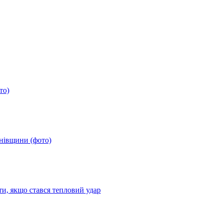
то)
анівщини (фото)
ти, якщо стався тепловий удар