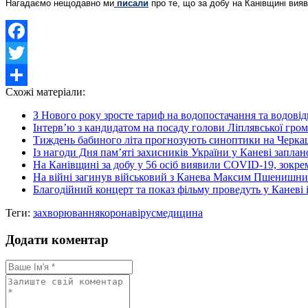
Нагадаємо нещодавно ми
писали
про те, що за добу на Канівщині вия
Facebook
Twitter
Схожі матеріали:
Share
З Нового року зросте тариф на водопостачання та водовід
Інтерв’ю з кандидатом на посаду голови Ліплявської гро
Тиждень бабиного літа прогнозують синоптики на Черка
Із нагоди Дня пам’яті захисників України у Каневі запла
На Канівщині за добу у 56 осіб виявили COVID-19, зокрем
На війні загинув військовий з Канева Максим Пшенишн
Благодійний концерт та показ фільму проведуть у Каневі 
Теги:
захворювання
коронавірус
медицина
Додати коментар