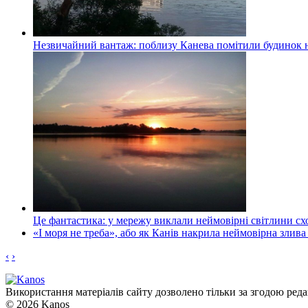
Незвичайний вантаж: поблизу Канева помітили будинок н
Це фантастика: у мережу виклали неймовірні світлини схо
«І моря не треба», або як Канів накрила неймовірна злива
‹
›
Використання матеріалів сайту дозволено тільки за згодою реда
© 2026 Kanos