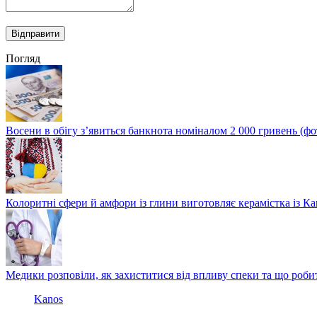
Погляд
Восени в обігу з’явиться банкнота номіналом 2 000 гривень (фо
Колоритні сфери й амфори із глини виготовляє керамістка із К
Медики розповіли, як захиститися від впливу спеки та що роби
Kanos