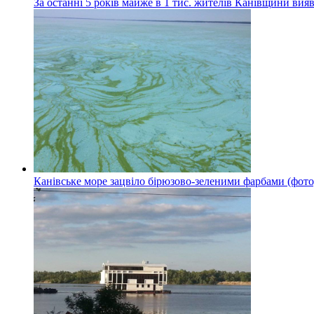
За останні 5 років майже в 1 тис. жителів Канівщини вияв
Канівське море зацвіло бірюзово-зеленими фарбами (фото