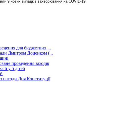
вили 9 нових випадків захворювання на COVID-19.
ведення для бюджетних ...
мади Дмитром Доценком (...
щині
новане проведення заходів
а й у 5 дітей
ий
із нагоди Дня Конституції