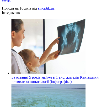
вітер:
Погода на 10 днів від
sinoptik.ua
Інтерактив
За останні 5 років майже в 1 тис. жителів Канівщини
виявили онкопатології (інфографіка)