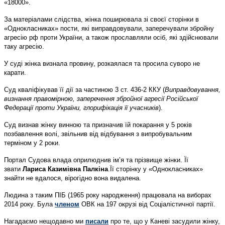
«18000».
За матеріалами слідства, жінка поширювала зі своєї сторінки в
«Однокласниках» пости, які виправдовували, заперечували збройну
агресію рф проти України, а також прославляли осіб, які здійснювали
таку агресію.
У суді жінка визнала провину, розкаялася та просила суворо не
карати.
Суд кваліфікував її дії за частиною 3 ст. 436-2 ККУ (
Виправдовування,
визнання правомірною, заперечення збройної агресії Російської
Федерації проти України, глорифікація її учасників
).
Суд визнав жінку винною та призначив їй покарання у 5 років
позбавлення волі, звільнив від відбування з випробувальним
терміном у 2 роки.
Портал Судова влада оприлюднив ім’я та прізвище жінки. Її
звати
Лариса Казимівна Палкіна
.Її сторінку у «Однокласниках»
знайти не вдалося, вірогідно вона видалена.
Людина з таким ПІБ (1965 року народження) працювала на виборах
2014 року. Була
членом
ОВК на 197 окрузі від Соціалістичної партії.
Нагадаємо нещодавно ми
писали
про те, що у Каневі засудили жінку,