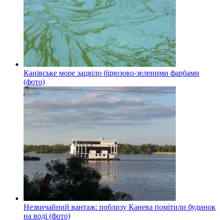
Канівське море зацвіло бірюзово-зеленими фарбами
(фото)
Незвичайний вантаж: поблизу Канева помітили будинок
на воді (фото)