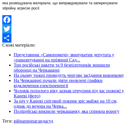
яка розміщувала матеріали, що виправдовували та заперечували
збройну агресію росії.
Facebook
Twitter
Схожі матеріали:
Share
Представник «Самопомочі» звинуватив депутата у
«паразитуванні на прізвищі Сад...
Три російські ракети та 9 безпілотників знищили
оборонці на Черкащині
На цьому тижні проведуть чергове засідання виконкому
На Черкащині почали діяти оновлені графіки
відключення електроенергії
Чоловік похилого віку зазнав отруєння під час пожежі у
Каневі (фото)
За ніч у Каневі сніговий покрив зріс майже на 10 см,
однак до вечора на Черка...
Поліцейські викрили черкащанку, яка сприяла ворогу
Теги:
війна
пропаганда
суд