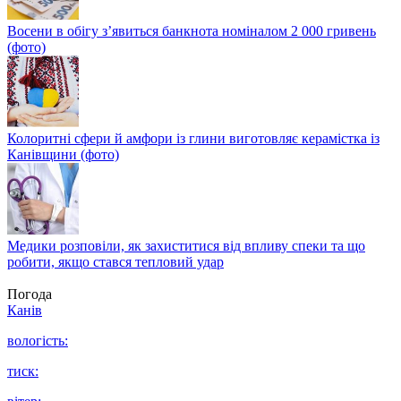
Восени в обігу з’явиться банкнота номіналом 2 000 гривень
(фото)
Колоритні сфери й амфори із глини виготовляє керамістка із
Канівщини (фото)
Медики розповіли, як захиститися від впливу спеки та що
робити, якщо стався тепловий удар
Погода
Канів
вологість:
тиск: