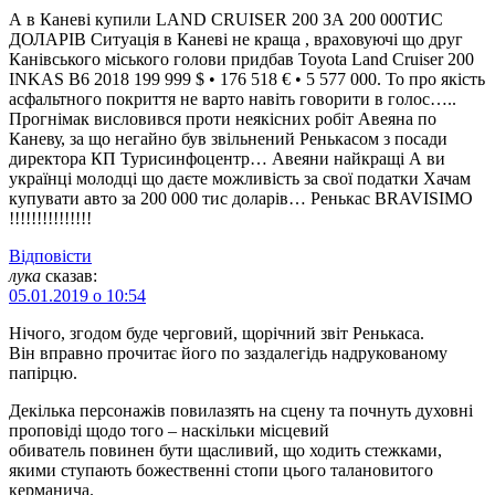
А в Каневі купили LAND CRUISER 200 ЗА 200 000ТИС
ДОЛАРІВ Ситуація в Каневі не краща , враховуючі що друг
Канівського міського голови придбав Toyota Land Cruiser 200
INKAS B6 2018 199 999 $ • 176 518 € • 5 577 000. То про якість
асфальтного покриття не варто навіть говорити в голос…..
Прогнімак висловився проти неякісних робіт Авеяна по
Каневу, за що негайно був звільнений Ренькасом з посади
директора КП Турисинфоцентр… Авеяни найкращі А ви
українці молодці що даєте можливість за свої податки Хачам
купувати авто за 200 000 тис доларів… Ренькас BRAVISIMO
!!!!!!!!!!!!!!!
Відповіcти
лука
сказав:
05.01.2019 о 10:54
Нічого, згодом буде черговий, щорічний звіт Ренькаса.
Він вправно прочитає його по заздалегідь надрукованому
папірцю.
Декілька персонажів повилазять на сцену та почнуть духовні
проповіді щодо того – наскільки місцевий
обиватель повинен бути щасливий, що ходить стежками,
якими ступають божественні стопи цього талановитого
керманича.