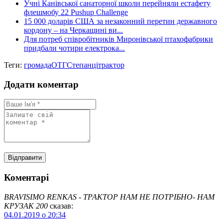
Учні Канівської санаторної школи перейняли естафету
флешмобу 22 Pushup Challenge
15 000 доларів США за незаконний перетин державного
кордону – на Черкащині ви...
Для потреб співробітників Миронівської птахофабрики
придбали чотири електрока...
Теги:
громада
ОТГ
Степанці
трактор
Додати коментар
Коментарі
BRAVISIMO RENKAS - ТРАКТОР НАМ НЕ ПОТРІБНО- НАМ
КРУЗАК 200
сказав:
04.01.2019 о 20:34