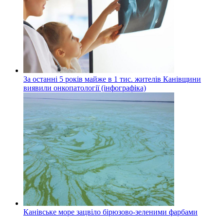
За останні 5 років майже в 1 тис. жителів Канівщини
виявили онкопатології (інфографіка)
Канівське море зацвіло бірюзово-зеленими фарбами