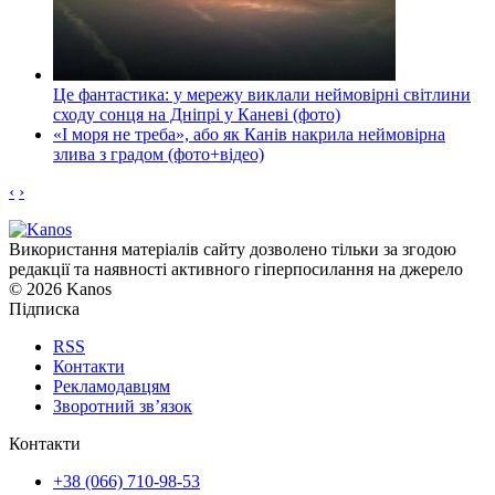
Це фантастика: у мережу виклали неймовірні світлини
сходу сонця на Дніпрі у Каневі (фото)
«І моря не треба», або як Канів накрила неймовірна
злива з градом (фото+відео)
‹
›
Використання матеріалів сайту дозволено тільки за згодою
редакції та наявності активного гіперпосилання на джерело
© 2026 Kanos
Підписка
RSS
Контакти
Рекламодавцям
Зворотний зв’язок
Контакти
+38 (066) 710-98-53