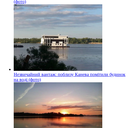
(фото)
Незвичайний вантаж: поблизу Канева помітили будинок
на воді (фото)