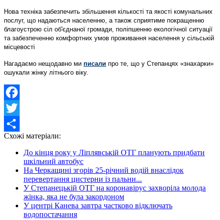
Нова техніка забезпечить збільшення кількості та якості комунальних
послуг, що надаються населенню, а також сприятиме покращенню
благоустрою сіл об'єднаної громади, поліпшенню екологічної ситуації
та забезпеченню комфортних умов проживання населення у сільській
місцевості
Нагадаємо нещодавно ми
писали
про те, що у Степанцях «знахарки»
ошукали жінку літнього віку.
Facebook
Twitter
Схожі матеріали:
Share
До кінця року у Ліплявській ОТГ планують придбати
шкільний автобус
На Черкащині згорів 25-річний водій внаслідок
перевертання цистерни із пальни...
У Степанецькій ОТГ на коронавірус захворіла молода
жінка, яка не була закордоном
У центрі Канева завтра частково відключать
водопостачання