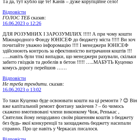
Та да, тут кубло ще те! Канів – дуже корупційне село!
Відповіcти
ГОЛОС ТЕБ
сказав:
16.06.2023 о 12:26
ДЛЯ РОЗУМНИХ І ЗАРОЗУМІЛИХ !!!!! А при чому кошти
Міжнародного Фонду ЮНІСЕФ до бюджету міста !!!!! Ви хоч
почитайте уважно інфоромацію !!!! І менеджери ЮНІСЕФ
здійснюють контроль за ефективністю витрачання коштів !!!
…..навіть були тпкі випадки, що менеджери рахували, скільки
забито гвіздків та дюбелів в бетон !!!!! …..МАБУТЬ Куценко
комусь дорогу перейшов ……
Відповіcти
Не треба трендити.
сказав:
16.06.2023 о 13:02
То таки Куценко буде освоювати кошти на ці ремонти ? 😉 Він
вже капітальний ремонт фонтану закінчив ? – бо чимось
скажено вмотивовані члени виконкому Чиж, Ренькас ,
Святелик йому нещодавно своїм рішенням коштів з бюджету
без будь- якої конкуренції та заощаджень бюджету насипали
справно. Про це навіть у Черкасах писалося.
Відповіcти