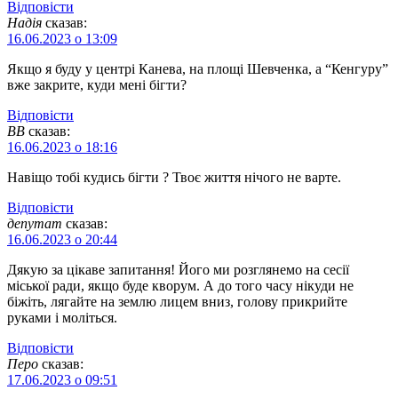
Відповіcти
Надія
сказав:
16.06.2023 о 13:09
Якщо я буду у центрі Канева, на площі Шевченка, а “Кенгуру”
вже закрите, куди мені бігти?
Відповіcти
ВВ
сказав:
16.06.2023 о 18:16
Навіщо тобі кудись бігти ? Твоє життя нічого не варте.
Відповіcти
депутат
сказав:
16.06.2023 о 20:44
Дякую за цікаве запитання! Його ми розглянемо на сесії
міської ради, якщо буде кворум. А до того часу нікуди не
біжіть, лягайте на землю лицем вниз, голову прикрийте
руками і моліться.
Відповіcти
Перо
сказав:
17.06.2023 о 09:51