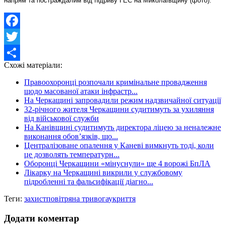
напрям та постраждалим від підриву ГЕС на Миколаївщину (фото).
Facebook
Twitter
Схожі матеріали:
Share
Правоохоронці розпочали кримінальне провадження
щодо масованої атаки інфрастр...
На Черкащині запровадили режим надзвичайної ситуації
32-річного жителя Черкащини судитимуть за ухиляння
від військової служби
На Канівщині судитимуть директора ліцею за неналежне
виконання обов’язків, що...
Централізоване опалення у Каневі вимкнуть тоді, коли
це дозволять температурн...
Оборонці Черкащини «мінуснули» ще 4 ворожі БпЛА
Лікарку на Черкащині викрили у службовому
підробленні та фальсифікації діагно...
Теги:
захист
повітряна тривога
укриття
Додати коментар