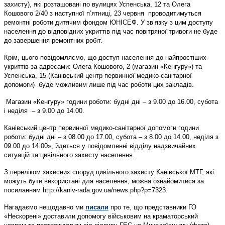
захисту), які розташовані по вулицях Успенська, 12 та Олега
Кошового 2/40 з наступної п’ятниці, 23 червня проводитимуться
ремонтні роботи дитячим фондом ЮНІСЕФ. У зв’язку з цим доступу
населення до відповідних укриттів під час повітряної тривоги не буде
до завершення ремонтних робіт.
Крім, цього повідомляємо, що доступ населення до найпростіших
укриттів за адресами: Олега Кошового, 2 (магазин «Кенгуру») та
Успенська, 15 (Канівський центр первинної медико-санітарної
допомоги) буде можливим лише під час роботи цих закладів.
Магазин «Кенгуру» години роботи: будні дні – з 9.00 до 16.00, субота
і неділя – з 9.00 до 14.00.
Канівський центр первинної медико-санітарної допомоги години
роботи: будні дні – з 08.00 до 17.00, субота – з 8.00 до 14.00, неділя з
09.00 до 14.00», йдеться у повідомленні відділу надзвичайних
ситуацій та цивільного захисту населення.
З переліком захисних споруд цивільного захисту Канівської МТГ, які
можуть бути використані для населення, можна ознайомитися за
посиланням http://kaniv-rada.gov.ua/news.php?p=7323.
Нагадаємо нещодавно ми
писали
про те, що представники ГО
«Нескорені» доставили допомогу військовим на краматорський