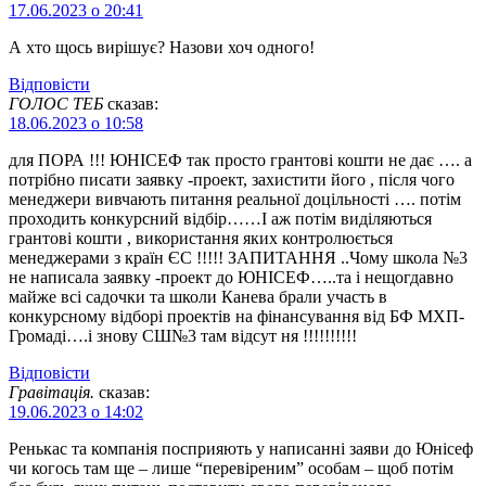
17.06.2023 о 20:41
А хто щось вирішує? Назови хоч одного!
Відповіcти
ГОЛОС ТЕБ
сказав:
18.06.2023 о 10:58
для ПОРА !!! ЮНІСЕФ так просто грантові кошти не дає …. а
потрібно писати заявку -проект, захистити його , після чого
менеджери вивчають питання реальної доцільності …. потім
проходить конкурсний відбір……І аж потім виділяються
грантові кошти , використання яких контролюється
менеджерами з країн ЄС !!!!! ЗАПИТАННЯ ..Чому школа №3
не написала заявку -проект до ЮНІСЕФ…..та і нещогдавно
майже всі садочки та школи Канева брали участь в
конкурсному відборі проектів на фінансування від БФ МХП-
Громаді….і знову СШ№3 там відсут ня !!!!!!!!!!
Відповіcти
Гравітація.
сказав:
19.06.2023 о 14:02
Ренькас та компанія посприяють у написанні заяви до Юнісеф
чи когось там ще – лише “перевіреним” особам – щоб потім