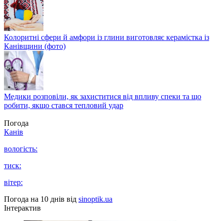
Колоритні сфери й амфори із глини виготовляє керамістка із
Канівщини (фото)
Медики розповіли, як захиститися від впливу спеки та що
робити, якщо стався тепловий удар
Погода
Канів
вологість:
тиск:
вітер:
Погода на 10 днів від
sinoptik.ua
Інтерактив