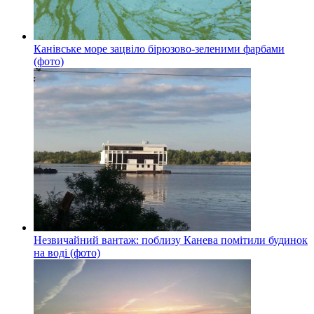
Канівське море зацвіло бірюзово-зеленими фарбами
(фото)
Незвичайний вантаж: поблизу Канева помітили будинок
на воді (фото)