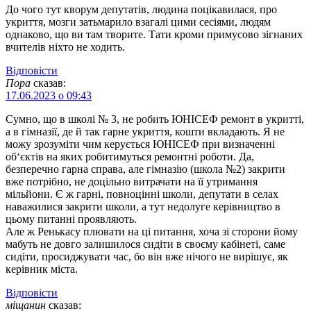
До чого тут кворум депутатів, людина поцікавилася, про
укриття, мозги затьмарило взагалі цими сесіями, людям
однаково, що ви там творите. Тати кроми примусово зігнаних
вчителів ніхто не ходить.
Відповіcти
Пора
сказав:
17.06.2023 о 09:43
Сумно, що в школі № 3, не робить ЮНІСЕФ ремонт в укритті,
а в гімназії, де й так гарне укриття, кошти вкладають. Я не
можу зрозуміти чим керується ЮНІСЕФ при визначенні
об‘єктів на яких робитимуться ремонтні роботи. Да,
безперечно гарна справа, але гімназію (школа №2) закрити
вже потрібно, не доцільно витрачати на її утримання
мільйони. Є ж гарні, повноцінні школи, депутати в селах
наважилися закрити школи, а тут недолуге керівництво в
цьому питанні проявляють.
Але ж Ренькасу плювати на ці питання, хоча зі сторони йому
мабуть не довго залишилося сидіти в своєму кабінеті, саме
сидіти, просиджувати час, бо він вже нічого не вирішує, як
керівник міста.
Відповіcти
міщанин
сказав: