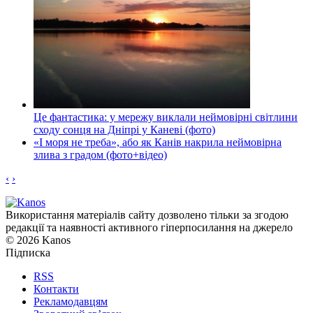
Це фантастика: у мережу виклали неймовірні світлини
сходу сонця на Дніпрі у Каневі (фото)
«І моря не треба», або як Канів накрила неймовірна
злива з градом (фото+відео)
‹
›
Використання матеріалів сайту дозволено тільки за згодою
редакції та наявності активного гіперпосилання на джерело
© 2026 Kanos
Підписка
RSS
Контакти
Рекламодавцям