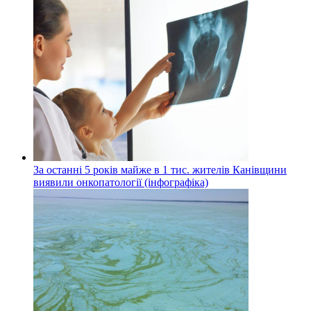
За останні 5 років майже в 1 тис. жителів Канівщини
виявили онкопатології (інфографіка)