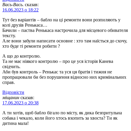
Вась-Вась.
сказав:
16.06.2023 о 18:22
Тут без варіантів – бабло на ці ремонти вони розпиляють у
колі друзів Ренькаса…
Бачили – паства Ренькаса настрочила для місцевого обивателя
тексту.
Але вони забули написати основне : хто там наїсться до схочу,
хто буде ті ремонти робити ?
А що до контролю.
Та не має ніякого контролю – про це уся історія Канева
свідчить.
Аби був контроль – Ренькас та уся ця братія і тижня не
пропрацювали би без порушення відносно них кримінальних
справ.
Відповіcти
міщанин
сказав:
17.06.2023 о 20:38
А ти хотів, щоб бабло бігало по місту, як дика безпритульна
собака і чекало, коли його хтось вхопить за хвоста? Ти як
дитина мала!