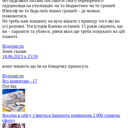
без будь-яких питань поставити свого перевіреного
підприємця на утилізацію чи то бюджетних чи то грошей
Юнісеф чи то будь-чиїх інших грошей – де можна
поживитися.
Не треба нам локшину на вуха вішати з приводу того які ви
усі розумні. Уся історія Канева останніх 15 років свідчить, що
ви – паразити та ублю-и, рівня яких ще треба пошукати на цій
планеті.
Відповіcти
Зонт
сказав:
18.06.2023 о 15:59
вони чекають що їм на блюдечку принесуть
Відповіcти
Всі коментарі - 17
Погляд
Восени в обігу з’явиться банкнота номіналом 2 000 гривень
(фото)