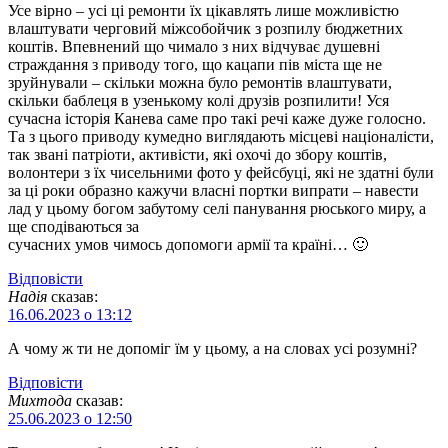
Усе вірно – усі ці ремонти їх цікавлять лише можливістю
влаштувати черговий міжсобойчик з розпилу бюджетних
коштів. Впевнений що чимало з них відчуває душевні
страждання з приводу того, що кацапи пів міста ще не
зруйнували – скільки можна було ремонтів влаштувати,
скільки баблеця в узенькому колі друзів розпилити! Уся
сучасна історія Канева саме про такі речі каже дуже голосно.
Та з цього приводу кумедно виглядають місцеві націоналісти,
так звані патріоти, активісти, які охочі до збору коштів,
волонтери з їх чисельними фото у фейсбуці, які не здатні були
за ці роки образно кажучи власні портки випрати – навести
лад у цьому богом забутому селі панування рюського миру, а
ще сподіваються за
сучасних умов чимось допомоги армії та країні… 🙂
Відповіcти
Надія
сказав:
16.06.2023 о 13:12
А чому ж ти не допоміг їм у цьому, а на словах усі розумні?
Відповіcти
Михтода
сказав:
25.06.2023 о 12:50