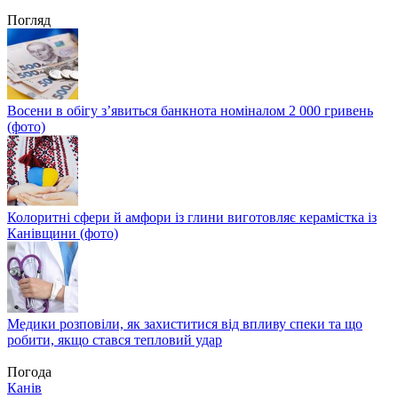
Погляд
Восени в обігу з’явиться банкнота номіналом 2 000 гривень
(фото)
Колоритні сфери й амфори із глини виготовляє керамістка із
Канівщини (фото)
Медики розповіли, як захиститися від впливу спеки та що
робити, якщо стався тепловий удар
Погода
Канів