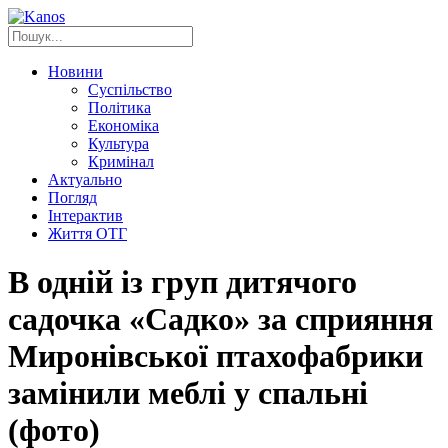
Новини
Суспільство
Політика
Економіка
Культура
Кримінал
Актуально
Погляд
Інтерактив
Життя ОТГ
В одній із груп дитячого
садочка «Садко» за сприяння
Миронівської птахофабрики
замінили меблі у спальні
(фото)