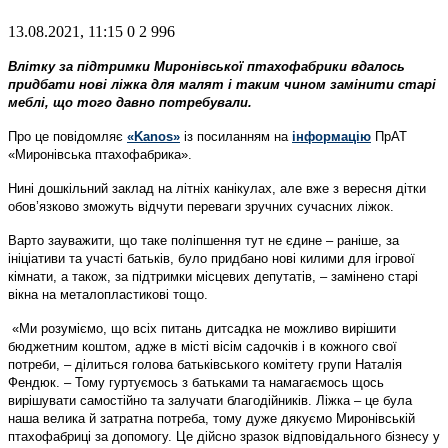
13.08.2021, 11:15
0
2 996
Влітку за підтримки Миронівської птахофабрики вдалось
придбати нові ліжка для малят і таким чином замінити старі
меблі, що того давно потребували.
Про це повідомляє
«Kanos»
із посиланням на
інформацію
ПрАТ
«Миронівська птахофабрика».
Нині дошкільний заклад на літніх канікулах, але вже з вересня дітки
обов’язково зможуть відчути переваги зручних сучасних ліжок.
Варто зауважити, що таке поліпшення тут не єдине – раніше, за
ініціативи та участі батьків, було придбано нові килими для ігрової
кімнати, а також, за підтримки місцевих депутатів, – замінено старі
вікна на металопластикові тощо.
«Ми розуміємо, що всіх питань дитсадка не можливо вирішити
бюджетним коштом, адже в місті вісім садочків і в кожного свої
потреби, – ділиться голова батьківського комітету групи Наталія
Фендюк. – Тому гуртуємось з батьками та намагаємось щось
вирішувати самостійно та залучати благодійників. Ліжка – це була
наша велика й затратна потреба, тому дуже дякуємо Миронівській
птахофабриці за допомогу. Це дійсно зразок відповідального бізнесу у