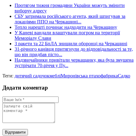
Протягом тижня громадяни України можуть змінити
виборчу адресу
СБУ затримала російського агента, який шпигував за
локаціями ППО на Черкащині...
Тепло нарешті починає надходити на Черкащину
У Каневі вандали влаштували погром на території
Меморіалу Слави
3 ракети та 22 БпЛА знищили оборонці на Черкащині
31-річного канівця притягнули до відповідальності за те,
що він придбав пісто...
Надзвичайники привітали черкащанку, яка була змушена
зустрічати 70-річчя у Пу...
Теги:
дитячий садочок
меблі
Миронівська птахофабрика
Садко
Додати коментар