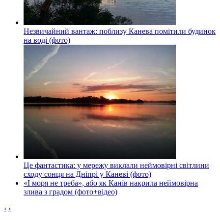
Незвичайний вантаж: поблизу Канева помітили будинок
на воді (фото)
Це фантастика: у мережу виклали неймовірні світлини
сходу сонця на Дніпрі у Каневі (фото)
«І моря не треба», або як Канів накрила неймовірна
злива з градом (фото+відео)
‹
›