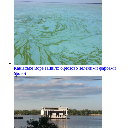
Канівське море зацвіло бірюзово-зеленими фарбами
(фото)