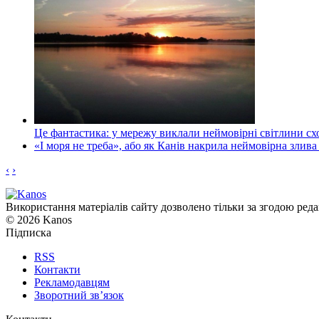
Це фантастика: у мережу виклали неймовірні світлини схо
«І моря не треба», або як Канів накрила неймовірна злива
‹
›
Використання матеріалів сайту дозволено тільки за згодою реда
© 2026 Kanos
Підписка
RSS
Контакти
Рекламодавцям
Зворотний зв’язок