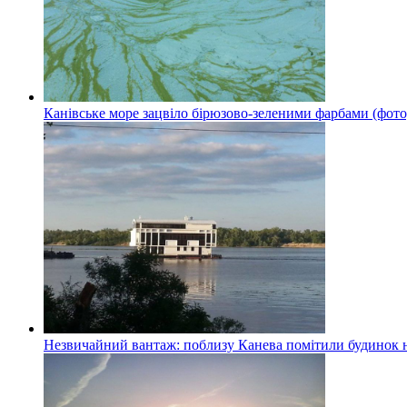
Канівське море зацвіло бірюзово-зеленими фарбами (фото
Незвичайний вантаж: поблизу Канева помітили будинок н