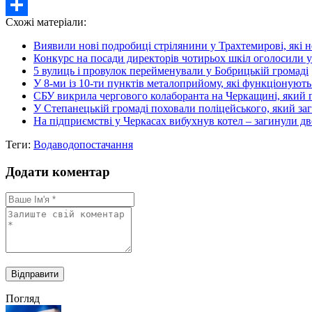
Twitter
Схожі матеріали:
Share
Виявили нові подробиці стрілянини у Трахтемирові, які н
Конкурс на посади директорів чотирьох шкіл оголосили у
5 вулиць і провулок перейменували у Бобрицькій громаді
У 8-ми із 10-ти пунктів металоприйому, які функціонують у
СБУ викрила чергового колаборанта на Черкащині, який 
У Степанецькій громаді поховали поліцейського, який заги
На підприємстві у Черкасах вибухнув котел – загинули дв
Теги:
Вода
водопостачання
Додати коментар
Погляд