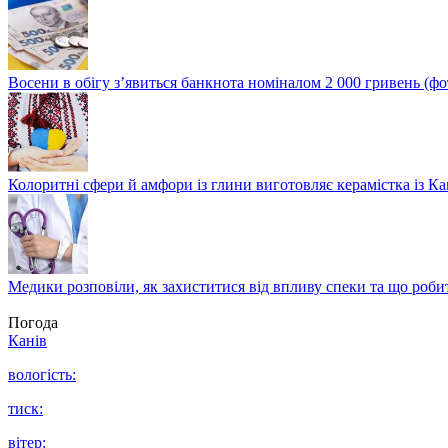
Восени в обігу з’явиться банкнота номіналом 2 000 гривень (фо
Колоритні сфери й амфори із глини виготовляє керамістка із К
Медики розповіли, як захиститися від впливу спеки та що роби
Погода
Канів
вологість:
тиск:
вітер: