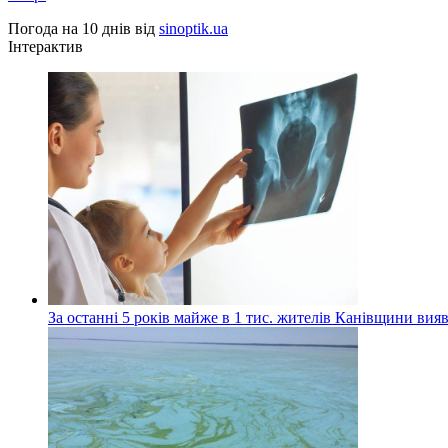
Погода на 10 днів від
sinoptik.ua
Інтерактив
За останні 5 років майже в 1 тис. жителів Канівщини вияв