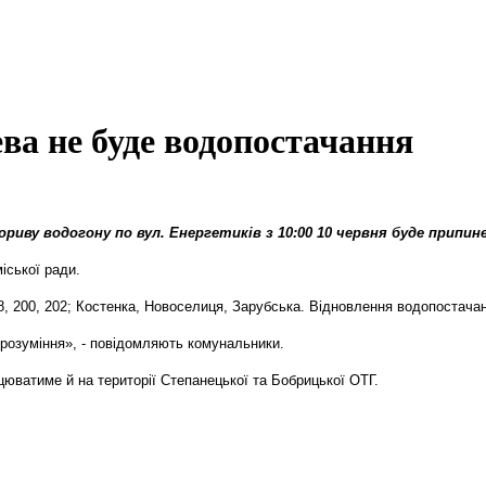
ева не буде водопостачання
прориву водогону по вул. Енергетиків з 10:00 10 червня буде припи
іської ради.
8, 200, 202; Костенка, Новоселиця, Зарубська. Відновлення водопостачан
 розуміння», - повідомляють комунальники.
цюватиме й на території Степанецької та Бобрицької ОТГ.