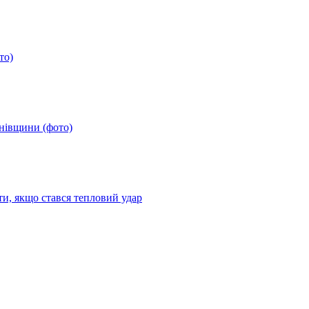
то)
анівщини (фото)
ти, якщо стався тепловий удар