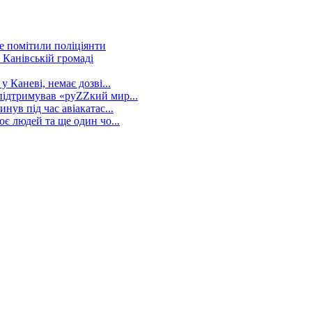
е помітили поліціянти
 Канівській громаді
 Каневі, немає дозві...
підтримував «руZZкий мир...
нув під час авіакатас...
оє людей та ще один чо...