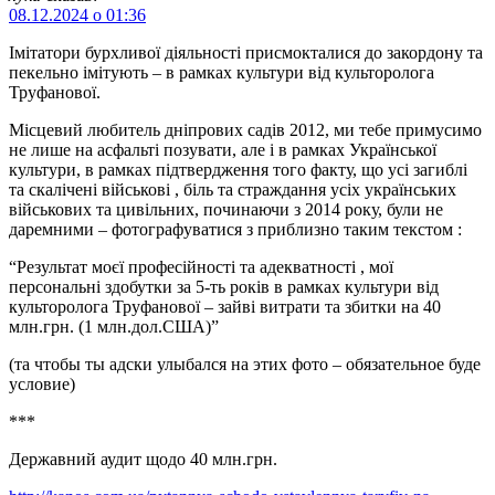
08.12.2024 о 01:36
Імітатори бурхливої діяльності присмокталися до закордону та
пекельно імітують – в рамках культури від культоролога
Труфанової.
Місцевий любитель дніпрових садів 2012, ми тебе примусимо
не лише на асфальті позувати, але і в рамках Української
культури, в рамках підтвердження того факту, що усі загиблі
та скалічені військові , біль та страждання усіх українських
військових та цивільних, починаючи з 2014 року, були не
даремними – фотографуватися з приблизно таким текстом :
“Результат моєї професійності та адекватності , мої
персональні здобутки за 5-ть років в рамках культури від
культоролога Труфанової – зайві витрати та збитки на 40
млн.грн. (1 млн.дол.США)”
(та чтобы ты адски улыбался на этих фото – обязательное буде
условие)
***
Державний аудит щодо 40 млн.грн.