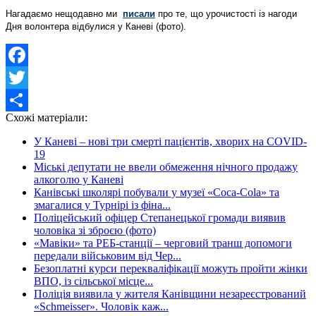
Нагадаємо нещодавно ми
писали
про те, що урочистості із нагоди
Дня волонтера відбулися у Каневі (фото).
Facebook
Twitter
Схожі матеріали:
Share
У Каневі – нові три смерті пацієнтів, хворих на COVID-
19
Міські депутати не ввели обмеження нічного продажу
алкоголю у Каневі
Канівські школярі побували у музеї «Coca-Cola» та
змагалися у Турнірі із фіна...
Поліцейський офіцер Степанецької громади виявив
чоловіка зі зброєю (фото)
«Мавіки» та РЕБ-станції – черговий транш допомоги
передали військовим від Чер...
Безоплатні курси перекваліфікації можуть пройти жінки
ВПО, із сільської місце...
Поліція виявила у жителя Канівщини незареєстрований
«Schmeisser». Чоловік каж...