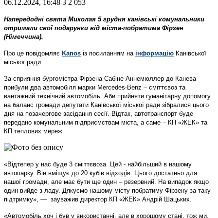
06.12.2024, 16:48
3
2 053
Напередодні свята Миколая 5 грудня канівські комунальники
отримали свої подарунки від міста-побратима Фірзен
(Німеччина).
Про це повідомляє
Kanos
із посиланням на
інформацію
Канівської
міської ради.
За сприяння бургомістра Фірзена Сабіне Аннемюллер до Канева
прибули два автомобіля марки Mercedes-Benz – сміттєвоз та
вантажний технічний автомобіль. Аби прийняти гуманітарну допомогу
на баланс громади депутати Канівської міської ради зібралися цього
дня на позачергове засідання сесії. Відтак, автотранспорт буде
передано комунальним підприємствам міста, а саме – КП «ЖЕК» та
КП теплових мереж.
«Відтепер у нас буде 3 сміттєвоза. Цей - найбільший в нашому
автопарку. Він вміщує до 20 кубів відходів. Цього достатньо для
нашої громади, але має бути ще один – резервний. На випадок якщо
один вийде з ладу. Дякуємо нашому місту-побратиму Фірзену за таку
підтримку», — зауважив директор КП «ЖЕК» Андрій Шацьких.
«Автомобіль хоч і був у використанні, але в хорошому стані, тож ми,