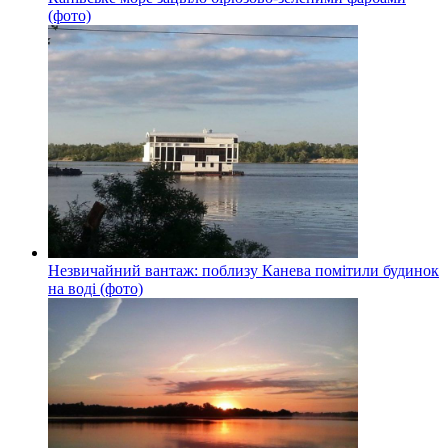
(фото)
Незвичайний вантаж: поблизу Канева помітили будинок
на воді (фото)