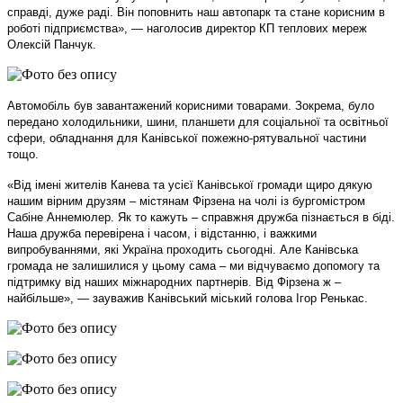
справді, дуже раді. Він поповнить наш автопарк та стане корисним в
роботі підприємства», — наголосив директор КП теплових мереж
Олексій Панчук.
Автомобіль був завантажений корисними товарами. Зокрема, було
передано холодильники, шини, планшети для соціальної та освітньої
сфери, обладнання для Канівської пожежно-рятувальної частини
тощо.
«Від імені жителів Канева та усієї Канівської громади щиро дякую
нашим вірним друзям – містянам Фірзена на чолі із бургомістром
Сабіне Аннемюлер. Як то кажуть – справжня дружба пізнається в біді.
Наша дружба перевірена і часом, і відстанню, і важкими
випробуваннями, які Україна проходить сьогодні. Але Канівська
громада не залишилися у цьому сама – ми відчуваємо допомогу та
підтримку від наших міжнародних партнерів. Від Фірзена ж –
найбільше», — зауважив Канівський міський голова Ігор Ренькас.