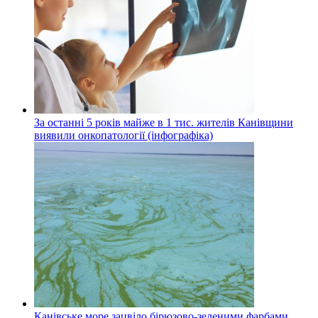
За останні 5 років майже в 1 тис. жителів Канівщини
виявили онкопатології (інфографіка)
Канівське море зацвіло бірюзово-зеленими фарбами