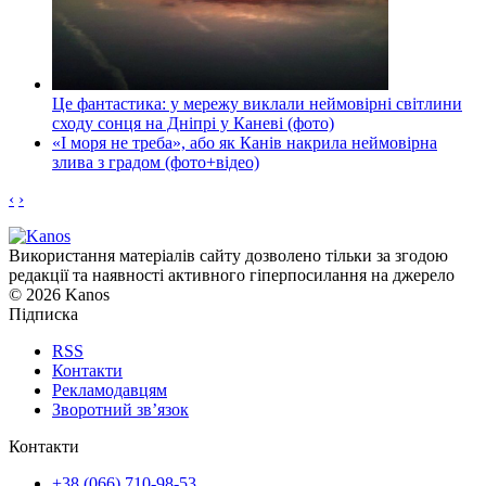
Це фантастика: у мережу виклали неймовірні світлини
сходу сонця на Дніпрі у Каневі (фото)
«І моря не треба», або як Канів накрила неймовірна
злива з градом (фото+відео)
‹
›
Використання матеріалів сайту дозволено тільки за згодою
редакції та наявності активного гіперпосилання на джерело
© 2026 Kanos
Підписка
RSS
Контакти
Рекламодавцям
Зворотний зв’язок
Контакти
+38 (066) 710-98-53