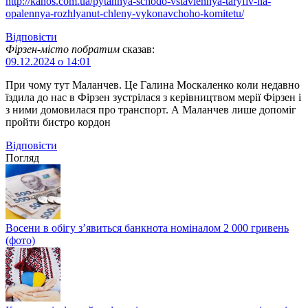
http://kanos.com.ua/pytannya-schodo-vstavlennya-taryfiv-na-
opalennya-rozhlyanut-chleny-vykonavchoho-komitetu/
Відповіcти
Фірзен-місто побратим
сказав:
09.12.2024 о 14:01
При чому тут Маланчев. Це Галина Москаленко коли недавно
їздила до нас в Фірзен зустрілася з керівництвом мерії Фірзен і
з ними домовилася про транспорт. А Маланчев лише допоміг
пройти бистро кордон
Відповіcти
Погляд
Восени в обігу з’явиться банкнота номіналом 2 000 гривень
(фото)