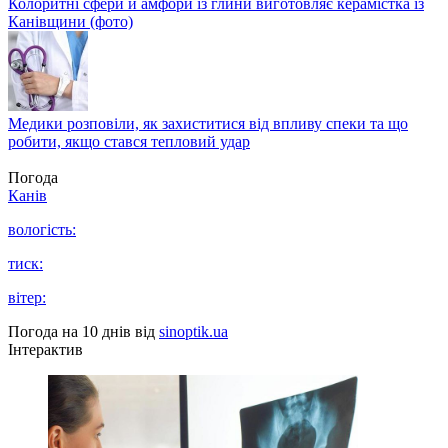
Колоритні сфери й амфори із глини виготовляє керамістка із
Канівщини (фото)
Медики розповіли, як захиститися від впливу спеки та що
робити, якщо стався тепловий удар
Погода
Канів
вологість:
тиск:
вітер:
Погода на 10 днів від
sinoptik.ua
Інтерактив