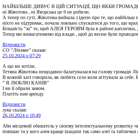
НАЙБІЛЬШЕ ДИВУЄ В ЦІЙ СИТУАЦІЇ, ЩО ЯКБИ ГРОМАДСЬКІ ОРГ
ні Жівотова , ні Яворська це б не робили.
А тепер по суті. Жівотова вийшла з ідеєю про те, що найбільш пі
ніхто не підтримає, почала лояльно спускатися до того, що врах
Більшість “за” те, щоб АЛЕЯ ГЕРОЯМ була в районі каплички, 
Тепер ми вимагатимемо від влади , щоб до весни були проведені
Відповіcти
СО "Ліпляве"
сказав:
25.10.2024 о 07:29
А що ви хотіли.
Тетяна Жівотова нещодавно балатувалася на голову громади Лі
В кожній хаті говорила, як любить село коли агітувала за себе.
” Я ЛЮБЛЮ КАНІВ”
І ви її обрали замом.
Платіть нам аренду.
Відповіcти
лука
сказав:
26.10.2024 о 10:49
Аби місцевий обиватель у своєму інтелектуальному розвитку чим
повішає та у кого алея краще (кацапи так само алеї та табличк