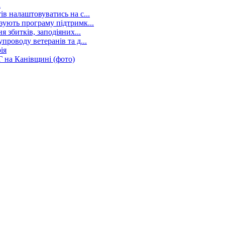
і
в налаштовуватись на с...
зують програму підтримк...
 збитків, заподіяних...
проводу ветеранів та д...
ія
 на Канівщині (фото)