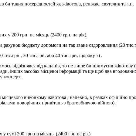
ував би таких посередностей як жівотова, ренькас, святелик та т.п.
х у 200 грн. на місяць (2400 грн. на рік),
за рахунок бюджету допомоги на так зване оздоровлення (20 тис.гр
ис.грн., 30 тис.грн. або 40 тис.грн. щороку ?) .
ось відрізнявся від кацапів, то не лише би примусив жівотову (
ади, інших засобах місцевої інформації та ще щоб два вгодовани
у концерті.
н місцевого виконкому жівотова , напевно, в рамках офіційно п
еріалами новорічних привітань з братовбивчою війною),
у сумі 200 грн.на місяць. (2400 грн.на рік)