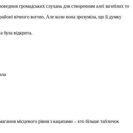
ня громадських слухань для створенням алеї загиблих то
 районі вічного вогню. Але коли вона зрозуміла, що її думку
а була відкрита.
ала
магання місцевого рівня з кацапами – хто більше табличок