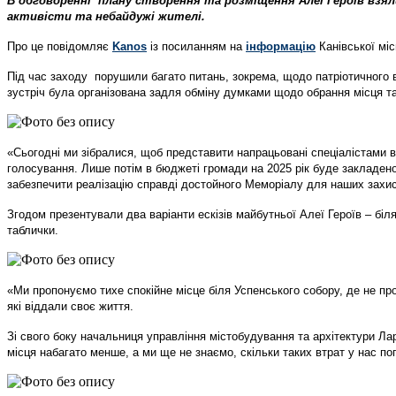
В обговоренні плану створення та розміщення Алеї Героїв взяли
активісти та небайдужі жителі.
Про це повідомляє
Kanos
із посиланням на
інформацію
Канівської міс
Під час заходу порушили багато питань, зокрема, щодо патріотичного в
зустріч була організована задля обміну думками щодо обрання місця т
«Сьогодні ми зібралися, щоб представити напрацьовані спеціалістами в
голосування. Лише потім в бюджеті громади на 2025 рік буде закладено
забезпечити реалізацію справді достойного Меморіалу для наших захисн
Згодом презентували два варіанти ескізів майбутньої Алеї Героїв – біл
таблички.
«Ми пропонуємо тихе спокійне місце біля Успенського собору, де не про
які віддали своє життя.
Зі свого боку начальниця управління містобудування та архітектури Л
місця набагато менше, а ми ще не знаємо, скільки таких втрат у нас по