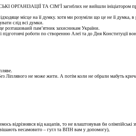
АНІЗАЦІЇ ТА СІМ’Ї загиблих не вийшли ініціатором проведн
дходяще місце на її думку. хотя ми розуміли що це не її думка, в
увати слід всі думки.
де розташоваий пам’ятник захисникам України.
 підготовчі роботи по створенню Алеї та до Дня Конституції вон
пляве.
 Без Ліплявого не може жити. А потім коли не обрали мабуть крич
ось відрізнявся від кацапів, то не влаштовував би олімпійські з
и вішають несамовито – гугл та ВПН вам у допомогу),