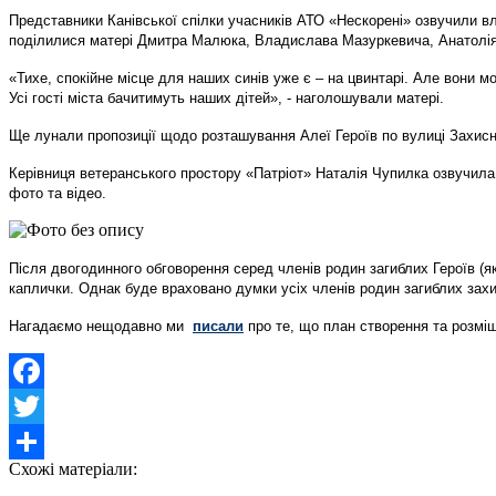
Представники Канівської спілки учасників АТО «Нескорені» озвучили в
поділилися матері Дмитра Малюка, Владислава Мазуркевича, Анатолія 
«Тихе, спокійне місце для наших синів уже є – на цвинтарі. Але вони мол
Усі гості міста бачитимуть наших дітей», - наголошували матері.
Ще лунали пропозиції щодо розташування Алеї Героїв по вулиці Захисн
Керівниця ветеранського простору «Патріот» Наталія Чупилка озвучила 
фото та відео.
Після двогодинного обговорення серед членів родин загиблих Героїв (як
каплички. Однак буде враховано думки усіх членів родин загиблих зах
Нагадаємо нещодавно ми
писали
про те, що план створення та розмі
Facebook
Twitter
Схожі матеріали:
Share