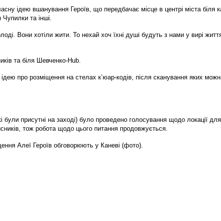
ласну ідею вшанування Героїв, що передбачає місце в центрі міста біля
Чупилки та інші.
оді. Вони хотіли жити. То нехай хоч їхні душі будуть з нами у вирі життя
иків та біля Шевченко-Hub.
ідею про розміщення на стелах к’юар-кодів, після сканування яких можн
і були присутні на заході) було проведено голосування щодо локації для 
исників, тож робота щодо цього питання продовжується.
щення Алеї Героїв обговорюють у Каневі (фото).