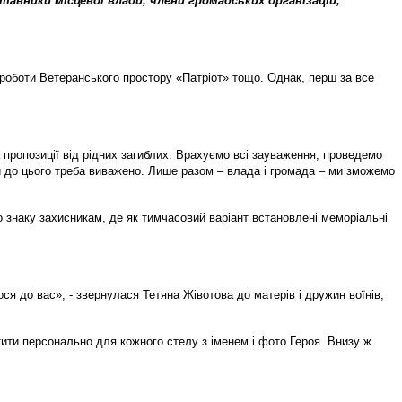
тавники місцевої влади, члени громадських організацій,
, роботи Ветеранського простору «Патріот» тощо. Однак, перш за все
 пропозиції від рідних загиблих. Врахуємо всі зауваження, проведемо
ти до цього треба виважено. Лише разом – влада і громада – ми зможемо
го знаку захисникам, де як тимчасовий варіант встановлені меморіальні
ся до вас», - звернулася Тетяна Жівотова до матерів і дружин воїнів,
ити персонально для кожного стелу з іменем і фото Героя. Внизу ж