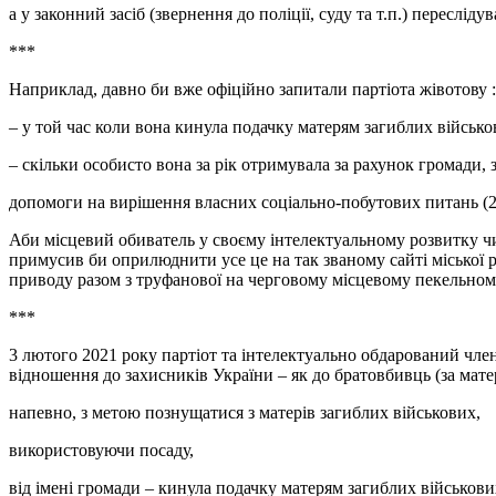
а у законний засіб (звернення до поліції, суду та т.п.) переслід
***
Наприклад, давно би вже офіційно запитали партіота жівотову :
– у той час коли вона кинула подачку матерям загиблих військови
– скільки особисто вона за рік отримувала за рахунок громади, 
допомоги на вирішення власних соціально-побутових питань (20 т
Аби місцевий обиватель у своєму інтелектуальному розвитку чим
примусив би оприлюднити усе це на так званому сайті міської р
приводу разом з труфанової на черговому місцевому пекельном
***
3 лютого 2021 року партіот та інтелектуально обдарований чле
відношення до захисників України – як до братовбивць (за мат
напевно, з метою познущатися з матерів загиблих військових,
використовуючи посаду,
від імені громади – кинула подачку матерям загиблих військових 