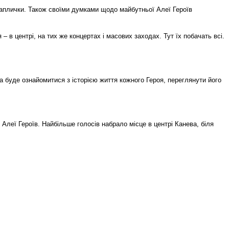
 каплички. Також своїми думками щодо майбутньої Алеї Героїв
 – в центрі, на тих же концертах і масових заходах. Тут їх побачать всі.
а буде ознайомитися з історією життя кожного Героя, переглянути його
Алеї Героїв. Найбільше голосів набрало місце в центрі Канева, біля