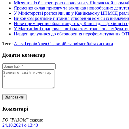
Місячник із благоустрою оголосили у Ліплявській громад
Яременко склав присягу та закликав новообраних депутаті
У Міністерстві розповіли, як у Канівському ЦПМСД реалі
Виконком розгляне питання утворення комісії із визначення
Нове приміщення облаштовують у Каневі для фахівця із су
У Мартинівці працювала виїзна стоматологічна амбулатор
Нардеп долучився до обговорення переформатування ОТГ
Теги:
Алея Героїв
Алея Слави
військові
загиблі
захисники
Додати коментар
Коментарі
ГО "РАЗОМ"
сказав:
24.10.2024 о 13:40