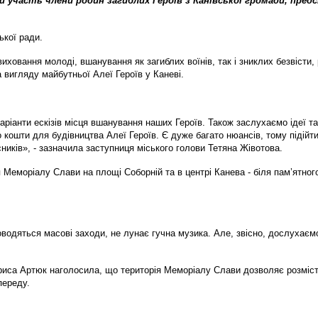
 участь члени родин загиблих Героїв з Канівської громади, предс
ької ради.
иховання молоді, вшанування як загиблих воїнів, так і зниклих безвісти
а вигляду майбутньої Алеї Героїв у Каневі.
аріанти ескізів місця вшанування наших Героїв. Також заслухаємо ідеї та
 кошти для будівництва Алеї Героїв. Є дуже багато нюансів, тому підій
иків», - зазначила заступниця міського голови Тетяна Жівотова.
я Меморіалу Слави на площі Соборній та в центрі Канева - біля пам’ятно
водяться масові заходи, не лунає гучна музика. Але, звісно, дослухаємо
ариса Артюк наголосила, що територія Меморіалу Слави дозволяє розміст
переду.