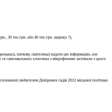
н., 30 тис.грн. або 40 тис.грн. щороку ?),
ренькаса, пяткову, святелика) надати цю інформацію, але
х та самозакоханих хлопчика з мікрофонами заспівали з цього
роголошеної любителем Дніпрових садів 2012 місцевої політики