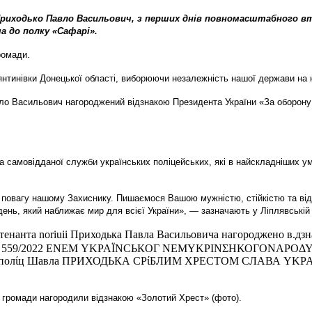
ії Приходько Павло Васильович, з перших днів повномасштабного 
а до полку «Сафарі».
ромади.
тянтинівки Донецької області, виборюючи незалежність нашої держави на
авло Васильович нагороджений відзнакою Президента України «За оборону
та самовідданої служби українських поліцейських, які в найскладніших 
 повагу нашому Захиснику. Пишаємося Вашою мужністю, стійкістю та відд
ень, який наближає мир для всієї України», — зазначають у Ліплявській 
ої громади нагородили відзнакою «Золотий Хрест» (фото).