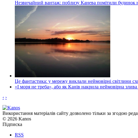
Незвичайний вантаж: поблизу Канева помітили будинок н
Це фантастика: у мережу виклали неймовірні світлини схо
«І моря не треба», або як Канів накрила неймовірна злива
‹
›
Використання матеріалів сайту дозволено тільки за згодою реда
© 2026 Kanos
Підписка
RSS