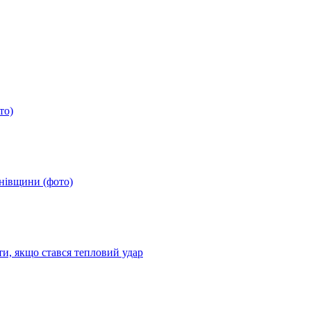
то)
анівщини (фото)
ти, якщо стався тепловий удар