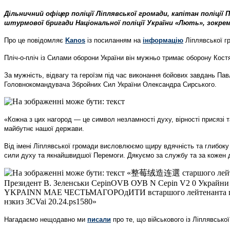
Дільничний офіцер поліції Ліплявської громади, капітан поліц
штурмової бригади Національної поліції України «Лють», зокрем
Про це повідомляє
Kanos
із посиланням на
інформацію
Ліплявської г
Пліч-о-пліч із Силами оборони України він мужньо тримає оборону Кос
За мужність, відвагу та героїзм під час виконання бойових завдань П
Головнокомандувача Збройних Сил України Олександра Сирського.
«Кожна з цих нагород — це символ незламності духу, вірності присязі 
майбутнє нашої держави.
Від імені Ліплявської громади висловлюємо щиру вдячність та глибоку
сили духу та якнайшвидшої Перемоги. Дякуємо за службу та за кожен д
Нагадаємо нещодавно ми
писали
про те, що військового із Ліплявськ