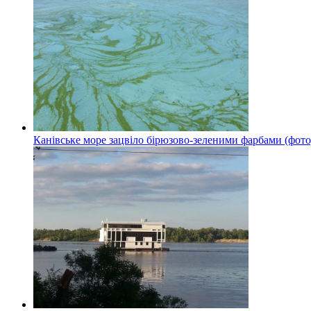
Канівське море зацвіло бірюзово-зеленими фарбами (фото