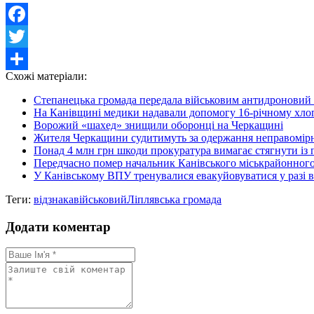
Facebook
Twitter
Схожі матеріали:
Share
Степанецька громада передала військовим антидроновий к
На Канівщині медики надавали допомогу 16-річному хлоп
Ворожий «шахед» знищили оборонці на Черкащині
Жителя Черкащини судитимуть за одержання неправомірно
Понад 4 млн грн шкоди прокуратура вимагає стягнути із пі
Передчасно помер начальник Канівського міськрайонног
У Канівському ВПУ тренувалися евакуйовуватися у разі 
Теги:
відзнака
військовий
Ліплявська громада
Додати коментар