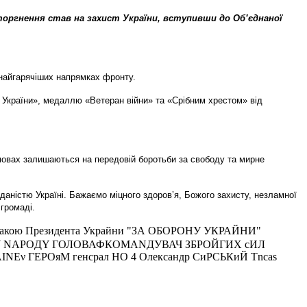
вторгнення став на захист України, вступивши до Об’єднаної
 найгарячіших напрямках фронту.
 України», медаллю «Ветеран війни» та «Срібним хрестом» від
умовах залишаються на передовій боротьби за свободу та мирне
аністю Україні. Бажаємо міцного здоров’я, Божого захисту, незламної
громаді.