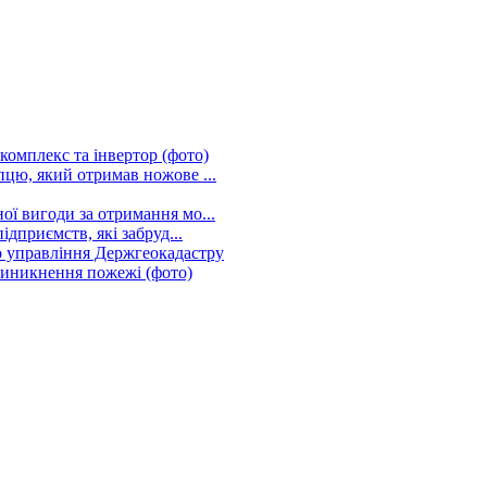
омплекс та інвертор (фото)
цю, який отримав ножове ...
ї вигоди за отримання мо...
дприємств, які забруд...
о управління Держгеокадастру
виникнення пожежі (фото)