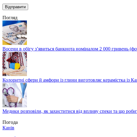
Погляд
Восени в обігу з’явиться банкнота номіналом 2 000 гривень (фо
Колоритні сфери й амфори із глини виготовляє керамістка із К
Медики розповіли, як захиститися від впливу спеки та що роби
Погода
Канів