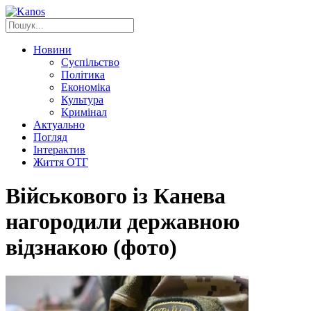
Новини
Суспільство
Політика
Економіка
Культура
Кримінал
Актуально
Погляд
Інтерактив
Життя ОТГ
Військового із Канева
нагородили державною
відзнакою (фото)