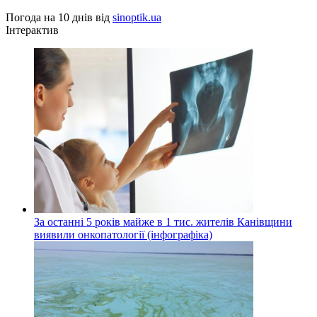
Погода на 10 днів від
sinoptik.ua
Інтерактив
За останні 5 років майже в 1 тис. жителів Канівщини
виявили онкопатології (інфографіка)