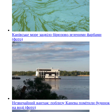
Канівське море зацвіло бірюзово-зеленими фарбами
(фото)
Незвичайний вантаж: поблизу Канева помітили будинок
на воді (фото)