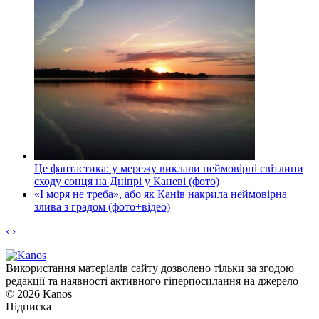
Це фантастика: у мережу виклали неймовірні світлини
сходу сонця на Дніпрі у Каневі (фото)
«І моря не треба», або як Канів накрила неймовірна
злива з градом (фото+відео)
‹
›
Використання матеріалів сайту дозволено тільки за згодою
редакції та наявності активного гіперпосилання на джерело
© 2026 Kanos
Підписка