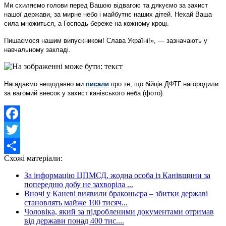
Ми схиляємо голови перед Вашою відвагою та дякуємо за захист
нашої держави, за мирне небо і майбутнє наших дітей. Нехай Ваша
сила множиться, а Господь береже на кожному кроці.
Пишаємося нашим випускником! Слава Україні!», — зазначають у
навчальному закладі.
Нагадаємо нещодавно ми
писали
про те, що бійців ДФТГ нагородили
за вагомий внесок у захист канівського неба (фото).
Facebook
Twitter
Схожі матеріали:
Share
За інформацію ЦПМСД, жодна особа із Канівщини за
попередню добу не захворіла ...
Вночі у Каневі виявили браконьєра – збитки державі
становлять майже 100 тисяч...
Чоловіка, який за підробленими документами отримав
від держави понад 400 тис....