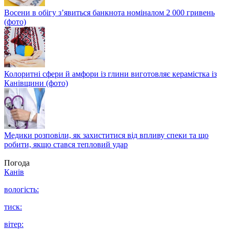
Восени в обігу з’явиться банкнота номіналом 2 000 гривень
(фото)
Колоритні сфери й амфори із глини виготовляє керамістка із
Канівщини (фото)
Медики розповіли, як захиститися від впливу спеки та що
робити, якщо стався тепловий удар
Погода
Канів
вологість:
тиск:
вітер: