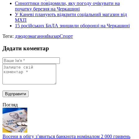
Синоптики повідомили, яку погоду очікувати на
початку березня на Черкащині
У Каневі планують відкрити соціальний магазин від
МХП
15 російських БпЛА знищили оборонці на Черкащині
Теги:
дзюдо
змагання
Івазар
Спорт
Додати коментар
Погляд
Восени в обігу з’явиться банкнота номіналом 2 000 гривень