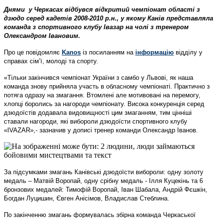
Днями у Черкасах відбувся відкритий чемпіонат області з
дзюдо серед кадетів 2008-2010 р.н., у якому Канів представляла
команда з спортивного клубу Івазар на чолі з тренером
Олександром Івановим.
Про це повідомляє
Kanos
із посиланням на
інформацію
відділу у
справах сім’ї, молоді та спорту.
«Тільки закінчився чемпіонат України з самбо у Львові, як наша
команда знову прийняла участь в обласному чемпіонаті. Практично з
потяга одразу на змагання. Втомлені але мотивовані на перемогу,
хлопці боролись за нагороди чемпіонату. Висока конкуренція серед
дзюдоїстів додавала видовищності цим змаганням, тим цінніші
ставали нагороди, які вибороли дзюдоїсти спортивного клубу
«IVAZAR»,- зазначив у дописі тренер команди Олександр Іванов.
За підсумками змагань Канівські дзюдоїсти вибороли: одну золоту
медаль – Матвій Воропай, одну срібну медаль - Ілля Куцекінь та 6
бронзових медалей: Тимофій Воропай, Іван Шабала, Андрій Фєшкін,
Богдан Луцишин, Євген Анісімов, Владислав Стеблина.
По закінченню змагань формувалась збірна команда Черкаської