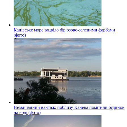
Канівське море зацвіло бірюзово-зеленими фарбами
(фото)
Незвичайний вантаж: поблизу Канева помітили будинок
на воді (фото)