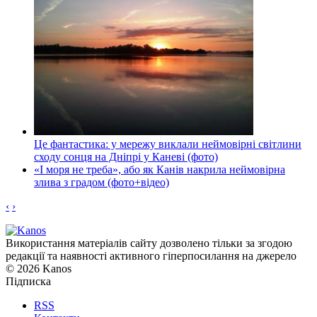
Це фантастика: у мережу виклали неймовірні світлини
сходу сонця на Дніпрі у Каневі (фото)
«І моря не треба», або як Канів накрила неймовірна
злива з градом (фото+відео)
‹
›
Використання матеріалів сайту дозволено тільки за згодою
редакції та наявності активного гіперпосилання на джерело
© 2026 Kanos
Підписка
RSS