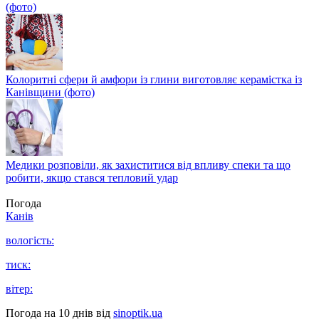
(фото)
Колоритні сфери й амфори із глини виготовляє керамістка із
Канівщини (фото)
Медики розповіли, як захиститися від впливу спеки та що
робити, якщо стався тепловий удар
Погода
Канів
вологість:
тиск:
вітер:
Погода на 10 днів від
sinoptik.ua