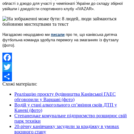
області з дзюдо для участі у чемпіонаті України до складу збірної
увійшли і дзюдоїсти спортивного клубу «IVAZAR».
Нагадаємо нещодавно ми
писали
про те, що
канівська дитяча
футбольна команда здобула перемогу на змаганнях із футзалу
(фото).
Facebook
Twitter
Схожі матеріали:
Share
Реалізацію проєкту будівництва Канівської ГАЕС
обговорили у Варшаві (фото)
Водій у стані алкогольного сп’яніння скоїв ДТП у
Каневі (фото)
Степанецьке комунальне підприємство розширює свій
парк техніки
20-річну канівчанку засудили за крадіжку в умовах
воєнного стану