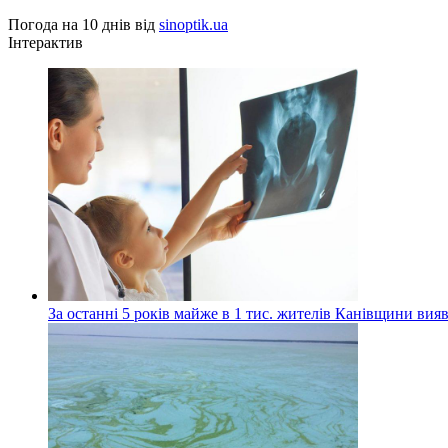
Погода на 10 днів від
sinoptik.ua
Інтерактив
За останні 5 років майже в 1 тис. жителів Канівщини вияв