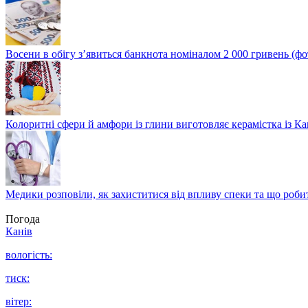
Восени в обігу з’явиться банкнота номіналом 2 000 гривень (фо
Колоритні сфери й амфори із глини виготовляє керамістка із К
Медики розповіли, як захиститися від впливу спеки та що роби
Погода
Канів
вологість:
тиск:
вітер: