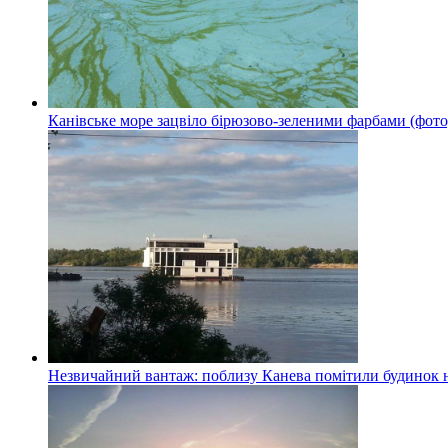
Канівське море зацвіло бірюзово-зеленими фарбами (фото
Незвичайний вантаж: поблизу Канева помітили будинок н