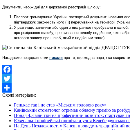
Документи, необхідні для державної реєстрації шлюбу:
Паспорт громадянина України, паспортний документ іноземця або
підтверджує законність його (її) перебування на території України
У разі якщо заявники або один з них раніше перебували в шлюб
про розірвання шлюбу, про визнання шлюбу недійсним, яке набрал
актового запису про шлюб, який є недійсним тощо).
Нагадаємо нещодавно ми
писали
про те, що жодна пара, яка скорист
Facebook
Twitter
Схожі матеріали:
Share
Ренькас так і не став «Міським головою року»
Канівський стоматолог отримав обласну премію за розбуд
Понад 4,3 млн грн на професійний розвиток: стартував г
Ювенальні поліцейські привітали учня Келебердянського 
На День Незалежності у Каневі проведуть традиційний в