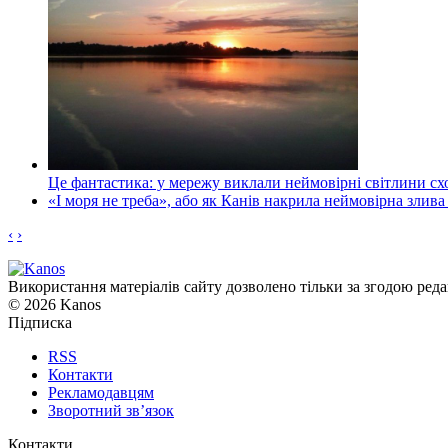
Це фантастика: у мережу виклали неймовірні світлини схо
«І моря не треба», або як Канів накрила неймовірна злива
‹
›
Використання матеріалів сайту дозволено тільки за згодою реда
© 2026 Kanos
Підписка
RSS
Контакти
Рекламодавцям
Зворотний зв’язок
Контакти