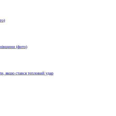
то)
анівщини (фото)
ти, якщо стався тепловий удар