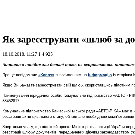
Як зареєструвати «шлюб за до
18.10.2018, 11:27
1
4 925
Чиновники повідомили деталі того, як скористатися пілотним 
Про це повідомляє
«Kanos»
із посиланням на
інформацію
із сторінки 
Якщо Ви бажаєте зареєструвати свій шлюб, скориставшись пілотним про
Найменування юридичної особи: Комунальне підприємство «АВТО - РІКА
38452817
Комунальне підприємство Канівської міської ради «АВТО-РІКА» має в 
реєстрації актів цивільного стану, обладнане необхідною комп’ютерною
Звертаємо увагу, що пілотний проект Міністерства юстиції України пе
реєстрації шлюбу документів, передбачених діючим законодавством Ук