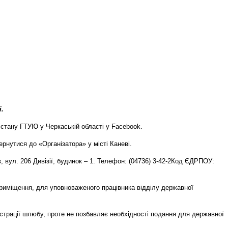
.
о стану ГТУЮ у Черкаській області у Facebook.
нутися до «Організатора» у місті Каневі.
 вул. 206 Дивізії, будинок – 1.
Телефон: (04736) 3-42-2
Код ЄДРПОУ:
риміщення, для уповноваженого працівника відділу державної
страції шлюбу, проте не позбавляє необхідності подання для державної