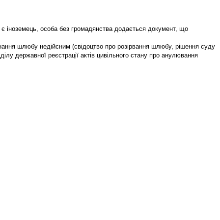
 є іноземець, особа без громадянства додається документ, що
нання шлюбу недійсним (свідоцтво про розірвання шлюбу, рішення суду
ділу державної реєстрації актів цивільного стану про анулювання