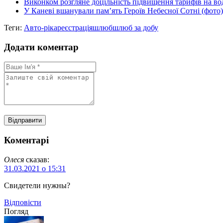
Виконком розгляне доцільність підвищення тарифів на в
У Каневі вшанували пам’ять Героїв Небесної Сотні (фото)
Теги:
Авто-ріка
реєстрація
шлюб
шлюб за добу
Додати коментар
Коментарі
Олеся
сказав:
31.03.2021 о 15:31
Свидетели нужны?
Відповіcти
Погляд