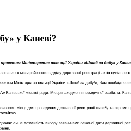
бу» у Каневі?
проектом Міністерства юстиції України «Шлюб за добу» у Каневі
Канівського міськрайонного відділу державної реєстрації актів цивільног
ектом Міністерства юстиції України «Шлюб за добу!», Вам необхідно звер
» Канівської міської ради.
Місцезнаходження юридичної особи: м. Канів,
наявності місце для проведення державної реєстрації шлюбу та окреме п
 технікою.
редбачає лише можливість вибору заявниками бажаної дати державної реє
раїни.