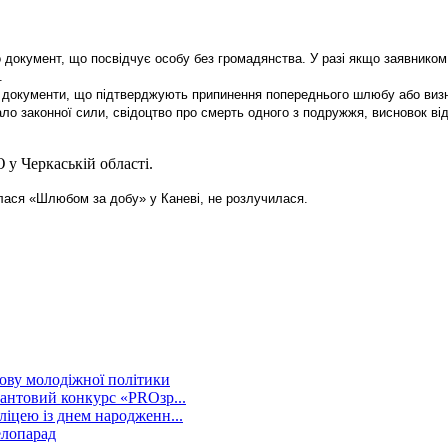
 документ, що посвідчує особу без громадянства. У разі якщо заявником
.
і, документи, що підтверджують припинення попереднього шлюбу або виз
о законної сили, свідоцтво про смерть одного з подружжя, висновок від
алася «Шлюбом за добу» у Каневі, не розлучилася.
ову молодіжної політики
рантовий конкурс «PROзр...
ліцею із днем народженн...
елопарад