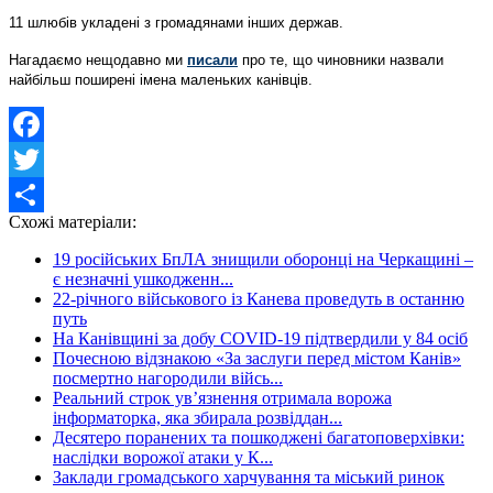
11 шлюбів укладені з громадянами інших держав.
Нагадаємо нещодавно ми
писали
про те, що чиновники назвали
найбільш поширені імена маленьких канівців.
Facebook
Twitter
Схожі матеріали:
Share
19 російських БпЛА знищили оборонці на Черкащині –
є незначні ушкодженн...
22-річного військового із Канева проведуть в останню
путь
На Канівщині за добу COVID-19 підтвердили у 84 осіб
Почесною відзнакою «За заслуги перед містом Канів»
посмертно нагородили війсь...
Реальний строк ув’язнення отримала ворожа
інформаторка, яка збирала розвіддан...
Десятеро поранених та пошкоджені багатоповерхівки:
наслідки ворожої атаки у К...
Заклади громадського харчування та міський ринок