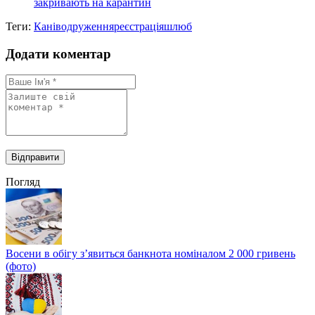
закривають на карантин
Теги:
Канів
одруження
реєстрація
шлюб
Додати коментар
Погляд
Восени в обігу з’явиться банкнота номіналом 2 000 гривень
(фото)