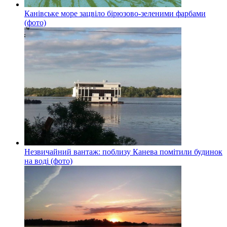
Канівське море зацвіло бірюзово-зеленими фарбами
(фото)
Незвичайний вантаж: поблизу Канева помітили будинок
на воді (фото)