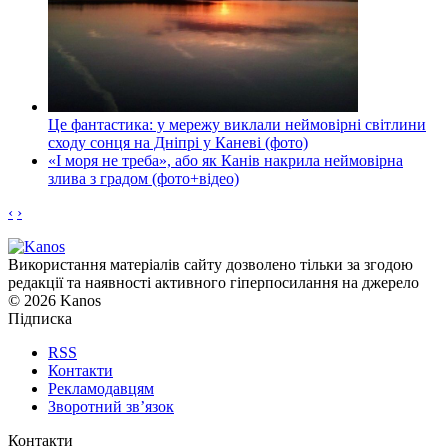
Це фантастика: у мережу виклали неймовірні світлини
сходу сонця на Дніпрі у Каневі (фото)
«І моря не треба», або як Канів накрила неймовірна
злива з градом (фото+відео)
‹
›
Використання матеріалів сайту дозволено тільки за згодою
редакції та наявності активного гіперпосилання на джерело
© 2026 Kanos
Підписка
RSS
Контакти
Рекламодавцям
Зворотний зв’язок
Контакти