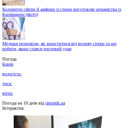
Колоритні сфери й амфори із глини виготовляє керамістка із
Канівщини (фото)
Медики розповіли, як захиститися від впливу спеки та що
робити, якщо стався тепловий удар
Погода
Канів
вологість:
тиск:
вітер:
Погода на 10 днів від
sinoptik.ua
Інтерактив