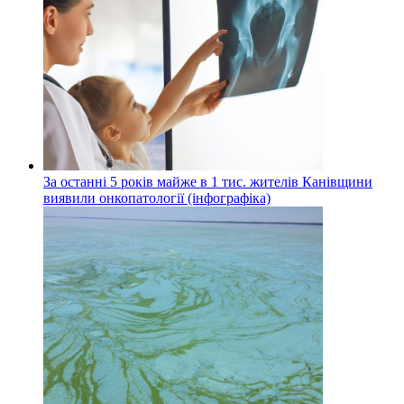
За останні 5 років майже в 1 тис. жителів Канівщини
виявили онкопатології (інфографіка)