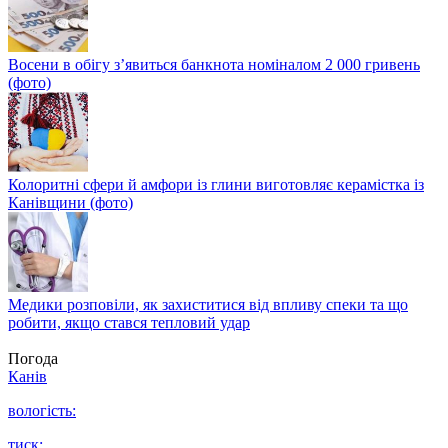
Восени в обігу з’явиться банкнота номіналом 2 000 гривень
(фото)
Колоритні сфери й амфори із глини виготовляє керамістка із
Канівщини (фото)
Медики розповіли, як захиститися від впливу спеки та що
робити, якщо стався тепловий удар
Погода
Канів
вологість:
тиск: