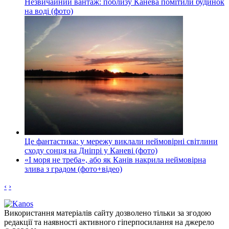
Незвичайний вантаж: поблизу Канева помітили будинок
на воді (фото)
Це фантастика: у мережу виклали неймовірні світлини
сходу сонця на Дніпрі у Каневі (фото)
«І моря не треба», або як Канів накрила неймовірна
злива з градом (фото+відео)
‹
›
Використання матеріалів сайту дозволено тільки за згодою
редакції та наявності активного гіперпосилання на джерело