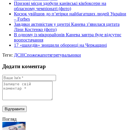
Призові місця здобули канівські кікбоксери на
обласному чемпіонаті (фото)
Косюк увійшов до п’ятірки найбагатших людей України
– Forbes
Завдяки активістам у центрі Канева з’явилася цитата
Ліни Костенко (фото)
В одному із мікрорайонів Канева завтра буде відсутнє
воопостачання
17 «шахедів» знищили оборонці на Черкащині
Теги:
ДСНС
пожежа
потяг
рятувальники
Додати коментар
Погляд