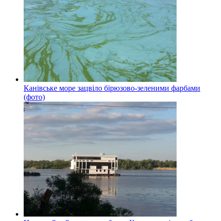
Канівське море зацвіло бірюзово-зеленими фарбами
(фото)