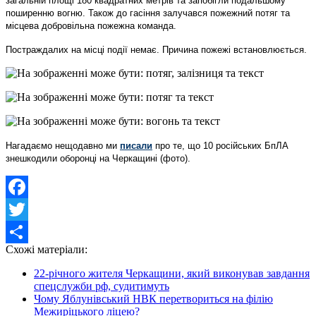
загальній площі 180 квадратних метрів та запобігли подальшому
поширенню вогню. Також до гасіння залучався пожежний потяг та
місцева добровільна пожежна команда.
Постраждалих на місці події немає. Причина пожежі встановлюється.
Нагадаємо нещодавно ми
писали
про те, що 10 російських БпЛА
знешкодили оборонці на Черкащині (фото).
Facebook
Twitter
Схожі матеріали:
Share
22-річного жителя Черкащини, який виконував завдання
спецслужби рф, судитимуть
Чому Яблунівський НВК перетвориться на філію
Межиріцького ліцею?