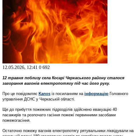
12.05.2026, 12:41
0
692
12 травня поблизу села Косарі Черкаського району сталося
загорання вагонів електропотягу під час його руху.
Про це повідомляє
Kanos
із посиланням на
інформацію
Головного
управління ДСНС у Черкаській області.
Ще до прибуття пожежних підрозділів здійснено евакуацію 40
пасажирів та розпочато гасіння пожежі первинними засобами
пожежогасіння.
Остаточно пожежу вагонів електропотягу рятувальники ліквідували на