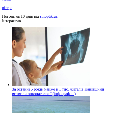
вітер:
Погода на 10 днів від
sinoptik.ua
Інтерактив
За останні 5 років майже в 1 тис. жителів Канівщини
виявили онкопатології (інфографіка)