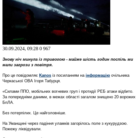
30.09.2024, 09:28
0
967
Знову ніч минула із тривогою - майже шість годин поспіль ми
мали загрози з повітря.
Про це повідомляє
Kanos
із посиланням на
інформацію
очільника
Черкаської ОВА Ігоря Табурця.
«Силами ППО, мобільних вогневих груп і протидії РЕБ атаки відбито.
За попередніми даними, в межах області загалом знищено 20 ворожих
БпЛА.
Без потерпілих. Це найголовніше.
На Уманщині через падіння уламків загорілось поле з кукурудзою.
Пожежу ліквідували.