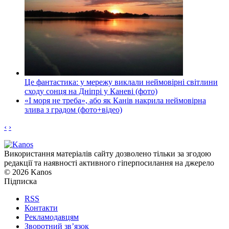
Це фантастика: у мережу виклали неймовірні світлини
сходу сонця на Дніпрі у Каневі (фото)
«І моря не треба», або як Канів накрила неймовірна
злива з градом (фото+відео)
‹
›
Використання матеріалів сайту дозволено тільки за згодою
редакції та наявності активного гіперпосилання на джерело
© 2026 Kanos
Підписка
RSS
Контакти
Рекламодавцям
Зворотний зв’язок