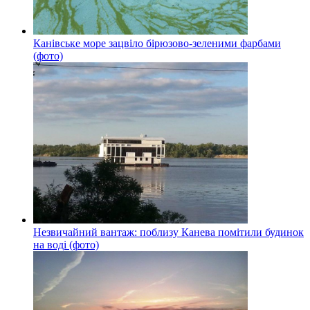
Канівське море зацвіло бірюзово-зеленими фарбами
(фото)
Незвичайний вантаж: поблизу Канева помітили будинок
на воді (фото)