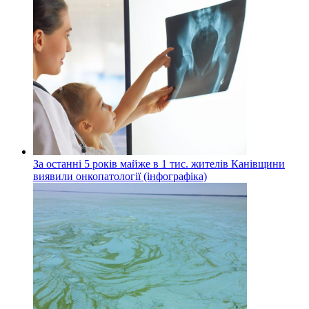
За останні 5 років майже в 1 тис. жителів Канівщини
виявили онкопатології (інфографіка)