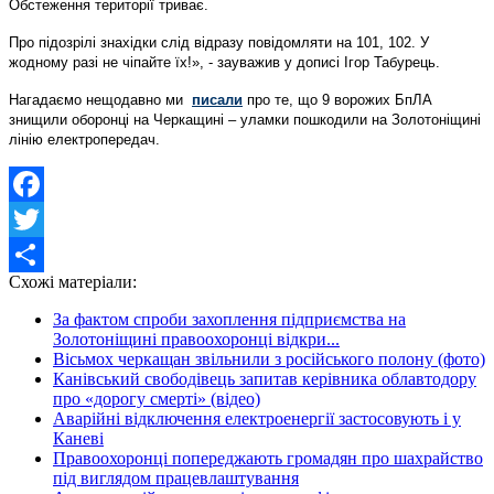
Обстеження території триває.
Про підозрілі знахідки слід відразу повідомляти на 101, 102. У
жодному разі не чіпайте їх!», - зауважив у дописі Ігор Табурець.
Нагадаємо нещодавно ми
писали
про те, що 9 ворожих БпЛА
знищили оборонці на Черкащині – уламки пошкодили на Золотоніщині
лінію електропередач.
Facebook
Twitter
Схожі матеріали:
Share
За фактом спроби захоплення підприємства на
Золотоніщині правоохоронці відкри...
Вісьмох черкащан звільнили з російського полону (фото)
Канівський свободівець запитав керівника облавтодору
про «дорогу смерті» (відео)
Аварійні відключення електроенергії застосовують і у
Каневі
Правоохоронці попереджають громадян про шахрайство
під виглядом працевлаштування