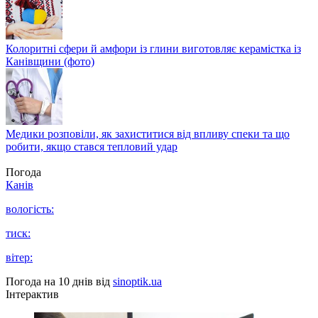
Колоритні сфери й амфори із глини виготовляє керамістка із
Канівщини (фото)
Медики розповіли, як захиститися від впливу спеки та що
робити, якщо стався тепловий удар
Погода
Канів
вологість:
тиск:
вітер:
Погода на 10 днів від
sinoptik.ua
Інтерактив