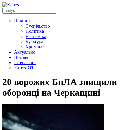
Новини
Суспільство
Політика
Економіка
Культура
Кримінал
Актуально
Погляд
Інтерактив
Життя ОТГ
20 ворожих БпЛА знищили
оборонці на Черкащині