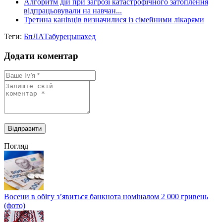
Алгоритм дій при загрозі катастрофічного затоплення
відпрацьовували на навчан...
Третина канівців визначилися із сімейними лікарями
Теги:
БпЛА
Табурець
шахед
Додати коментар
Погляд
Восени в обігу з’явиться банкнота номіналом 2 000 гривень
(фото)