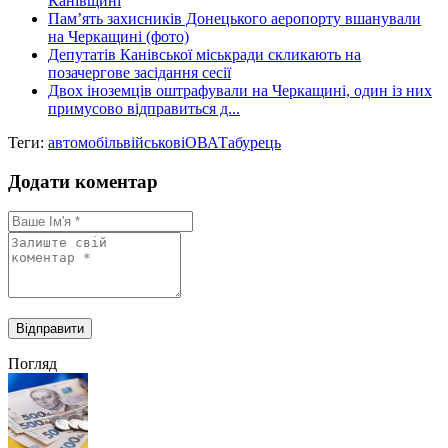
Канівщині
Пам’ять захисників Донецького аеропорту вшанували
на Черкащині (фото)
Депутатів Канівської міськради скликають на
позачергове засідання сесії
Двох іноземців оштрафували на Черкащині, один із них
примусово відправиться д...
Теги:
автомобіль
військові
ОВА
Табурець
Додати коментар
Погляд