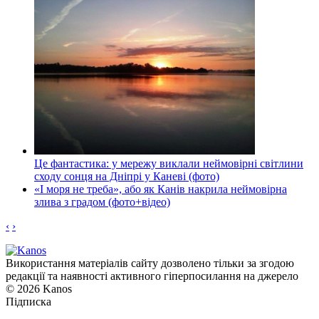
Це фантастика: у мережу виклали неймовірні світлини
сходу сонця на Дніпрі у Каневі (фото)
«І моря не треба», або як Канів накрила неймовірна
злива з градом (фото+відео)
‹
›
Використання матеріалів сайту дозволено тільки за згодою
редакції та наявності активного гіперпосилання на джерело
© 2026 Kanos
Підписка