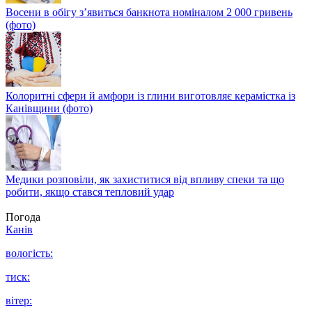
Восени в обігу з’явиться банкнота номіналом 2 000 гривень
(фото)
Колоритні сфери й амфори із глини виготовляє керамістка із
Канівщини (фото)
Медики розповіли, як захиститися від впливу спеки та що
робити, якщо стався тепловий удар
Погода
Канів
вологість:
тиск:
вітер: