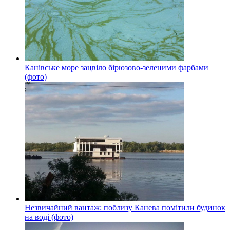
Канівське море зацвіло бірюзово-зеленими фарбами
(фото)
Незвичайний вантаж: поблизу Канева помітили будинок
на воді (фото)