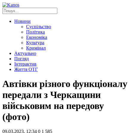
Новини
Суспільство
Політика
Економіка
Культура
Кримінал
Актуально
Погляд
Інтерактив
Життя ОТГ
Автівки різного функціоналу
передали з Черкащини
військовим на передову
(фото)
09.03.2023, 12:34
0
1 585