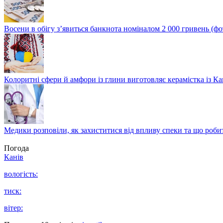
Восени в обігу з’явиться банкнота номіналом 2 000 гривень (фо
Колоритні сфери й амфори із глини виготовляє керамістка із К
Медики розповіли, як захиститися від впливу спеки та що роби
Погода
Канів
вологість:
тиск:
вітер: