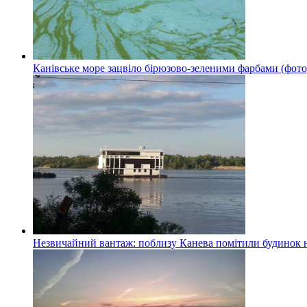
Канівське море зацвіло бірюзово-зеленими фарбами (фото
Незвичайний вантаж: поблизу Канева помітили будинок н