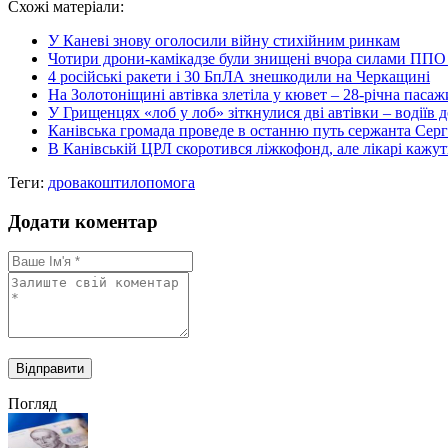
Схожі матеріали:
Share
У Каневі знову оголосили війну стихійним ринкам
Чотири дрони-камікадзе були знищені вчора силами ППО
4 російські ракети і 30 БпЛА знешкодили на Черкащині
На Золотоніщині автівка злетіла у кювет – 28-річна пасажи
У Грищенцях «лоб у лоб» зіткнулися дві автівки – водіїв д
Канівська громада проведе в останню путь сержанта Серг
В Канівській ЦРЛ скоротився ліжкофонд, але лікарі кажуть
Теги:
дрова
кошти
лопомога
Додати коментар
Погляд