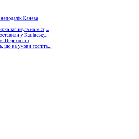
 неподалік Канева
рка загинула на місц...
оставили у Канівську...
ія Перехреста
, що на умови госпіта...