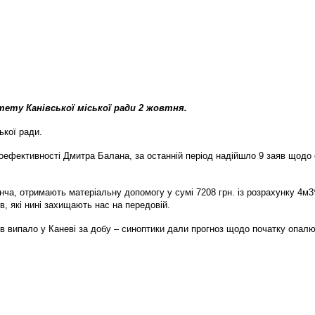
тету Канівської міської ради 2 жовтня.
ької ради.
гоефективності Дмитра Балана, за останній період надійшло 9 заяв щодо
ча, отримають матеріальну допомогу у сумі 7208 грн. із розрахунку 4м3*1
в, які нині захищають нас на передовій.
ів випало у Каневі за добу – синоптики дали прогноз щодо початку опал