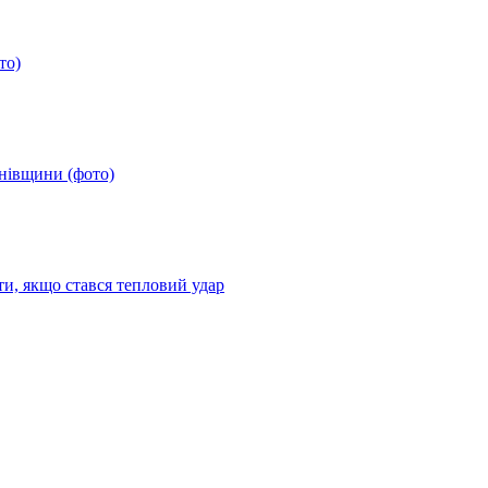
то)
анівщини (фото)
ти, якщо стався тепловий удар