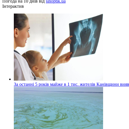
Погода на 10 днів від
sinoptik.ua
Інтерактив
За останні 5 років майже в 1 тис. жителів Канівщини вияв