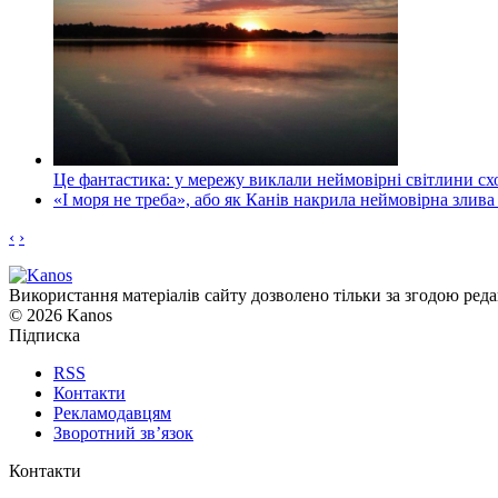
Це фантастика: у мережу виклали неймовірні світлини схо
«І моря не треба», або як Канів накрила неймовірна злива
‹
›
Використання матеріалів сайту дозволено тільки за згодою реда
© 2026 Kanos
Підписка
RSS
Контакти
Рекламодавцям
Зворотний зв’язок
Контакти