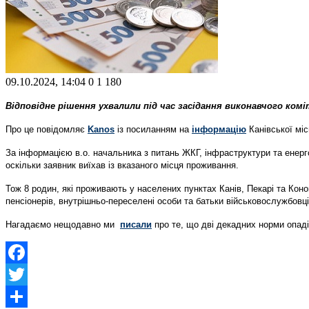
09.10.2024, 14:04
0
1 180
Відповідне рішення ухвалили під час засідання виконавчого комі
Про це повідомляє
Kanos
із посиланням на
інформацію
Канівської міс
За інформацією в.о. начальника з питань ЖКГ, інфраструктури та енер
оскільки заявник виїхав із вказаного місця проживання.
Тож 8 родин, які проживають у населених пунктах Канів, Пекарі та Конон
пенсіонерів, внутрішньо-переселені особи та батьки військовослужбовці
Нагадаємо нещодавно ми
писали
про те, що дві декадних норми опад
Facebook
Twitter