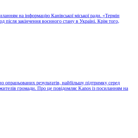
силанням на інформацію Канівської міської ради. «Термін
д після закінчення воєнного стану в Україні. Крім того,
дно опрацьованих результатів, найбільшу підтримку серед
 жителів громади. Про це повідомляє Kanos із посиланням на