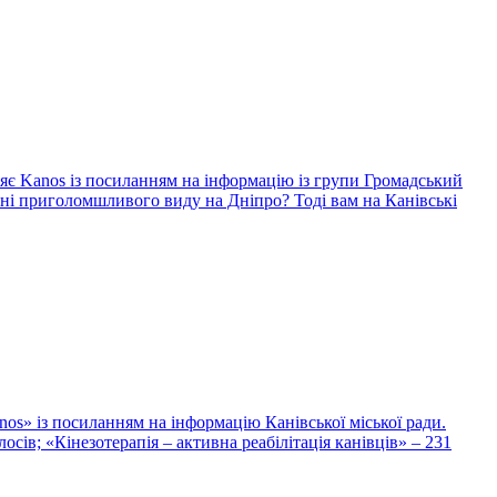
яє Kanos із посиланням на інформацію із групи Громадський
оні приголомшливого виду на Дніпро? Тоді вам на Канівські
nos» із посиланням на інформацію Канівської міської ради.
сів; «Кінезотерапія – активна реабілітація канівців» – 231