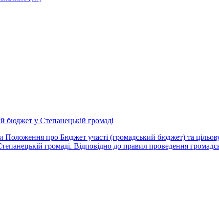
ий бюджет у Степанецькій громаді
рдили Положення про Бюджет участі (громадський бюджет) та ціль
тепанецькій громаді. Відповідно до правил проведення громадсь