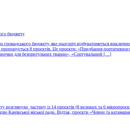
кого бюджету
кти громадського бюджету, яке цьогоріч відбуватиметься виключн
я пропонується 8 проєктів. Це проєкти: «Придбання портативног
будиночки для безпритульних тварин», «Сортувальний […]
у розглянули частину із 14 проєктів (8 великих та 6 мікропроєкті
ацію Канівської міської ради. Відтак, проєкти «Човни та катама