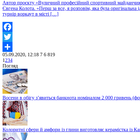
Автор проєкту «Вуличний професійний спортивний майданчик W
Євгена Колота. «Перш за все, я розповім, яка була оригінальн
турнір воркаут в місті […]
Facebook
Twitter
05.09.2020, 12:18
7
6 819
Share
1
2
3
4
Погляд
Восени в обігу з’явиться банкнота номіналом 2 000 гривень (фо
Колоритні сфери й амфори із глини виготовляє керамістка із К