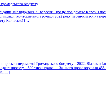
в громадського бюджету
іданні, яке відбулося 21 вересня. Про це повідомляє Kanos із по
 міської територіальної громади 2022 року переноситься на періо
ету Канівської […]
шені проєкти-переможці Громадського бюджету – 2022. Відтак, згі
юджет проєкту – 500 тисяч гривень. За нього проголосувало 455
ів […]