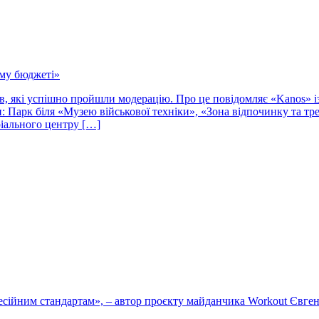
ому бюджеті»
тів, які успішно пройшли модерацію. Про це повідомляє «Kanos» 
и: Парк біля «Музею військової техніки», «Зона відпочинку та т
іального центру […]
офесійним стандартам», – автор проєкту майданчика Workout Євге