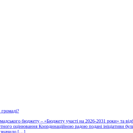
 громаді?
адського бюджету – «Бюджету участі на 2026-2031 роки» та відб
тного оцінювання Координаційною радою подані ініціативи були 
изначило […]