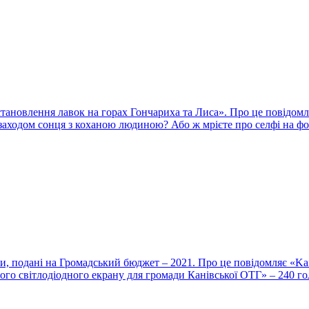
тановлення лавок на горах Гончариха та Лиса». Про це повідомл
 заходом сонця з коханою людиною? Або ж мрієте про селфі на ф
ти, подані на Громадський бюджет – 2021. Про це повідомляє «Ka
го світлодіодного екрану для громади Канівської ОТГ» – 240 голо