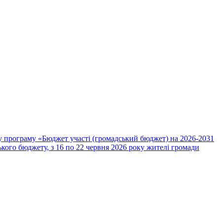
ову програму «Бюджет участі (громадський бюджет) на 2026-2031
кого бюджету, з 16 по 22 червня 2026 року жителі громади