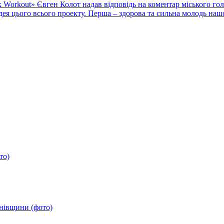
orkout» Євген Колот надав відповідь на коментар міського гол
а ідея цього всього проекту. Перша – здорова та сильна молодь н
то)
анівщини (фото)