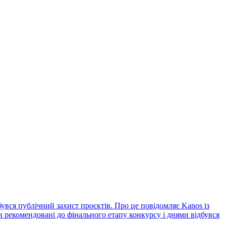
увся публічний захист проєктів. Про це повідомляє Kanos із
рекомендовані до фінального етапу конкурсу і днями відбувся