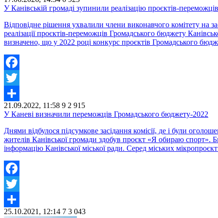
Share
У Канівській громаді зупинили реалізацію проєктів-переможці
Відповідне рішення ухвалили члени виконавчого комітету на зас
реалізації проєктів-переможців Громадського бюджету Канівської
визначено, що у 2022 році конкурс проєктів Громадського бюдж
Facebook
Twitter
21.09.2022, 11:58
9
2 915
Share
У Каневі визначили переможців Громадського бюджету-2022
Днями відбулося підсумкове засідання комісії, де і були оголо
жителів Канівської громади здобув проєкт «Я обираю спорт». Б
інформацію Канівської міської ради. Серед міських мікропроєкт
Facebook
Twitter
25.10.2021, 12:14
7
3 043
Share