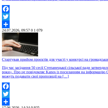
Facebook
Twitter
24.07.2026, 09:57
0
1 079
Share
Стартував прийом проєктів для участі у конкурсі на громадськ
Під час засідання 50 сесії Степанецької сільської ради затве
роки». Про це повідомляє Kanos із посиланням на інформацію С
можуть подавати свої пропозиції на […]
Facebook
Twitter
17.06.2026, 14:34
0
925