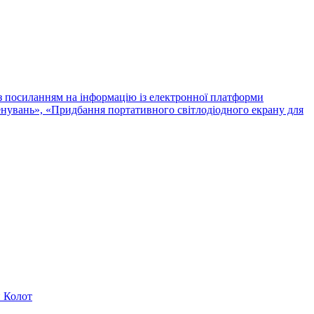
із посиланням на інформацію із електронної платформи
ренувань», «Придбання портативного світлодіодного екрану для
н Колот