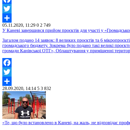
Facebook
Twitter
05.11.2020, 11:29
0
2 749
Share
У Каневі завершився прийом проєктів для участі у «Громадськ
Загалом подано 14 заявок: 8 великих проєктів та 6 мікропроєк
громадського бюджету. Зокрема було подано такі великі проєкт
громади Канівської ОТГ», Облаштування у приміщенні територ
Facebook
Twitter
28.09.2020, 14:14
5
3 832
Share
«Те, що було встановлено в Каневі, на жаль, не відповідає пр