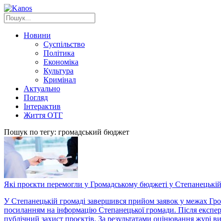
Новини
Суспільство
Політика
Економіка
Культура
Кримінал
Актуально
Погляд
Інтерактив
Життя ОТГ
Пошук по тегу: громадський бюджет
Які проєкти перемогли у Громадському бюджеті у Степанецькій
У Степанецькій громаді завершився прийом заявок у межах Гром
посиланням на інформацію Степанецької громади. Після експер
публічний захист проєктів. За результатами оцінювання журі в