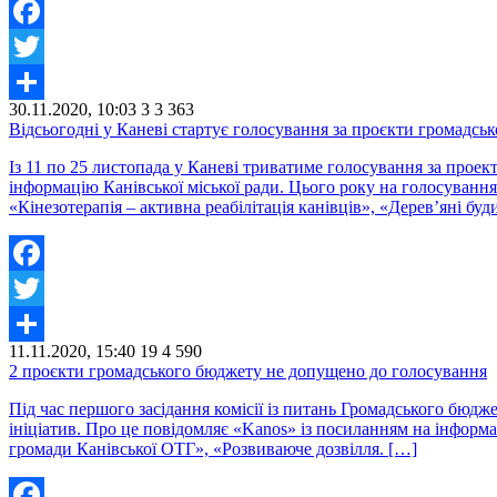
Facebook
Twitter
30.11.2020, 10:03
3
3 363
Share
Відсьогодні у Каневі стартує голосування за проєкти громадсь
Із 11 по 25 листопада у Каневі триватиме голосування за прое
інформацію Канівської міської ради. Цього року на голосуванн
«Кінезотерапія – активна реабілітація канівців», «Дерев’яні 
Facebook
Twitter
11.11.2020, 15:40
19
4 590
Share
2 проєкти громадського бюджету не допущено до голосування
Під час першого засідання комісії із питань Громадського бюджет
ініціатив. Про це повідомляє «Kanos» із посиланням на інформ
громади Канівської ОТГ», «Розвиваюче дозвілля. […]