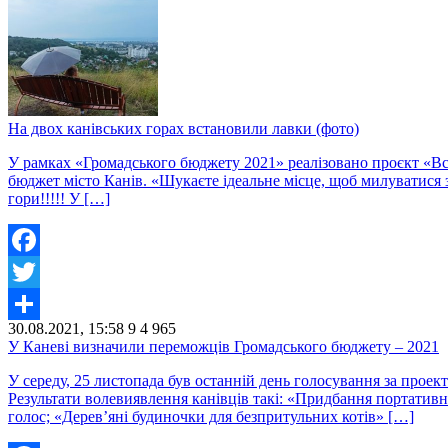
На двох канівських горах встановили лавки (фото)
У рамках «Громадського бюджету 2021» реалізовано проєкт «Вс
бюджет місто Канів. «Шукаєте ідеальне місце, щоб милуватися
гори!!!!! У […]
Facebook
Twitter
30.08.2021, 15:58
9
4 965
Share
У Каневі визначили переможців Громадського бюджету – 2021
У середу, 25 листопада був останній день голосування за проек
Результати волевиявлення канівців такі: «Придбання портативно
голос; «Дерев’яні будиночки для безпритульних котів» […]