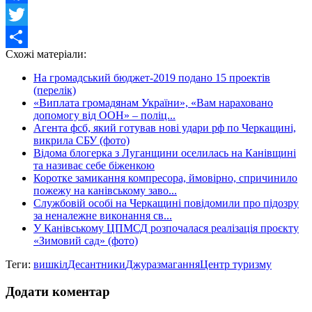
Facebook
Twitter
Схожі матеріали:
Share
На громадський бюджет-2019 подано 15 проектів
(перелік)
«Виплата громадянам України», «Вам нараховано
допомогу від ООН» – поліц...
Агента фсб, який готував нові удари рф по Черкащині,
викрила СБУ (фото)
Відома блогерка з Луганщини оселилась на Канівщині
та називає себе біженкою
Коротке замикання компресора, ймовірно, спричинило
пожежу на канівському заво...
Службовій особі на Черкащині повідомили про підозру
за неналежне виконання св...
У Канівському ЦПМСД розпочалася реалізація проєкту
«Зимовий сад» (фото)
Теги:
вишкіл
Десантники
Джура
змагання
Центр туризму
Додати коментар