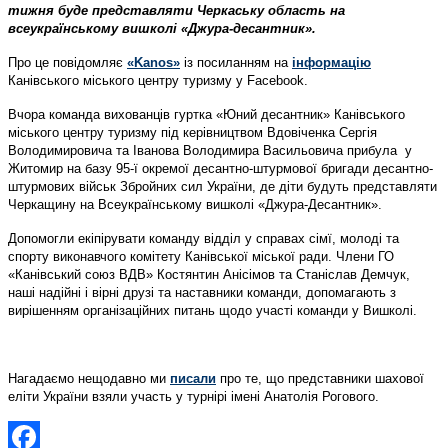
тижня буде представляти Черкаську область на
всеукраїнському вишколі «Джура-десантник».
Про це повідомляє
«Kanos»
із посиланням на
інформацію
Канівського міського центру туризму у Facebook.
Вчора команда вихованців гуртка «Юний десантник» Канівського
міського центру туризму під керівництвом Вдовіченка Сергія
Володимировича та Іванова Володимира Васильовича прибула у
Житомир на базу 95-ї окремої десантно-штурмової бригади десантно-
штурмових військ Збройних сил України, де діти будуть представляти
Черкащину на Всеукраїнському вишколі «Джура-Десантник».
Допомогли екіпірувати команду відділ у справах сімї, молоді та
спорту виконавчого комітету Канівської міської ради. Члени ГО
«Канівський союз ВДВ» Костянтин Анісімов та Станіслав Демчук,
наші надійні і вірні друзі та наставники команди, допомагають з
вирішенням організаційних питань щодо участі команди у Вишколі.
Нагадаємо нещодавно ми
писали
про те, що представники шахової
еліти України взяли участь у турнірі імені Анатолія Рогового.