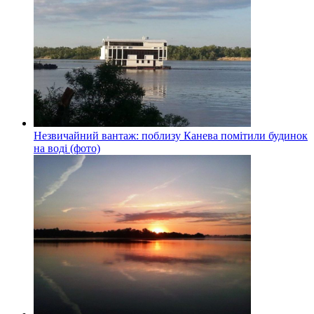
Незвичайний вантаж: поблизу Канева помітили будинок
на воді (фото)