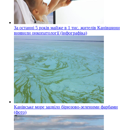
За останні 5 років майже в 1 тис. жителів Канівщини
виявили онкопатології (інфографіка)
Канівське море зацвіло бірюзово-зеленими фарбами
(фото)