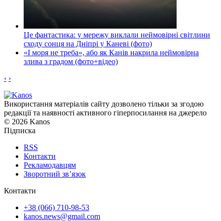
Це фантастика: у мережу виклали неймовірні світлини
сходу сонця на Дніпрі у Каневі (фото)
«І моря не треба», або як Канів накрила неймовірна
злива з градом (фото+відео)
‹
›
Використання матеріалів сайту дозволено тільки за згодою
редакції та наявності активного гіперпосилання на джерело
© 2026 Kanos
Підписка
RSS
Контакти
Рекламодавцям
Зворотний зв’язок
Контакти
+38 (066) 710-98-53
kanos.news@gmail.com