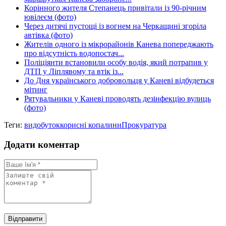
Корінного жителя Степанець привітали із 90-річним
ювілеєм (фото)
Через дитячі пустощі із вогнем на Черкащині згоріла
автівка (фото)
Жителів одного із мікрорайонів Канева попереджають
про відсутність водопостач...
Поліціянти встановили особу водія, який потрапив у
ДТП у Ліплявому та втік із...
До Дня українського добровольця у Каневі відбудеться
мітинг
Рятувальники у Каневі проводять дезінфекцію вулиць
(фото)
Теги:
видобуток
корисні копалини
Прокуратура
Додати коментар