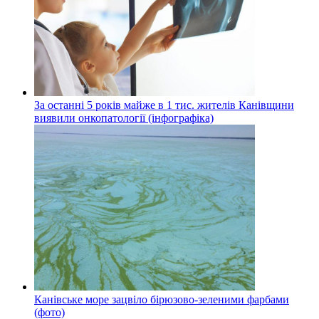
За останні 5 років майже в 1 тис. жителів Канівщини
виявили онкопатології (інфографіка)
Канівське море зацвіло бірюзово-зеленими фарбами
(фото)