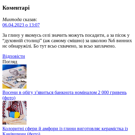
Коментарі
Михтода
сказав:
06.04.2023 о 13:07
За глину у якомусь селі значить можуть посадити, а за пісок у
“духовній столиці” (аж самому смішно) за школою №6 винних
нє обнаружілі. Бо тут всьо схвачено, за всьо заплачено.
Відповіcти
Погляд
Восени в обігу з’явиться банкнота номіналом 2 000 гривень
(фото)
Колоритні сфери й амфори із глини виготовляє керамістка із
Канівщини (фото)