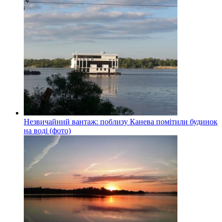
Незвичайний вантаж: поблизу Канева помітили будинок
на воді (фото)