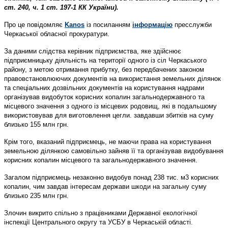
ст. 240, ч. 1 ст. 197-1 КК України).
Про це повідомляє
Kanos
із посиланням
інформацію
пресслужби
Черкаської обласної прокуратури.
За даними слідства керівник підприємства, яке здійснює
підприємницьку діяльність на території одного із сіл Черкаського
району, з метою отримання прибутку, без передбачених законом
правовстановлюючих документів на використання земельних ділянок
та спеціальних дозвільних документів на користування надрами
організував видобуток корисних копалин загальнодержавного та
місцевого значення з одного із місцевих родовищ, які в подальшому
використовував для виготовлення цегли. завдавши збитків на суму
близько 155 млн грн.
Крім того, вказаний підприємець, не маючи права на користування
земельною ділянкою самовільно зайняв її та організував видобування
корисних копалин місцевого та загальнодержавного значення.
Загалом підприємець незаконно видобув понад 238 тис. м3 корисних
копалин, чим завдав інтересам держави шкоди на загальну суму
близько 235 млн грн.
Злочин викрито спільно з працівниками Державної екологічної
інспекції Центрального округу та УСБУ в Черкаській області.