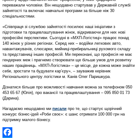
переважали чоловіки. Він нещодавно стартував у Державній службі
зайнятості та включає навчальні програми за більше ніж 30
спеціальностями.
«Співпраця зі службою зайнятості посилює наші ініціативи з
підготовки та працевлаштування жінок, відкриваючи для них нові
професійні перспективи. Сьогодні в «МХП-Логістиці» працює понад
140 жінок у різних регіонах. Серед них – водійки легкових авто,
навантажувачів, слюсарки, мийниці-прибиральниці рухомого складу
та представниці інших професій. Ми переконані, що професія не має
гендерних меж і прагнемо створювати ще більше умов для розвитку
наших працівниць. «МХП-Логістика» – це місце, де кожна може знайти
себе, зростати та будувати кар’єру», – зауважив керівник
Регіонального центру логістики м. Канів Олег Паришкура.
Дізнатися більше про можливості навчання можна за телефоном 050
453 65 67 (Юлія), про вакансії та працевлаштування – 095 850 01 73
(Дарина).
Нагадаємо нещодавно ми
писали
про те, що стартує щорічний
конкурс бізнес-ідей «Роби своє»: є шанс отримати 100 000 грн на
підтримку малого бізнесу.