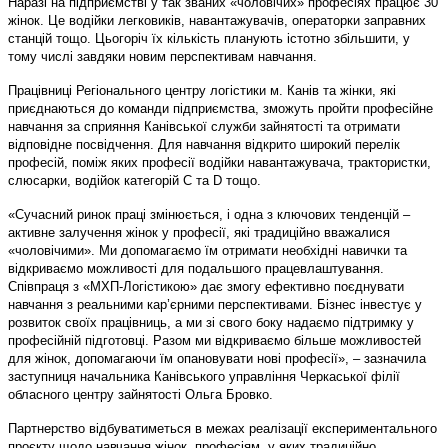
Наразі на підприємстві у так званих «чоловічих» професіях працює 30
жінок. Це водійки легковиків, навантажувачів, операторки заправних
станцій тощо. Цьогоріч їх кількість планують істотно збільшити, у
тому числі завдяки новим перспективам навчання.
Працівниці Регіонального центру логістики м. Канів та жінки, які
приєднаються до команди підприємства, зможуть пройти професійне
навчання за сприяння Канівської служби зайнятості та отримати
відповідне посвідчення. Для навчання відкрито широкий перелік
професій, поміж яких професії водійки навантажувача, трактористки,
слюсарки, водійок категорій С та D тощо.
«Сучасний ринок праці змінюється, і одна з ключових тенденцій –
активне залучення жінок у професії, які традиційно вважалися
«чоловічими». Ми допомагаємо їм отримати необхідні навички та
відкриваємо можливості для подальшого працевлаштування.
Співпраця з «МХП-Логістикою» дає змогу ефективно поєднувати
навчання з реальними кар’єрними перспективами. Бізнес інвестує у
розвиток своїх працівниць, а ми зі свого боку надаємо підтримку у
професійній підготовці. Разом ми відкриваємо більше можливостей
для жінок, допомагаючи їм опановувати нові професії», – зазначила
заступниця начальника Канівського управління Черкаської філії
обласного центру зайнятості Ольга Бровко.
Партнерство відбуватиметься в межах реалізації експериментального
проєкту щодо навчання жінок професіям, у яких традиційно