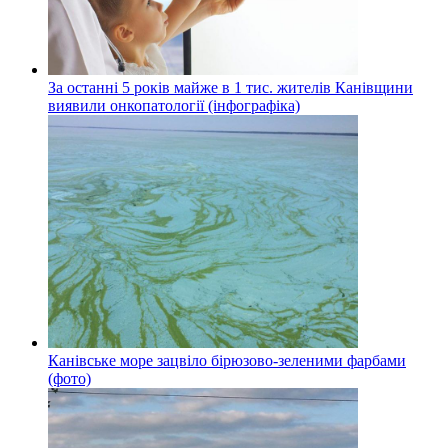
За останні 5 років майже в 1 тис. жителів Канівщини
виявили онкопатології (інфографіка)
Канівське море зацвіло бірюзово-зеленими фарбами
(фото)