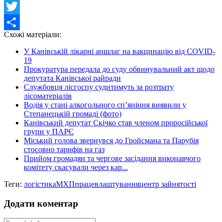
Facebook
Twitter
Схожі матеріали:
Share
У Канівській лікарні аншлаг на вакцинацію від COVID-
19
Прокуратура передала до суду обвинувальний акт щодо
депутата Канівської райради
Службовця лісгоспу судитимуть за розтрату
лісоматеріалів
Водія у стані алкогольного сп’яніння виявили у
Степанецькій громаді (фото)
Канівський депутат Скічко став членом проросійської
групи у ПАРЄ
Міський голова звернувся до Гройсмана та Парубія
стосовно тарифів на газ
Прийом громадян та чергове засідання виконавчого
комітету скасували через кар...
Теги:
логістика
МХП
працевлаштування
центр зайнятості
Додати коментар