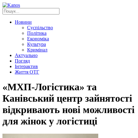
Новини
Суспільство
Політика
Економіка
Культура
Кримінал
Актуально
Погляд
Інтерактив
Життя ОТГ
«МХП-Логістика» та
Канівський центр зайнятості
відкривають нові можливості
для жінок у логістиці