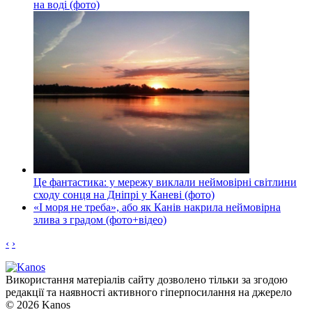
на воді (фото)
Це фантастика: у мережу виклали неймовірні світлини
сходу сонця на Дніпрі у Каневі (фото)
«І моря не треба», або як Канів накрила неймовірна
злива з градом (фото+відео)
‹
›
Використання матеріалів сайту дозволено тільки за згодою
редакції та наявності активного гіперпосилання на джерело
© 2026 Kanos