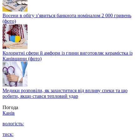
Восени в обігу з’явиться банкнота номіналом 2 000 гривень
(фото)
Колоритні сфери й амфори із глини виготовляє керамістка із
Канівщини (фото)
Медики розповіли, як захиститися від впливу спеки та що
робити, якщо стався тепловий удар
Погода
Канів
вологість:
тиск: