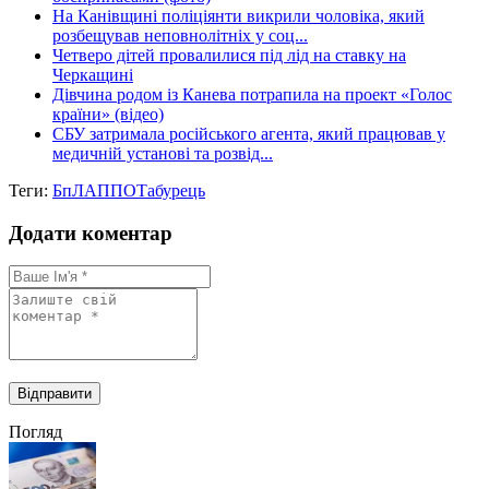
На Канівщині поліціянти викрили чоловіка, який
розбещував неповнолітніх у соц...
Четверо дітей провалилися під лід на ставку на
Черкащині
Дівчина родом із Канева потрапила на проект «Голос
країни» (відео)
СБУ затримала російського агента, який працював у
медичній установі та розвід...
Теги:
БпЛА
ППО
Табурець
Додати коментар
Погляд