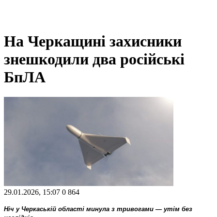
На Черкащині захисники
знешкодили два російські
БпЛА
29.01.2026, 15:07
0
864
Ніч у Черкаській області минула з тривогами — утім без