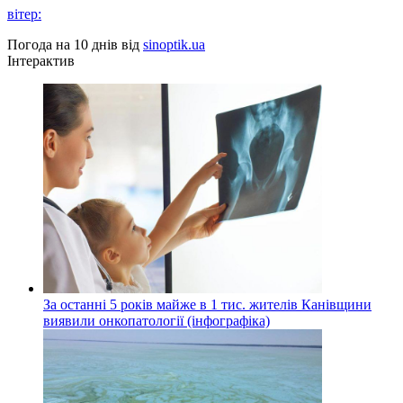
вітер:
Погода на 10 днів від
sinoptik.ua
Інтерактив
За останні 5 років майже в 1 тис. жителів Канівщини
виявили онкопатології (інфографіка)