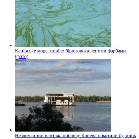
Канівське море зацвіло бірюзово-зеленими фарбами
(фото)
Незвичайний вантаж: поблизу Канева помітили будинок