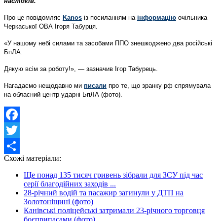
наслідків.
Про це повідомляє
Kanos
із посиланням на
інформацію
очільника
Черкаської ОВА Ігоря Табурця.
«У нашому небі силами та засобами ППО знешкоджено два російські
БпЛА.
Дякую всім за роботу!», — зазначив Ігор Табурець.
Нагадаємо нещодавно ми
писали
про те, що зранку рф спрямувала
на обласний центр ударні БпЛА (фото).
Facebook
Twitter
Схожі матеріали:
Share
Ще понад 135 тисяч гривень зібрали для ЗСУ під час
серії благодійних заходів ...
28-річний водій та пасажир загинули у ДТП на
Золотоніщині (фото)
Канівські поліцейські затримали 23-річного торговця
боєприпасами (фото)