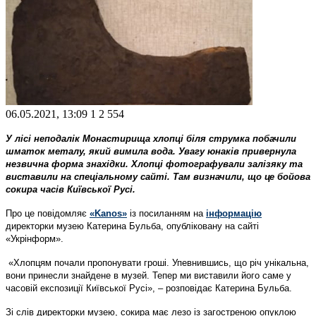
06.05.2021, 13:09
1
2 554
У лісі неподалік Монастирища хлопці біля струмка побачили
шматок металу, який вимила вода. Увагу юнаків привернула
незвична форма знахідки. Хлопці фотографували залізяку та
виставили на спеціальному сайті. Там визначили, що це бойова
сокира часів Київської Русі.
Про це повідомляє
«Kanos»
із посиланням на
інформацію
директорки музею Катерина Бульба, опубліковану на сайті
«Укрінформ».
«Хлопцям почали пропонувати гроші. Упевнившись, що річ унікальна,
вони принесли знайдене в музей. Тепер ми виставили його саме у
часовій експозиції Київської Русі», – розповідає Катерина Бульба.
Зі слів директорки музею, сокира має лезо із загостреною опуклою