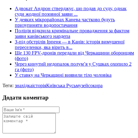
Share
Адвокат Андрон стверджує, що подав до суду, однак
суди жодної позовної заяви ...
У деяких мікрорайонах Канева частково будуть
призупиняти водопостачання
Поліція відкрила кримінальне провадження за фактом
заяви канівського нардепа
З-під обстрілів Ірпеня — в Канів: історія вимушеної
переселенки, яка вірить в...
Ще 130 FPV-дронів передали від Черкащини оборонцям
(фото)
Через кинутий недопалок полум’я у Сушках охопило 2
га (фото)
У ставку на Черкащині виявили тіло чоловіка
Теги:
знахідка
історія
Київська Русь
музей
сокира
Додати коментар