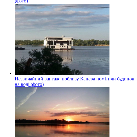
(фото)
Незвичайний вантаж: поблизу Канева помітили будинок
на воді (фото)