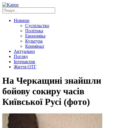
Новини
Суспільство
Політика
Економіка
Культура
Кримінал
Актуально
Погляд
Інтерактив
Життя ОТГ
На Черкащині знайшли
бойову сокиру часів
Київської Русі (фото)