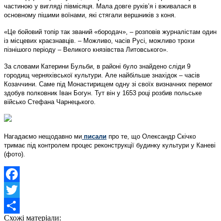
частиною у вигляді півмісяця. Мала довге руків’я і вживалася в
основному пішими воїнами, які стягали вершників з коня.
«Це бойовий топір так званий «бородач», – розповів журналістам один
із місцевих краєзнавців. – Можливо, часів Русі, можливо трохи
пізнішого періоду – Великого князівства Литовського».
За словами Катерини Бульби, в районі було знайдено сліди 9
городищ черняхівської культури. Але найбільше знахідок – часів
Козаччини. Саме під Монастирищем одну зі своїх визначних перемог
здобув полковник Іван Богун. Тут він у 1653 році розбив польське
військо Стефана Чарнецького.
Нагадаємо нещодавно ми
писали
про те, що Олександр Скічко
тримає під контролем процес реконструкції будинку культури у Каневі
(фото).
Facebook
Twitter
Схожі матеріали: