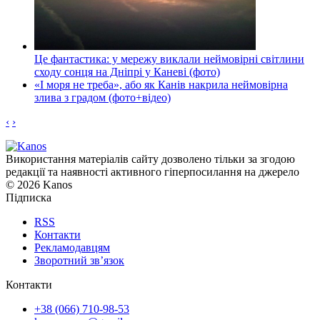
Це фантастика: у мережу виклали неймовірні світлини
сходу сонця на Дніпрі у Каневі (фото)
«І моря не треба», або як Канів накрила неймовірна
злива з градом (фото+відео)
‹
›
Використання матеріалів сайту дозволено тільки за згодою
редакції та наявності активного гіперпосилання на джерело
© 2026 Kanos
Підписка
RSS
Контакти
Рекламодавцям
Зворотний зв’язок
Контакти
+38 (066) 710-98-53