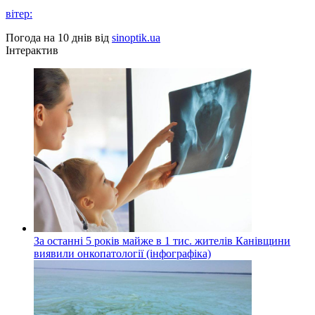
вітер:
Погода на 10 днів від
sinoptik.ua
Інтерактив
За останні 5 років майже в 1 тис. жителів Канівщини
виявили онкопатології (інфографіка)