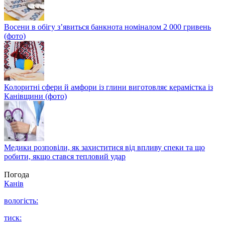
Восени в обігу з’явиться банкнота номіналом 2 000 гривень
(фото)
Колоритні сфери й амфори із глини виготовляє керамістка із
Канівщини (фото)
Медики розповіли, як захиститися від впливу спеки та що
робити, якщо стався тепловий удар
Погода
Канів
вологість:
тиск: