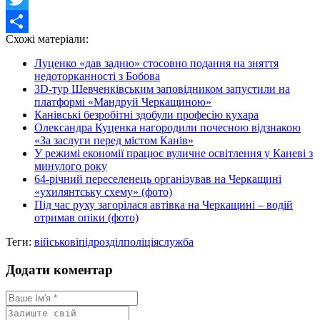
Twitter
Схожі матеріали:
Share
Луценко «дав задню» стосовно подання на зняття
недоторканності з Бобова
3D-тур Шевченківським заповідником запустили на
платформі «Мандруй Черкащиною»
Канівські безробітні здобули професію кухара
Олександра Куценка нагородили почесною відзнакою
«За заслуги перед містом Канів»
У режимі економії працює вуличне освітлення у Каневі з
минулого року
64-річний переселенець організував на Черкащині
«ухилянтську схему» (фото)
Під час руху загорілася автівка на Черкащині – водій
отримав опіки (фото)
Теги:
військові
підрозділ
поліція
служба
Додати коментар