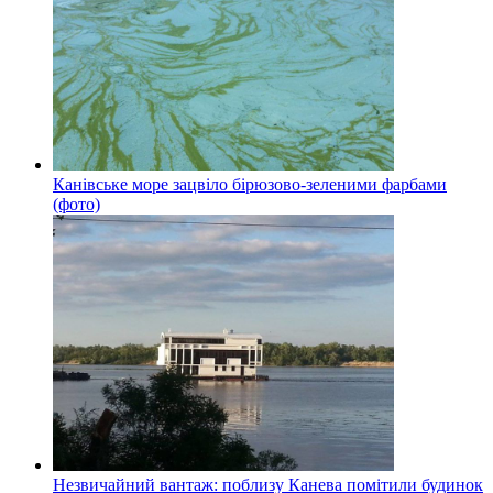
Канівське море зацвіло бірюзово-зеленими фарбами
(фото)
Незвичайний вантаж: поблизу Канева помітили будинок