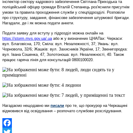
інспектор сектору кадрового забезпечення Світлана Приходька та
поліцейський офіцер громади Віталій Степанець роз'яснили присутнім
умови та правила проходження служби у спецпідрозділі. Розповіли
про структуру, завдання, фінансове забезпечення штурмової бригади.
Нагадали, де і як можна подати анкети.
Подати заявку для вступу у підрозділ можна онлайн на
https://storm.mvs.gov.ua/.ua
або ж у визначених ЦНАПах: Черкаси:
вул. Благовісна, 170; Сміла: вул. Незалежності, 37; Умань: вул.
Чорновола, 32/6; Жашків: вул. Захисників України, 17; Звенигородка:
вул. Івана Сошенка, 47; Золотоноша: вул. Незалежності, 40. Також
працює гаряча лінія для консультацій 0800100020.
Нагадаємо нещодавно ми
писали
про те, що прокурор на Черкащині
відмовився від освідування – розпочато службове розслідування.
Facebook