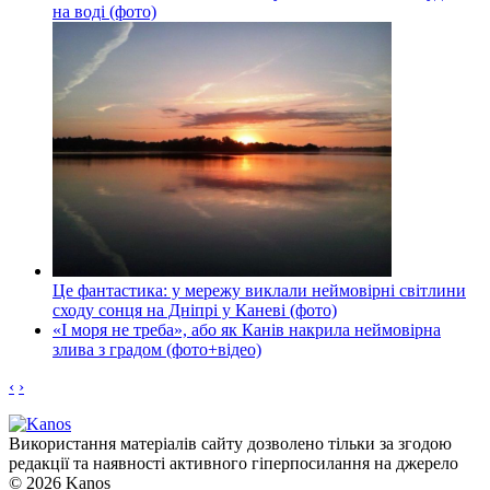
на воді (фото)
Це фантастика: у мережу виклали неймовірні світлини
сходу сонця на Дніпрі у Каневі (фото)
«І моря не треба», або як Канів накрила неймовірна
злива з градом (фото+відео)
‹
›
Використання матеріалів сайту дозволено тільки за згодою
редакції та наявності активного гіперпосилання на джерело
© 2026 Kanos