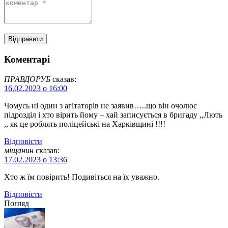
Коментарі
ПРАВДОРУБ
сказав:
16.02.2023 о 16:00
Чомусь ні один з агітаторів не заявив…..що він очолює
підрозділ і хто вірить йому – хай записується в бригаду ,,Лють
,, як це роблять поліцейські на Харківщині !!!!
Відповіcти
міщанин
сказав:
17.02.2023 о 13:36
Хто ж їм повірить! Подивіться на їх уважно.
Відповіcти
Погляд