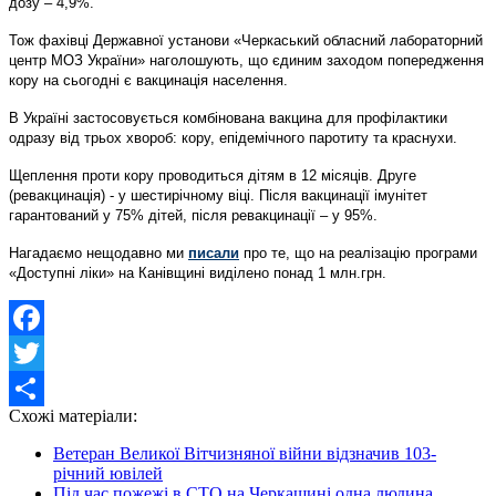
дозу – 4,9%.
Тож фахівці Державної установи «Черкаський обласний лабораторний
центр МОЗ України» наголошують, що єдиним заходом попередження
кору на сьогодні є вакцинація населення.
В Україні застосовується комбінована вакцина для профілактики
одразу від трьох хвороб: кору, епідемічного паротиту та краснухи.
Щеплення проти кору проводиться дітям в 12 місяців. Друге
(ревакцинація) - у шестирічному віці. Після вакцинації імунітет
гарантований у 75% дітей, після ревакцинації – у 95%.
Нагадаємо нещодавно ми
писали
про те, що на реалізацію програми
«Доступні ліки» на Канівщині виділено понад 1 млн.грн.
Facebook
Twitter
Схожі матеріали:
Share
Ветеран Великої Вітчизняної війни відзначив 103-
річний ювілей
Під час пожежі в СТО на Черкащині одна людина