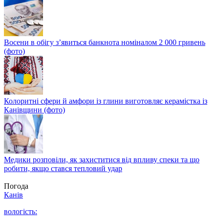
Восени в обігу з’явиться банкнота номіналом 2 000 гривень
(фото)
Колоритні сфери й амфори із глини виготовляє керамістка із
Канівщини (фото)
Медики розповіли, як захиститися від впливу спеки та що
робити, якщо стався тепловий удар
Погода
Канів
вологість: