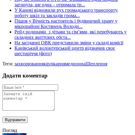
загинула, ще одна – отримала тр...
У Каневі відновили рух громадського транспорту,
роботу шкіл та закладів грома...
Пішов у Вічність настоятель і будівничий храму у
мікрорайоні Костянець Володи...
Рейд родинами з дітьми та сім’ями, які перебувають у
складних життєвих обста...
На засіданні ОВК представили зміни у складі комісії
Канівський волонтерський центр відзначив своє
шестиріччя (фото)
Теги:
захворювання
кір
лікарня
медицина
Щеплення
Додати коментар
Погляд