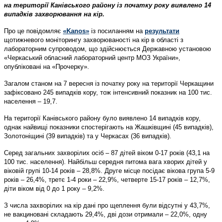
на території Канівського району із початку року виявлено 14
випадків захворювання на кір.
Про це повідомляє
«Kanos»
із посиланням на
результати
щотижневого моніторингу захворюваності на кір в області з
лабораторним супроводом, що здійснюється Державною установою
«Черкаський обласний лабораторний центр МОЗ України»,
опубліковані на «Прочерку».
Загалом станом на 7 вересня із початку року на території Черкащини
зафіксовано 245 випадків кору, тож інтенсивний показник на 100 тис.
населення – 19,7.
На території Канівського району було виявлено 14 випадків кору,
однак найвищі показники спостерігають на Жашківщині (45 випадків),
Золотоніщині (39 випадків) та у Черкасах (36 випадків).
Серед загальних захворілих осіб – 87 дітей віком 0-17 років (43,1 на
100 тис. населення). Найбільш середня питома вага хворих дітей у
віковій групі 10-14 років – 28,8%. Друге місце посідає вікова група 5-9
років – 26,4%, третє 1-4 роки – 22,9%, четверте 15-17 років – 12,7%,
діти віком від 0 до 1 року – 9,2%.
З числа захворілих на кір дані про щеплення були відсутні у 43,7%,
не вакциновані складають 29,4%, дві дози отримали – 22,0%, одну