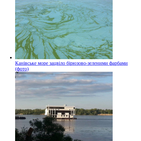
Канівське море зацвіло бірюзово-зеленими фарбами
(фото)