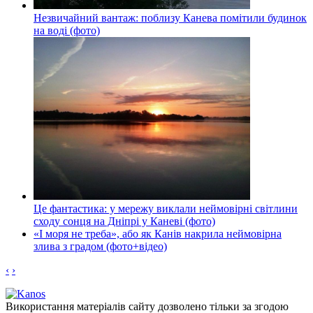
Незвичайний вантаж: поблизу Канева помітили будинок
на воді (фото)
Це фантастика: у мережу виклали неймовірні світлини
сходу сонця на Дніпрі у Каневі (фото)
«І моря не треба», або як Канів накрила неймовірна
злива з градом (фото+відео)
‹
›
Використання матеріалів сайту дозволено тільки за згодою