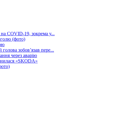
на COVID-19, зокрема у...
оголю (фото)
ою
голова зобов’язав пере...
ання через аварію
опинилася «SKODA»
фото)