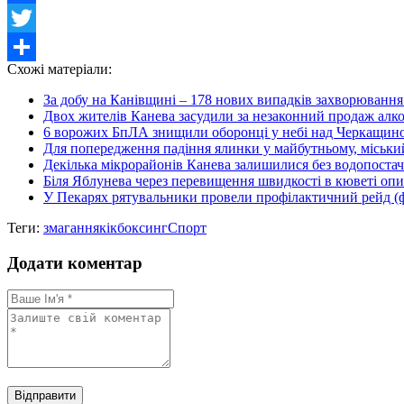
Facebook
Twitter
Схожі матеріали:
Share
За добу на Канівщині – 178 нових випадків захворювання 
Двох жителів Канева засудили за незаконний продаж алк
6 ворожих БпЛА знищили оборонці у небі над Черкащин
Для попередження падіння ялинки у майбутньому, міський 
Декілька мікрорайонів Канева залишилися без водопостач
Біля Яблунева через перевищення швидкості в кюветі 
У Пекарях рятувальники провели профілактичний рейд (
Теги:
змагання
кікбоксинг
Спорт
Додати коментар