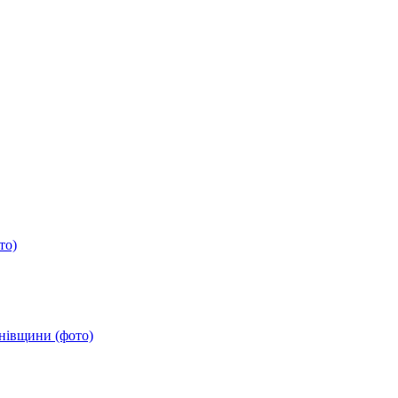
то)
анівщини (фото)