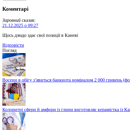
Коментарі
Заровний
сказав:
21.12.2025 о 09:27
Щось дзюдо здає свої позиції в Каневі
Відповіcти
Погляд
Восени в обігу з’явиться банкнота номіналом 2 000 гривень (фо
Колоритні сфери й амфори із глини виготовляє керамістка із К