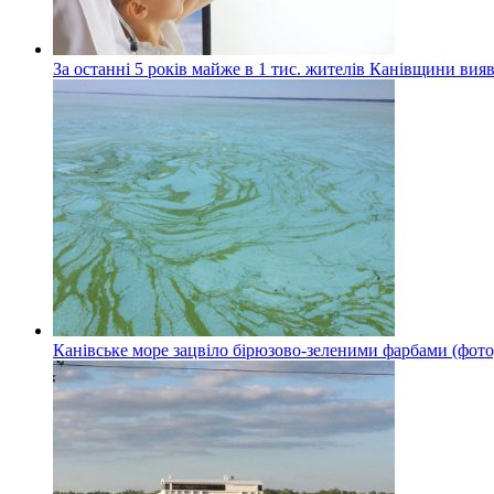
За останні 5 років майже в 1 тис. жителів Канівщини вияв
Канівське море зацвіло бірюзово-зеленими фарбами (фото