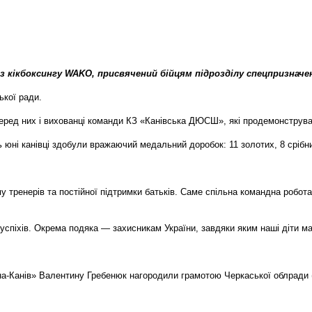
 з кікбоксингу WAKO, присвячений бійцям підрозділу спецпризнач
ької ради.
Серед них і вихованці команди КЗ «Канівська ДЮСШ», які продемонструвал
юні канівці здобули вражаючий медальний доробок: 11 золотих, 8 срібни
 тренерів та постійної підтримки батьків. Саме спільна командна робота
піхів. Окрема подяка — захисникам України, завдяки яким наші діти ма
а-Канів» Валентину Гребенюк нагородили грамотою Черкаської облради 