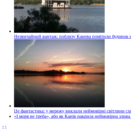
Незвичайний вантаж: поблизу Канева помітили будинок н
Це фантастика: у мережу виклали неймовірні світлини схо
«І моря не треба», або як Канів накрила неймовірна злива
‹
›