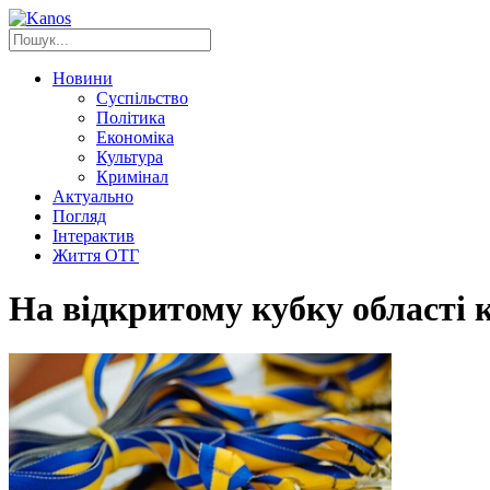
Новини
Суспільство
Політика
Економіка
Культура
Кримінал
Актуально
Погляд
Інтерактив
Життя ОТГ
На відкритому кубку області к