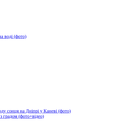
а воді (фото)
ду сонця на Дніпрі у Каневі (фото)
 з градом (фото+відео)