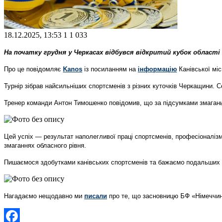
18.12.2025, 13:53
1
1 033
На початку грудня у Черкасах відбувся відкритий кубок області
Про це повідомляє
Kanos
із посиланням на
інформацію
Канівської міс
Турнір зібрав найсильніших спортсменів з різних куточків Черкащини. 
Тренер команди Антон Тимошенко повідомив, що за підсумками змагань 
Цей успіх — результат наполегливої праці спортсменів, професіоналізму
змаганнях обласного рівня.
Пишаємося здобутками канівських спортсменів та бажаємо подальших ус
Нагадаємо нещодавно ми
писали
про те, що
засновницю БФ «Німеччин