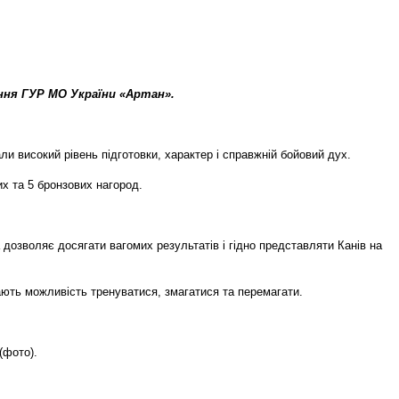
ення ГУР МО України «Артан».
и високий рівень підготовки, характер і справжній бойовий дух.
х та 5 бронзових нагород.
 дозволяє досягати вагомих результатів і гідно представляти Канів на
ють можливість тренуватися, змагатися та перемагати.
(фото).