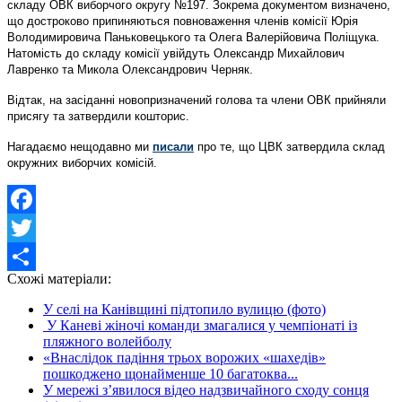
складу ОВК виборчого округу №197. Зокрема документом визначено,
що достроково припиняються повноваження членів комісії Юрія
Володимировича Паньковецького та Олега Валерійовича Поліщука.
Натомість до складу комісії увійдуть Олександр Михайлович
Лавренко та Микола Олександрович Черняк.
Відтак, на засіданні новопризначений голова та члени ОВК прийняли
присягу та затвердили кошторис.
Нагадаємо нещодавно ми
писали
про те, що ЦВК затвердила склад
окружних виборчих комісій.
Facebook
Twitter
Схожі матеріали:
Share
У селі на Канівщині підтопило вулицю (фото)
У Каневі жіночі команди змагалися у чемпіонаті із
пляжного волейболу
«Внаслідок падіння трьох ворожих «шахедів»
пошкоджено щонайменше 10 багатоква...
У мережі з’явилося відео надзвичайного сходу сонця