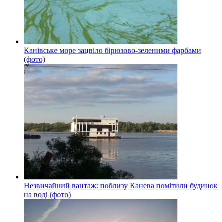
Канівське море зацвіло бірюзово-зеленими фарбами
(фото)
Незвичайний вантаж: поблизу Канева помітили будинок
на воді (фото)