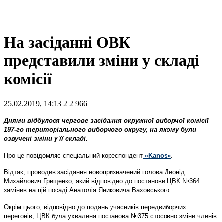
На засіданні ОВК
представили зміни у складі
комісії
25.02.2019, 14:13
2
2 966
Днями відбулося чергове засідання окружної виборчої комісії
197-го територіального виборчого округу, на якому були
озвучені зміни у її складі.
Про це повідомляє спеціальний кореспондент
«Kanos»
.
Відтак, проводив засідання новопризначений голова Леонід
Михайлович Грищенко, який відповідно до постанови ЦВК №364
замінив на цій посаді Анатолія Яниковича Ваховського.
Окрім цього, відповідно до подань учасників передвиборчих
перегонів, ЦВК була ухвалена постанова №375 стосовно зміни членів