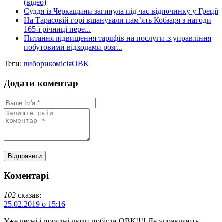
(відео)
Суддя із Черкащини загинула під час відпочинку у Греції
На Тарасовій горі вшанували пам’ять Кобзаря з нагоди
165-ї річниці пере...
Питання підвищення тарифів на послуги із управління
побутовими відходами розг...
Теги:
вибори
комісія
ОВК
Додати коментар
Коментарі
102
сказав:
25.02.2019 о 15:16
Уже чесні і порядні люди побігли ОВК!!!! Де управляють