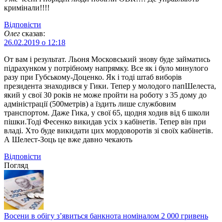
кримінали!!!!
Відповіcти
Олег
сказав:
26.02.2019 о 12:18
От вам і результат. Льоня Московський знову буде займатись
підрахунком у потрібному напрямку. Все як і було минулого
разу при Губському-Доценко. Як і тоді штаб виборів
президента знаходився у Гики. Тепер у молодого папШелеста,
який у свої 30 років не може пройти на роботу з 35 дому до
адміністрації (500метрів) а їздить лише службовим
транспортом. Даже Гика, у свої 65, щодня ходив від 6 школи
пішки.Тоді Фесенко викидав усіх з кабінетів. Тепер він при
владі. Хто буде викидати цих мордоворотів зі своїх кабінетів.
А Шелест-Зоць це вже давно чекають
Відповіcти
Погляд
Восени в обігу з’явиться банкнота номіналом 2 000 гривень