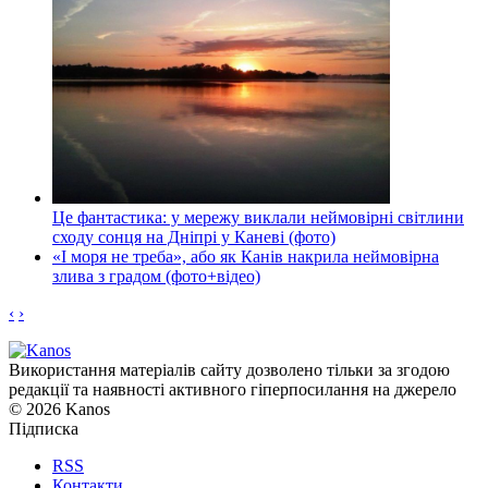
Це фантастика: у мережу виклали неймовірні світлини
сходу сонця на Дніпрі у Каневі (фото)
«І моря не треба», або як Канів накрила неймовірна
злива з градом (фото+відео)
‹
›
Використання матеріалів сайту дозволено тільки за згодою
редакції та наявності активного гіперпосилання на джерело
© 2026 Kanos
Підписка
RSS
Контакти