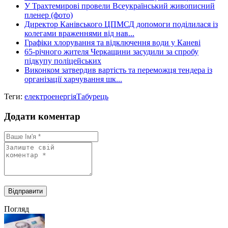
У Трахтемирові провели Всеукраїнський живописний
пленер (фото)
Директор Канівського ЦПМСД допомоги поділилася із
колегами враженнями від нав...
Графіки хлорування та відключення води у Каневі
65-річного жителя Черкащини засудили за спробу
підкупу поліцейських
Виконком затвердив вартість та переможця тендера із
організації харчування шк...
Теги:
електроенергія
Табурець
Додати коментар
Погляд