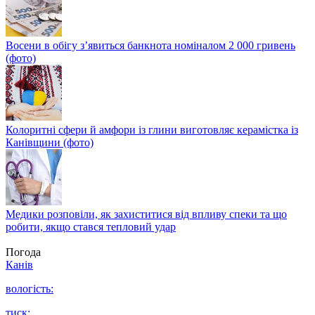
Восени в обігу з’явиться банкнота номіналом 2 000 гривень
(фото)
Колоритні сфери й амфори із глини виготовляє керамістка із
Канівщини (фото)
Медики розповіли, як захиститися від впливу спеки та що
робити, якщо стався тепловий удар
Погода
Канів
вологість:
тиск: