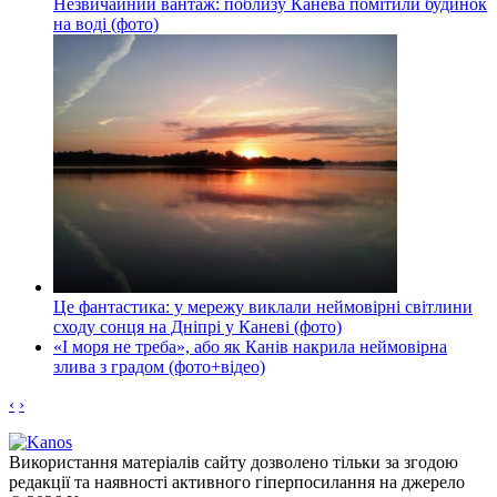
Незвичайний вантаж: поблизу Канева помітили будинок
на воді (фото)
Це фантастика: у мережу виклали неймовірні світлини
сходу сонця на Дніпрі у Каневі (фото)
«І моря не треба», або як Канів накрила неймовірна
злива з градом (фото+відео)
‹
›
Використання матеріалів сайту дозволено тільки за згодою
редакції та наявності активного гіперпосилання на джерело