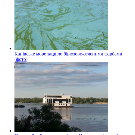
Канівське море зацвіло бірюзово-зеленими фарбами
(фото)