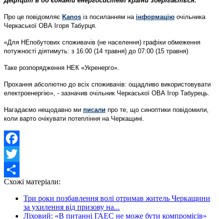
Дефіцит в об’єднаній енергосистемі країни зберігається.
Про це повідомляє
Kanos
із посиланням на
інформацію
очільника
Черкаської ОВА Ігоря Табурця.
«Для НЕпобутових споживачів (не населення) графіки обмеження
потужності діятимуть: з 16:00 (14 травня) до 07:00 (15 травня)
Таке розпорядження НЕК «Укренерго».
Прохання абсолютно до всіх споживачів: ощадливо використовувати
електроенергію», - зазначив очільник Черкаської ОВА Ігор Табурець.
Нагадаємо нещодавно ми
писали
про те, що синоптики повідомили,
коли варто очікувати потепління на Черкащині.
Facebook
Twitter
Схожі матеріали:
Share
Три роки позбавлення волі отримав житель Черкащини
за ухилення від призову на...
Ліховий: «В питанні ГАЕС не може бути компромісів»