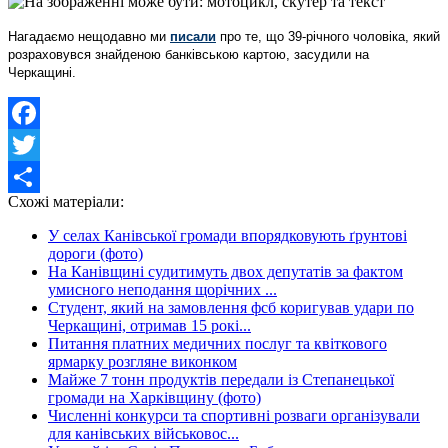
Нагадаємо нещодавно ми
писали
про те, що 39-річного чоловіка, який
розраховувся знайденою банківською картою, засудили на
Черкащині.
Facebook
Twitter
Схожі матеріали:
Share
У селах Канівської громади впорядковують ґрунтові
дороги (фото)
На Канівщині судитимуть двох депутатів за фактом
умисного неподання щорічних ...
Студент, який на замовлення фсб коригував удари по
Черкащині, отримав 15 рокі...
Питання платних медичних послуг та квіткового
ярмарку розгляне виконком
Майже 7 тонн продуктів передали із Степанецької
громади на Харківщину (фото)
Численні конкурси та спортивні розваги організували
для канівських військовос...