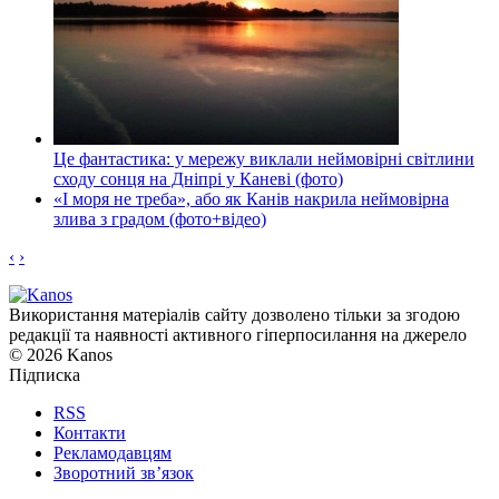
Це фантастика: у мережу виклали неймовірні світлини
сходу сонця на Дніпрі у Каневі (фото)
«І моря не треба», або як Канів накрила неймовірна
злива з градом (фото+відео)
‹
›
Використання матеріалів сайту дозволено тільки за згодою
редакції та наявності активного гіперпосилання на джерело
© 2026 Kanos
Підписка
RSS
Контакти
Рекламодавцям
Зворотний зв’язок