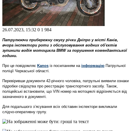
26.07.2023, 15:32
0
1 984
Патрулюючи прибережну смугу річки Дніпро у місті Канів,
вчора інспектори роти з обслуговування водних об'єктів
зупинили водія мотоцикла BMW за порушення комендантської
години.
Про це повідомляє
Kanos
із посиланням на
інформацію
Патрульної
поліції Черкаської області.
Перевіривши документи 42-річного чоловіка, патрульні виявили ознаки
підробки свідоцтва про реєстрацію транспортного засобу. Також,
поліцейські встановили, що VIN номер на мотоциклі відрізняється від
зазначеного в документі.
Для подальшого з’ясування всіх обставин інспектори викликали
слідчо-оперативну групу.