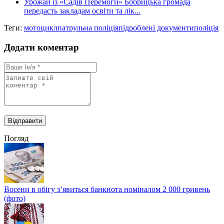
Урожай із «Садів Перемоги» Бобрицька громада
передасть закладам освіти та лік...
Теги:
мотоцикл
патрульна поліція
підроблені документи
поліція
Додати коментар
Погляд
Восени в обігу з’явиться банкнота номіналом 2 000 гривень
(фото)