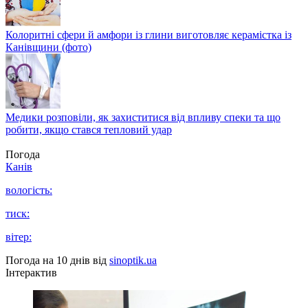
Колоритні сфери й амфори із глини виготовляє керамістка із
Канівщини (фото)
Медики розповіли, як захиститися від впливу спеки та що
робити, якщо стався тепловий удар
Погода
Канів
вологість:
тиск:
вітер:
Погода на 10 днів від
sinoptik.ua
Інтерактив