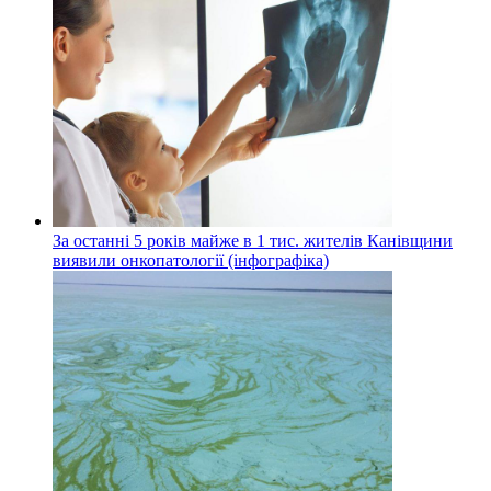
За останні 5 років майже в 1 тис. жителів Канівщини
виявили онкопатології (інфографіка)