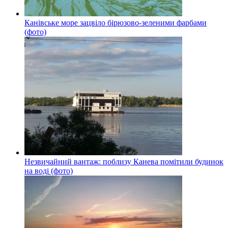
Канівське море зацвіло бірюзово-зеленими фарбами
(фото)
Незвичайний вантаж: поблизу Канева помітили будинок
на воді (фото)