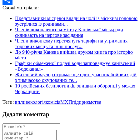
Схожі матеріали:
Share
Представники місцевої влади на чолі із міським головою
зустрілися із родинами...
Членів виконавчого комітету Канівської міськради
скликають на чергове засідання
Члени виконкому переглянуть тарифи на утримання
торгових місць та інші послуг...
До 940-річчя Канева вийшла друком книга про історію
міста
Графіки обмеженої подачі води запроваджує канівський
«Водоканал»
Житловий ваучер отримає ще один учасник бойових дій
з тимчасово окупованих те...
10 російських безпілотників знищили оборонці у межах
Черкащини
Теги:
вплив
екологія
комісія
МХП
підприємства
Додати коментар