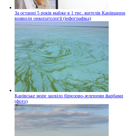
За останні 5 років майже в 1 тис. жителів Канівщини
виявили онкопатології (інфографіка)
Канівське море зацвіло бірюзово-зеленими фарбами
(фото)