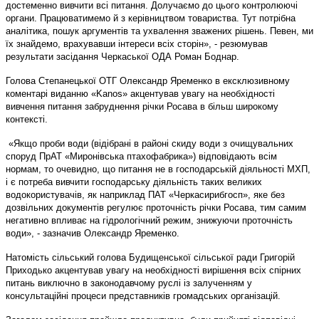
достеменно вивчити всі питання. Долучаємо до цього контролюючі
органи. Працюватимемо й з керівництвом товариства. Тут потрібна
аналітика, пошук аргументів та ухвалення зважених рішень. Певен, ми
їх знайдемо, врахувавши інтереси всіх сторін», - резюмував
результати засідання Черкаської ОДА Роман Боднар.
Голова Степанецької ОТГ Олександр Яременко в ексклюзивному
коментарі виданню «Kanos» акцентував увагу на необхідності
вивчення питання забруднення річки Росава в більш широкому
контексті.
«Якщо проби води (відібрані в районі скиду води з очищувальних
споруд ПрАТ «Миронівська птахофабрика») відповідають всім
нормам, то очевидно, що питання не в господарській діяльності МХП,
і є потреба вивчити господарську діяльність таких великих
водокористувачів, як наприклад ПАТ «Черкасирибгосп», яке без
дозвільних документів регулює проточність річки Росава, тим самим
негативно впливає на гідрологічний режим, знижуючи проточність
води», - зазначив Олександр Яременко.
Натомість сільський голова Будищенської сільської ради Григорій
Приходько акцентував увагу на необхідності вирішення всіх спірних
питань виключно в законодавчому руслі із залученням у
консультаційні процеси представників громадських організацій.