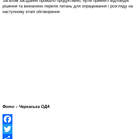
Загалом засідання пройшло продуктивно, були прийняті відповідні
рішення та визначено перелік питань для опрацювання і розгляду на
наступному етапі обговорення.
Фото – Черкаська ОДА
Facebook
Twitter