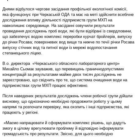
Днями відбулося чергове засідання профільної екологічної комісії,
яка функціонує при Черкаській ОДА та має на меті здійснити всебічне
дослідження впливу діяльності підприємств групи МХП на
навколишнє середовище. На засіданні озвучили результати
проведення досліджень проб води, які були відібрані із свердловини,
що забезпечує водою комплекс переробки курчат бройлерів, випуску
до річки Росава; поверхневих вод вище та нижче по течії річки Росава
випуску стічних вод та питної води із мережі водопостачання
степанецького ліцею.
В.о. директора «Черкаського обласного лабораторного центр»
Михайло Сьомак зауважив, що перевищень граничнодопустимих
концентрацій за результатами майже двох тисяч досліджень не
зареєстровано, що свідчить про те, що система очищення води на
підприємствах групи МХП працює ефективно.
Після наведених результатів досліджень члени робочої групи дійшли
висновку, що однозначно необхідно продовжити роботу у цьому
напрямі та розпочати перевірку, яка охопить і інші підприємства, які
працюють у регіоні.
«Маємо напрацювати й сформувати комплекс рішень, що дадуть
змогу в цілому врегулювати проблему й відповідно інформувати
громадськість про результати. Звісно, для цього необхідно