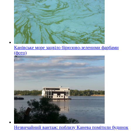
Канівське море зацвіло бірюзово-зеленими фарбами
(фото)
Незвичайний вантаж: поблизу Канева помітили будинок