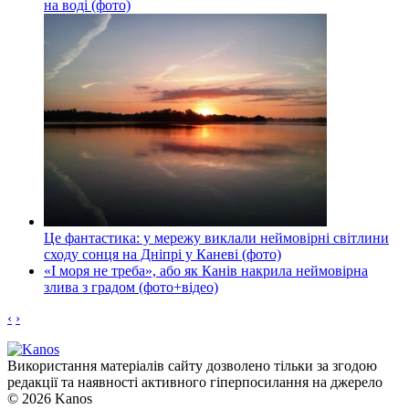
на воді (фото)
Це фантастика: у мережу виклали неймовірні світлини
сходу сонця на Дніпрі у Каневі (фото)
«І моря не треба», або як Канів накрила неймовірна
злива з градом (фото+відео)
‹
›
Використання матеріалів сайту дозволено тільки за згодою
редакції та наявності активного гіперпосилання на джерело
© 2026 Kanos