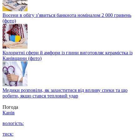
Восени в обігу з’явиться банкнота номіналом 2 000 гривень
(фото)
Колоритні сфери й амфори із глини виготовляє керамістка із
Канівщини (фото)
Медики розповіли, як захиститися від впливу спеки та що
робити, якщо стався тепловий удар
Погода
Канів
вологість:
тиск: