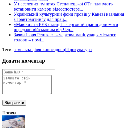
У населених пунктах Степанецької ОТг планують
встановити камери відеоспостере...
Український культурний фонд провів у Каневі навчання
з грантрайтингу для прац...
«Мавіки» та РЕБ-станції – черговий транш допомоги
передали військовим від Чер...
Заяви Ігоря Ренькаса – чергова маніпуляція міського
голови – помі...
Теги:
земельна ділянка
посадовці
Прокуратура
Додати коментар
Погляд