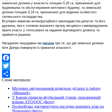
земельної ділянки у власність площею 0,25 га, призначеної для
будівництва та обслуговування житлового будинку, та земельної
ділянки площею 0,18 га, призначеної для ведення особистого
селянського господарства.
Всупереч вимогам антикорупційного законодавства депутат та його
дружина, яка є головою вказаного органу місцевого самоврядування,
брали участь у голосуванні за надання відповідного дозволу та
прийняття рішення.
Нагадаємо нещодавно ми
писали
про те, що дві земельні ділянки
біля Дніпра повернули із приватної власності.
Facebook
Twitter
Схожі матеріали:
Share
Місцевих рятувальників відвідали дітлахи із табору
«Мирний»
У Каневі провели футбольний турнір, присвячений
воїнам АТО/ООС (фото)
Поліцейські документують наслідки ворожих атак по
Черкащині (фото)