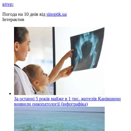
вітер:
Погода на 10 днів від
sinoptik.ua
Інтерактив
За останні 5 років майже в 1 тис. жителів Канівщини
виявили онкопатології (інфографіка)