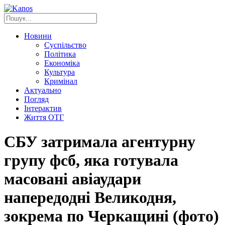
Новини
Суспільство
Політика
Економіка
Культура
Кримінал
Актуально
Погляд
Інтерактив
Життя ОТГ
СБУ затримала агентурну
групу фсб, яка готувала
масовані авіаудари
напередодні Великодня,
зокрема по Черкащині (фото)