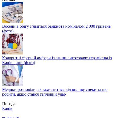
Восени в обігу з’явиться банкнота номіналом 2 000 гривень
(фото)
Колоритні сфери й амфори із глини виготовляє керамістка із
Канівщини (фото)
Медики розповіли, як захиститися від впливу спеки та що
робити, якщо стався тепловий удар
Погода
Канів
вологість: