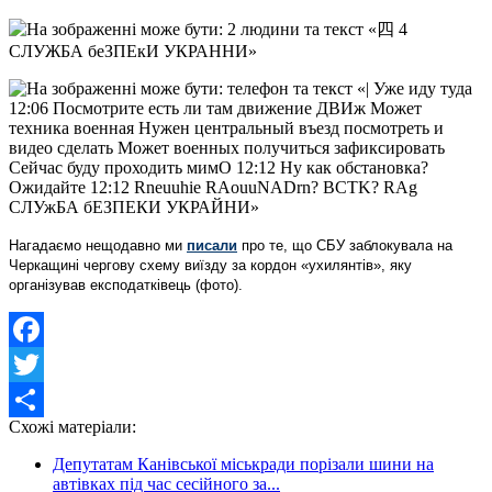
Нагадаємо нещодавно ми
писали
про те, що СБУ заблокувала на
Черкащині чергову схему виїзду за кордон «ухилянтів», яку
організував експодатківець (фото).
Facebook
Twitter
Схожі матеріали:
Share
Депутатам Канівської міськради порізали шини на
автівках під час сесійного за...