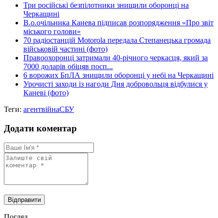
Три російські безпілотники знищили оборонці на
Черкащині
В.о.очільника Канева підписав розпорядження «Про звіт
міського голови»
70 радіостанцій Motorola передала Степанецька громада
військовій частині (фото)
Правоохоронці затримали 40-річного черкасця, який за
7000 доларів обіцяв посп...
6 ворожих БпЛА знищили оборонці у небі на Черкащині
Урочисті заходи із нагоди Дня добровольця відбулися у
Каневі (фото)
Теги:
агент
війна
СБУ
Додати коментар
Погляд