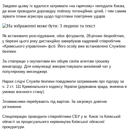
Завдяки цьому їх вдалося затримати «на гарячому» неподалік Києва,
де вони проводили дорозвідку поблизу потенційних цілей, і тим самим
зірвати плани агресора щодо підготовки повітряних ударів.
Як встановило розслідування, обох фігурантів, 28-річних безробітних,
у березні цього року дистанційно завербував кадровий співробітник
«Кримського управління» фсб. Його особу вже встановлено Службою
безпеки.
За співпрацю з окупантами він обіцяв своїм агентам грошову
винагороду. Для комунікації використовували анонімний чат у
популярному месенджері.
Наразі слідчі Служби безпеки повідомили затриманим про підозру за
ч. 2 ст. 111 Кримінального кодексу України (державна зрада, вчинена в
умовах воєнного стану).
Зловмисники перебувають під вартою. Їм загрожує довічне
ув’язнення.
Спецоперацію проводили співробітники СБУ у м. Києві та Київській
області за процесуального керівництва Київської обласної
прокуратури.