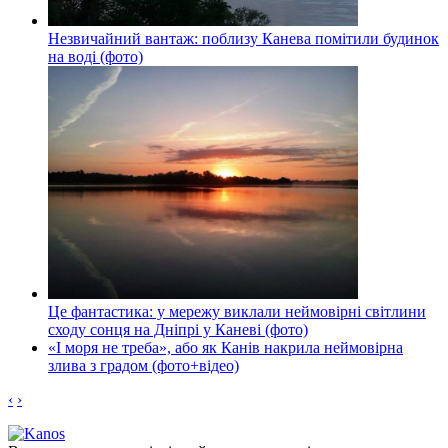
Незвичайний вантаж: поблизу Канева помітили будинок
на воді (фото)
Це фантастика: у мережу виклали неймовірні світлини
сходу сонця на Дніпрі у Каневі (фото)
«І моря не треба», або як Канів накрила неймовірна
злива з градом (фото+відео)
‹
›