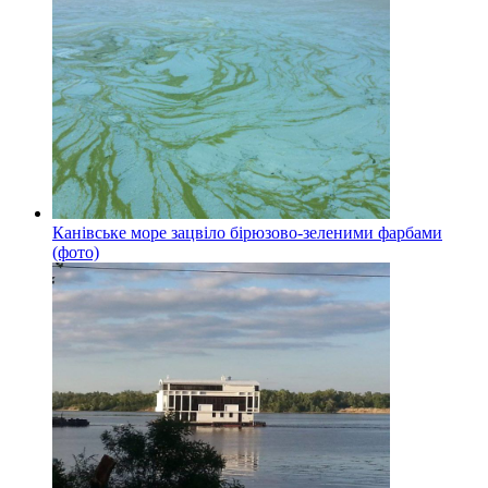
Канівське море зацвіло бірюзово-зеленими фарбами
(фото)