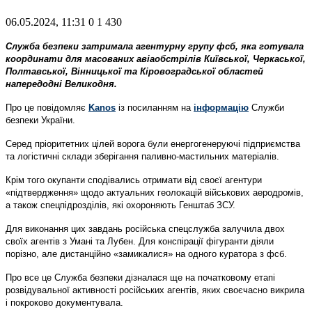
06.05.2024, 11:31
0
1 430
Служба безпеки затримала агентурну групу фсб, яка готувала
координати для масованих авіаобстрілів Київської, Черкаської,
Полтавської, Вінницької та Кіровоградської областей
напередодні Великодня.
Про це повідомляє
Kanos
із посиланням на
інформацію
Служби
безпеки України.
Серед пріоритетних цілей ворога були енергогенеруючі підприємства
та логістичні склади зберігання паливно-мастильних матеріалів.
Крім того окупанти сподівались отримати від своєї агентури
«підтвердження» щодо актуальних геолокацій військових аеродромів,
а також спецпідрозділів, які охороняють Генштаб ЗСУ.
Для виконання цих завдань російська спецслужба залучила двох
своїх агентів з Умані та Лубен. Для конспірації фігуранти діяли
порізно, але дистанційно «замикалися» на одного куратора з фсб.
Про все це Служба безпеки дізналася ще на початковому етапі
розвідувальної активності російських агентів, яких своєчасно викрила
і покроково документувала.