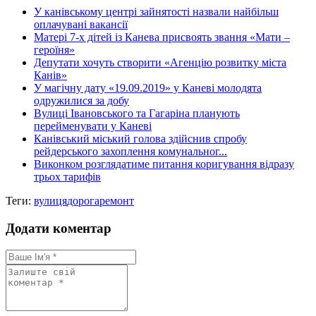
У канівському центрі зайнятості назвали найбільш
оплачувані вакансії
Матері 7-х дітей із Канева присвоять звання «Мати –
героїня»
Депутати хочуть створити «Агенцію розвитку міста
Канів»
У магічну дату «19.09.2019» у Каневі молодята
одружилися за добу
Вулиці Івановського та Гагаріна планують
перейменувати у Каневі
Канівський міський голова здійснив спробу
рейдерського захоплення комунальног...
Виконком розглядатиме питання коригування відразу
трьох тарифів
Теги:
вулиця
дорога
ремонт
Додати коментар