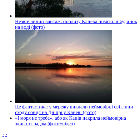
Незвичайний вантаж: поблизу Канева помітили будинок
на воді (фото)
Це фантастика: у мережу виклали неймовірні світлини
сходу сонця на Дніпрі у Каневі (фото)
«І моря не треба», або як Канів накрила неймовірна
злива з градом (фото+відео)
‹
›