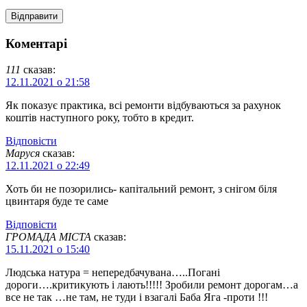
Коментарі
111
сказав:
12.11.2021 о 21:58
Як показує практика, всі ремонти відбуваються за рахунок
коштів наступного року, тобто в кредит.
Відповіcти
Маруся
сказав:
12.11.2021 о 22:49
Хоть би не позорились- капітальний ремонт, з снігом біля
цвинтаря буде те саме
Відповіcти
ГРОМАДА МІСТА
сказав:
15.11.2021 о 15:40
Людська натура = непередбачувана…..Погані
дороги….критикують і лають!!!!! Зробили ремонт дорогам…а
все не так …не там, не туди і взагалі Баба Яга -проти !!!