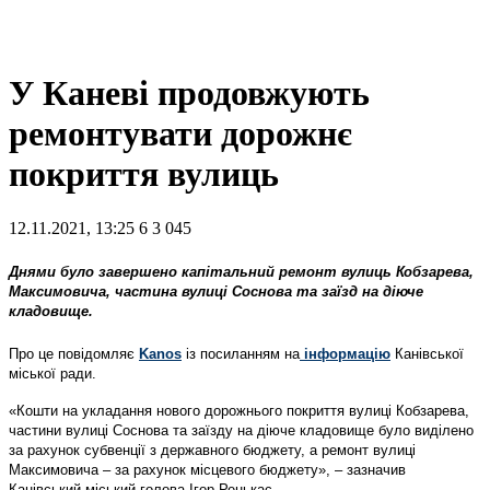
У Каневі продовжують
ремонтувати дорожнє
покриття вулиць
12.11.2021, 13:25
6
3 045
Днями було завершено капітальний ремонт вулиць Кобзарева,
Максимовича, частина вулиці Соснова та заїзд на діюче
кладовище.
Про це повідомляє
Kanos
із посиланням на
інформацію
Канівської
міської ради.
«Кошти на укладання нового дорожнього покриття вулиці Кобзарева,
частини вулиці Соснова та заїзду на діюче кладовище було виділено
за рахунок субвенції з державного бюджету, а ремонт вулиці
Максимовича – за рахунок місцевого бюджету», – зазначив
Канівський міський голова Ігор Ренькас.