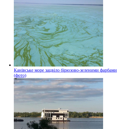
Канівське море зацвіло бірюзово-зеленими фарбами
(фото)