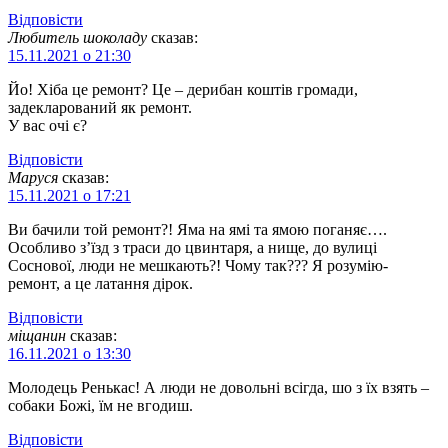
Відповіcти
Любитель шоколаду
сказав:
15.11.2021 о 21:30
Йо! Хіба це ремонт? Це – дерибан коштів громади,
задекларований як ремонт.
У вас очі є?
Відповіcти
Маруся
сказав:
15.11.2021 о 17:21
Ви бачили той ремонт?! Яма на ямі та ямою поганяє….
Особливо з’їзд з траси до цвинтаря, а нище, до вулиці
Соснової, люди не мешкають?! Чому так??? Я розумію-
ремонт, а це латання дірок.
Відповіcти
міщанин
сказав:
16.11.2021 о 13:30
Молодець Ренькас! А люди не довольні всігда, шо з їх взять –
собаки Божі, їм не вгодиш.
Відповіcти