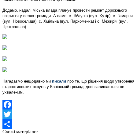
Додамо, надалі міська влада планує провести ремонт дорожнього
покриття у селах громади. А саме: с. Яблунів (вул. Хутір), с. Гамарня
(вул. Новоселиця), с. Хмільна (вул. Пархоменка) і с. Межиріч (вул.
Центральна).
Нагадаємо нещодавно ми
писали
про те, що рішення щодо утворення
старостинських округів у Канівській громаді досі залишається не
ухваленим.
Facebook
Twitter
Схожі матеріали:
Share