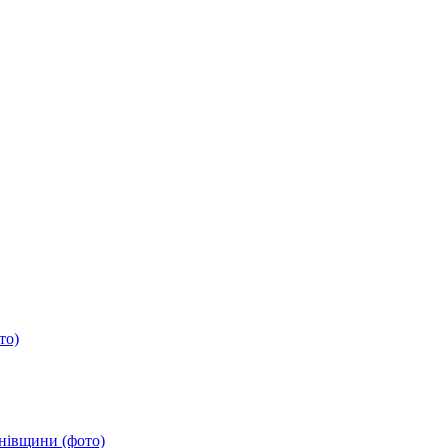
то)
анівщини (фото)