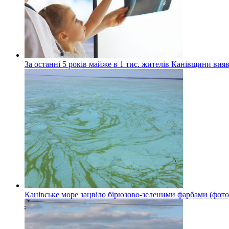
За останні 5 років майже в 1 тис. жителів Канівщини вияв
Канівське море зацвіло бірюзово-зеленими фарбами (фото