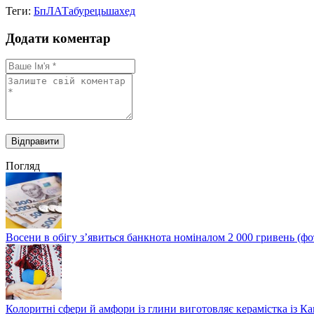
Теги:
БпЛА
Табурець
шахед
Додати коментар
Погляд
Восени в обігу з’явиться банкнота номіналом 2 000 гривень (фо
Колоритні сфери й амфори із глини виготовляє керамістка із К