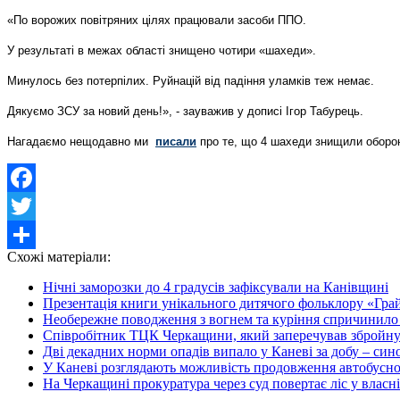
«По ворожих повітряних цілях працювали засоби ППО.
У результаті в межах області знищено чотири «шахеди».
Минулось без потерпілих. Руйнацій від падіння уламків теж немає.
Дякуємо ЗСУ за новий день!», - зауважив у дописі Ігор Табурець.
Нагадаємо нещодавно ми
писали
про те, що 4 шахеди знищили оборон
Facebook
Twitter
Схожі матеріали:
Share
Нічні заморозки до 4 градусів зафіксували на Канівщині
Презентація книги унікального дитячого фольклору «Грайл
Необережне поводження з вогнем та куріння спричинило 
Співробітник ТЦК Черкащини, який заперечував збройну а
Дві декадних норми опадів випало у Каневі за добу – сино
У Каневі розглядають можливість продовження автобусног
На Черкащині прокуратура через суд повертає ліс у власн