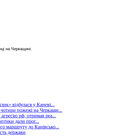
ці на Черкащині.
ик» відбулася у Каневі...
чотири пожежі на Черкащи...
гресію рф, отримав реа...
птики дали прог...
о маршруту до Канівсько...
ість держави