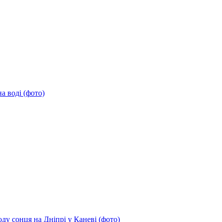
а воді (фото)
ду сонця на Дніпрі у Каневі (фото)