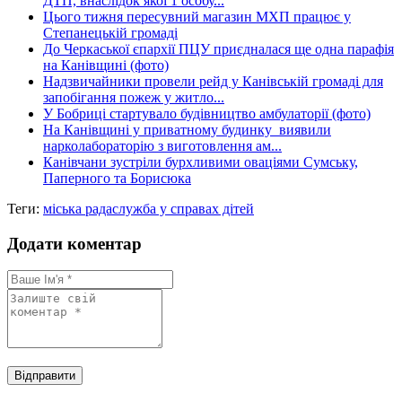
ДТП, внаслідок якої 1 особу...
Цього тижня пересувний магазин МХП працює у
Степанецькій громаді
До Черкаської єпархії ПЦУ приєдналася ще одна парафія
на Канівщині (фото)
Надзвичайники провели рейд у Канівській громаді для
запобігання пожеж у житло...
У Бобриці стартувало будівництво амбулаторії (фото)
На Канівщині у приватному будинку виявили
нарколабораторію з виготовлення ам...
Канівчани зустріли бурхливими оваціями Сумську,
Паперного та Борисюка
Теги:
міська рада
служба у справах дітей
Додати коментар