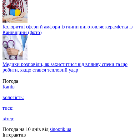
Колоритні сфери й амфори із глини виготовляє керамістка із
Канівщини (фото)
Медики розповіли, як захиститися від впливу спеки та що
робити, якщо стався тепловий удар
Погода
Канів
вологість:
тиск:
вітер:
Погода на 10 днів від
sinoptik.ua
Інтерактив