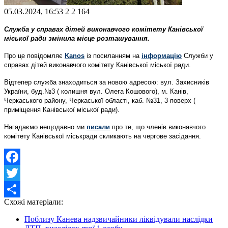
05.03.2024, 16:53
2
2 164
Служба у справах дітей виконавчого комітету Канівської
міської ради змінила місце розташування.
Про це повідомляє
Kanos
із посиланням на
інформацію
Служби у
справах дітей виконавчого комітету Канівської міської ради.
Відтепер служба знаходиться за новою адресою: вул. Захисників
України, буд.№3 ( колишня вул. Олега Кошового), м. Канів,
Черкаського району, Черкаської області, каб. №31, 3 поверх (
приміщення Канівської міської ради).
Нагадаємо нещодавно ми
писали
про те, що членів виконавчого
комітету Канівської міськради скликають на чергове засідання.
Facebook
Twitter
Схожі матеріали:
Share
Поблизу Канева надзвичайники ліквідували наслідки