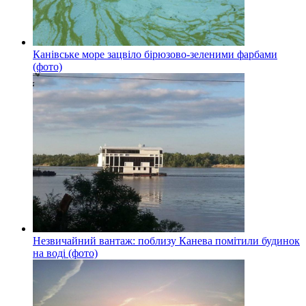
Канівське море зацвіло бірюзово-зеленими фарбами
(фото)
Незвичайний вантаж: поблизу Канева помітили будинок
на воді (фото)