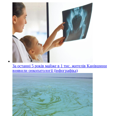
За останні 5 років майже в 1 тис. жителів Канівщини
виявили онкопатології (інфографіка)