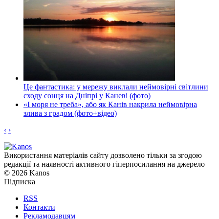
Це фантастика: у мережу виклали неймовірні світлини
сходу сонця на Дніпрі у Каневі (фото)
«І моря не треба», або як Канів накрила неймовірна
злива з градом (фото+відео)
‹
›
Використання матеріалів сайту дозволено тільки за згодою
редакції та наявності активного гіперпосилання на джерело
© 2026 Kanos
Підписка
RSS
Контакти
Рекламодавцям