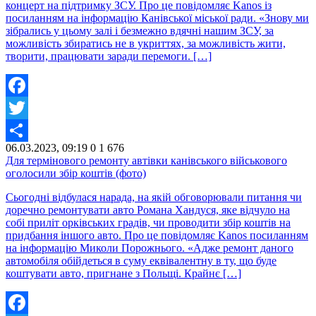
концерт на підтримку ЗСУ. Про це повідомляє Kanos із
посиланням на інформацію Канівської міської ради. «Знову ми
зібрались у цьому залі і безмежно вдячні нашим ЗСУ, за
можливість збиратись не в укриттях, за можливість жити,
творити, працювати заради перемоги. […]
Facebook
Twitter
06.03.2023, 09:19
0
1 676
Share
Для термінового ремонту автівки канівського військового
оголосили збір коштів (фото)
Сьогодні відбулася нарада, на якій обговорювали питання чи
доречно ремонтувати авто Романа Хандуся, яке відчуло на
собі приліт орківських градів, чи проводити збір коштів на
придбання іншого авто. Про це повідомляє Kanos посиланням
на інформацію Миколи Порожнього. «Адже ремонт даного
автомобіля обійдеться в суму еквівалентну в ту, що буде
коштувати авто, пригнане з Польщі. Крайнє […]