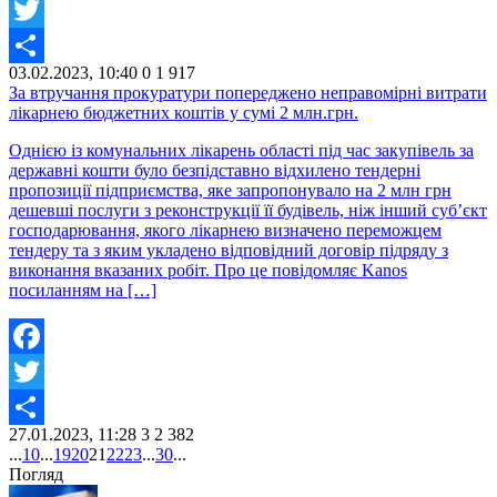
Facebook
Twitter
03.02.2023, 10:40
0
1 917
Share
За втручання прокуратури попереджено неправомірні витрати
лікарнею бюджетних коштів у сумі 2 млн.грн.
Однією із комунальних лікарень області під час закупівель за
державні кошти було безпідставно відхилено тендерні
пропозиції підприємства, яке запропонувало на 2 млн грн
дешевші послуги з реконструкції її будівель, ніж інший суб’єкт
господарювання, якого лікарнею визначено переможцем
тендеру та з яким укладено відповідний договір підряду з
виконання вказаних робіт. Про це повідомляє Kanos
посиланням на […]
Facebook
Twitter
27.01.2023, 11:28
3
2 382
Share
...
10
...
19
20
21
22
23
...
30
...
Погляд