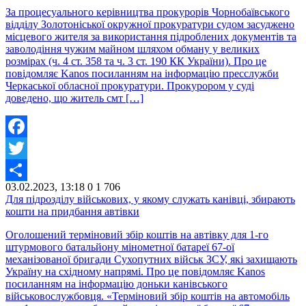
За процесуального керівництва прокурорів Чорнобаївського
відділу Золотоніської окружної прокуратури судом засуджено
місцевого жителя за використання підроблених документів та
заволодіння чужим майном шляхом обману у великих
розмірах (ч. 4 ст. 358 та ч. 3 ст. 190 КК України). Про це
повідомляє Kanos посиланням на інформацію пресслужби
Черкаської обласної прокуратури. Прокурором у суді
доведено, що житель смт […]
Facebook
Twitter
03.02.2023, 13:18
0
1 706
Share
Для підрозділу військових, у якому служать канівці, збирають
кошти на придбання автівки
Оголошений терміновий збір коштів на автівку для 1-го
штурмового батальйону мінометної батареї 67-ої
механізованої бригади Сухопутних військ ЗСУ, які захищають
Україну на східному напрямі. Про це повідомляє Kanos
посиланням на інформацію доньки канівського
військовослужбовця. «Терміновий збір коштів на автомобіль