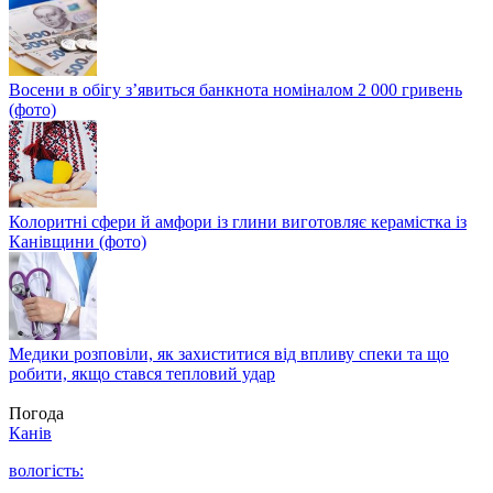
Восени в обігу з’явиться банкнота номіналом 2 000 гривень
(фото)
Колоритні сфери й амфори із глини виготовляє керамістка із
Канівщини (фото)
Медики розповіли, як захиститися від впливу спеки та що
робити, якщо стався тепловий удар
Погода
Канів
вологість: