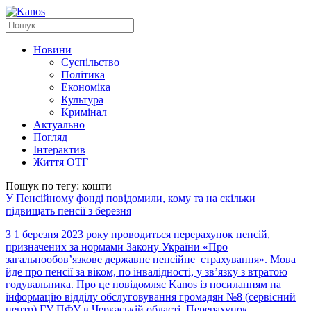
Новини
Суспільство
Політика
Економіка
Культура
Кримінал
Актуально
Погляд
Інтерактив
Життя ОТГ
Пошук по тегу: кошти
У Пенсійному фонді повідомили, кому та на скільки
підвищать пенсії з березня
З 1 березня 2023 року проводиться перерахунок пенсій,
призначених за нормами Закону України «Про
загальнообов’язкове державне пенсійне страхування». Мова
йде про пенсії за віком, по інвалідності, у зв’язку з втратою
годувальника. Про це повідомляє Kanos із посиланням на
інформацію відділу обслуговування громадян №8 (сервісний
центр) ГУ ПФУ в Черкаській області. Перерахунок