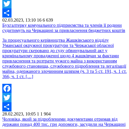
Facebook
Twitter
02.03.2023, 13:10
16
6 639
Share
Бухгалтерку комунального підприємства та членів її родини
судитимуть на Черкащині за привласнення бюджетних коштів
За процесуального керівництва Жашківського відділу
Уманської окружної прокуратури та Черкаської обласної
прокуратури скеровано до суду обвинувальний акт у
кримінальному провадженні щодо 4 жашківчан за фактами
привласнення та розтрати чужого майна з використанням
службового становища, службового підроблення та легалізації
майна, одержаного злочинним шляхом (ч. 3 та 5 ст. 191, ч. 1 ст.
366, ч. 1 ст. […]
Facebook
Twitter
28.02.2023, 10:05
1
1 904
Share
Чоловіка, який за підробленими документами отримав від
держави понад 400 тис. грн допомоги, засудили на Черкащині