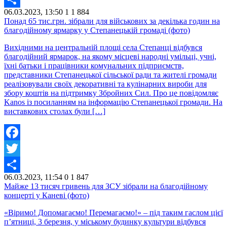
06.03.2023, 13:50
1
1 884
Share
Понад 65 тис.грн. зібрали для військових за декілька годин на
благодійному ярмарку у Степанецькій громаді (фото)
Вихідними на центральній площі села Степанці відбувся
благодійний ярмарок, на якому місцеві народні умільці, учні,
їхні батьки і працівники комунальних підприємств,
представники Степанецької сільської ради та жителі громади
реалізовували своїх декоративні та кулінарних вироби для
збору коштів на підтримку Збройних Сил. Про це повідомляє
Kanos із посиланням на інформацію Степанецької громади. На
виставкових столах були […]
Facebook
Twitter
06.03.2023, 11:54
0
1 847
Share
Майже 13 тисяч гривень для ЗСУ зібрали на благодійному
концерті у Каневі (фото)
«Віримо! Допомагаємо! Перемагаємо!» – під таким гаслом цієї
п’ятниці, 3 березня, у міському будинку культури відбувся