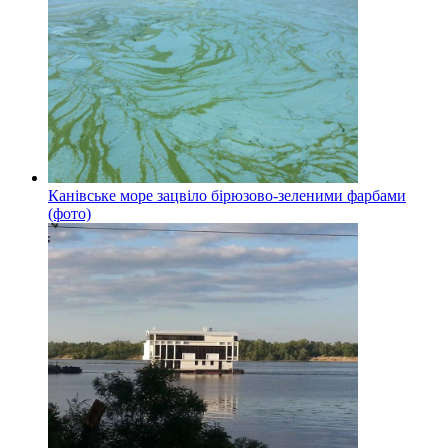
Канівське море зацвіло бірюзово-зеленими фарбами
(фото)