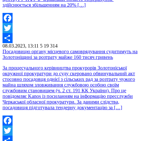
здійснюється збільшенням на 20% […]
Facebook
Twitter
08.03.2023, 13:11
5
19 314
Share
Посадовицю органу місцевого самоврядування судитимуть на
Золотоніщині за розтрату майже 160 тисяч гривень
За процесуального керівництва прокурорів Золотоніської
окружної прокуратури до суду скеровано обвинувальний акт
стосовно посадовця однієї з сільських рад за розтрату чужого
майна шляхом зловживання службовою особою своїм
службовим становищем (ч. 2 ст. 191 КК України). Про це
повідомляє Kanos із посиланням на інформацію пресслужби
Черкаської обласної прокуратури. За даними слідства,
посадовиця підготувала тендерну документацію за […]
Facebook
Twitter