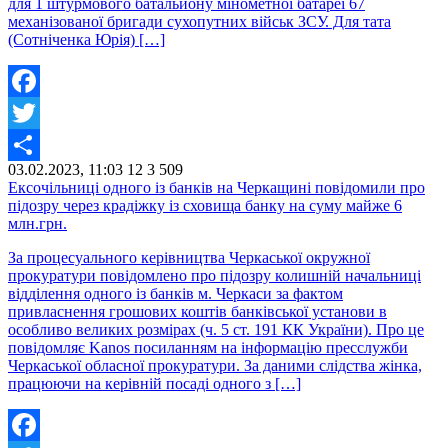
для 1 штурмового батальйону мінометної батареї 67
механізованої бригади сухопутних військ ЗСУ. Для тата
(Сотніченка Юрія) […]
Facebook
Twitter
03.02.2023, 11:03
12
3 509
Share
Ексочільниці одного із банків на Черкащині повідомили про
підозру через крадіжку із сховища банку на суму майже 6
млн.грн.
За процесуального керівництва Черкаської окружної
прокуратури повідомлено про підозру колишній начальниці
відділення одного із банків м. Черкаси за фактом
привласнення грошових коштів банківської установи в
особливо великих розмірах (ч. 5 ст. 191 КК України). Про це
повідомляє Kanos посиланням на інформацію пресслужби
Черкаської обласної прокуратури. За даними слідства жінка,
працюючи на керівній посаді одного з […]