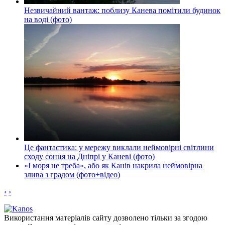
Незвичайний вантаж: поблизу Канева помітили будинок
на воді (фото)
Це фантастика: у мережу виклали неймовірні світлини
сходу сонця на Дніпрі у Каневі (фото)
«І моря не треба», або як Канів накрила неймовірна
злива з градом (фото+відео)
‹
›
Використання матеріалів сайту дозволено тільки за згодою