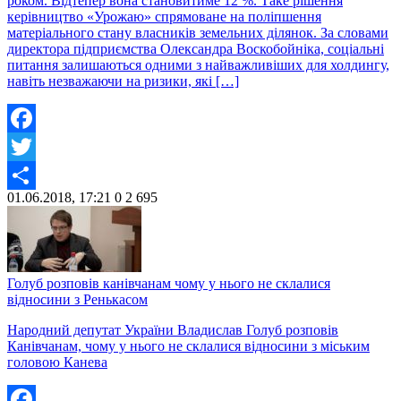
роком. Відтепер вона становитиме 12 %. Таке рішення
керівництво «Урожаю» спрямоване на поліпшення
матеріального стану власників земельних ділянок. За словами
директора підприємства Олександра Воскобойніка, соціальні
питання залишаються одними з найважливіших для холдингу,
навіть незважаючи на ризики, які […]
Facebook
Twitter
01.06.2018, 17:21
0
2 695
Share
Голуб розповів канівчанам чому у нього не склалися
відносини з Ренькасом
Народний депутат України Владислав Голуб розповів
Канівчанам, чому у нього не склалися відносини з міським
головою Канева