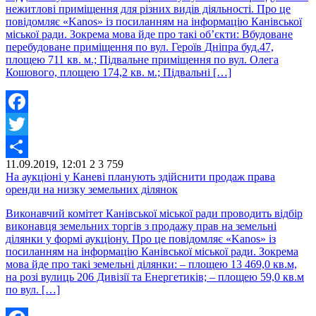
нежитлові приміщення для різних видів діяльності. Про це
повідомляє «Kanos» із посиланням на інформацію Канівської
міської ради. Зокрема мова йде про такі об’єкти: Вбудоване
перебудоване приміщення по вул. Героїв Дніпра буд.47,
площею 711 кв. м.; Підвальне приміщення по вул. Олега
Кошового, площею 174,2 кв. м.; Підвальні […]
Facebook
Twitter
11.09.2019, 12:01
2
3 759
Share
На аукціоні у Каневі планують здійснити продаж права
оренди на низку земельних ділянок
Виконавчий комітет Канівської міської ради проводить відбір
виконавця земельних торгів з продажу прав на земельні
ділянки у формі аукціону. Про це повідомляє «Kanos» із
посиланням на інформацію Канівської міської ради. Зокрема
мова йде про такі земельні ділянки: – площею 13 469,0 кв.м,
на розі вулиць 206 Дивізії та Енергетиків; – площею 59,0 кв.м
по вул. […]