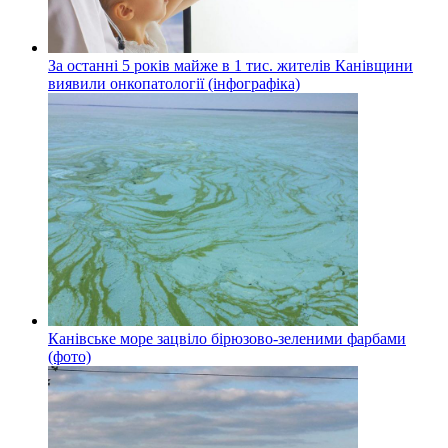
За останні 5 років майже в 1 тис. жителів Канівщини
виявили онкопатології (інфографіка)
Канівське море зацвіло бірюзово-зеленими фарбами
(фото)