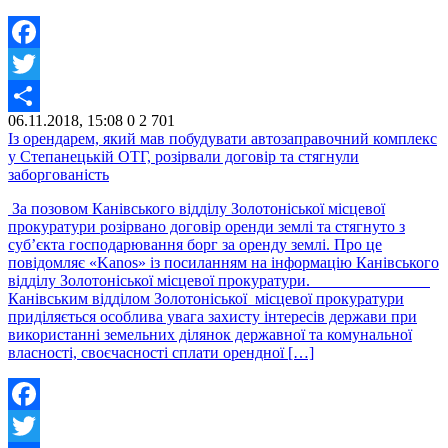
Facebook
Twitter
06.11.2018, 15:08
0
2 701
Share
Із орендарем, який мав побудувати автозаправочний комплекс
у Степанецькій ОТГ, розірвали договір та стягнули
заборгованість
За позовом Канівського відділу Золотоніської місцевої
прокуратури розірвано договір оренди землі та стягнуто з
суб’єкта господарювання борг за оренду землі. Про це
повідомляє «Kanos» із посиланням на інформацію Канівського
відділу Золотоніської місцевої прокуратури.
Канівським відділом Золотоніської місцевої прокуратури
приділяється особлива увага захисту інтересів держави при
використанні земельних ділянок державної та комунальної
власності, своєчасності сплати орендної […]
Facebook