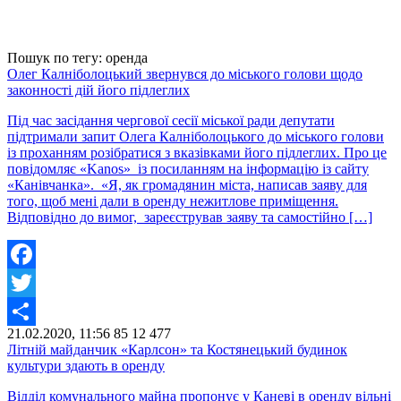
Пошук по тегу: оренда
Олег Калніболоцький звернувся до міського голови щодо
законності дій його підлеглих
Під час засідання чергової сесії міської ради депутати
підтримали запит Олега Калніболоцького до міського голови
із проханням розібратися з вказівками його підлеглих. Про це
повідомляє «Kanos» із посиланням на інформацію із сайту
«Канівчанка». «Я, як громадянин міста, написав заяву для
того, щоб мені дали в оренду нежитлове приміщення.
Відповідно до вимог, зареєстрував заяву та самостійно […]
Facebook
Twitter
21.02.2020, 11:56
85
12 477
Share
Літній майданчик «Карлсон» та Костянецький будинок
культури здають в оренду
Відділ комунального майна пропонує у Каневі в оренду вільні