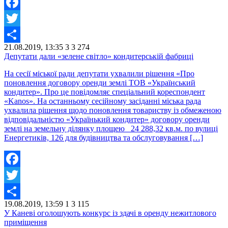
Facebook
Twitter
21.08.2019, 13:35
3
3 274
Share
Депутати дали «зелене світло» кондитерській фабриці
На сесії міської ради депутати ухвалили рішення «Про
поновлення договору оренди землі ТОВ «Український
кондитер». Про це повідомляє спеціальний кореспондент
«Kanos». На останньому сесійному засіданні міська рада
ухвалила рішення щодо поновлення товариству із обмеженою
відповідальністю «Українький кондитер» договору оренди
землі на земельну ділянку площею 24 288,32 кв.м. по вулиці
Енергетиків, 126 для будівництва та обслуговування […]
Facebook
Twitter
19.08.2019, 13:59
1
3 115
Share
У Каневі оголошують конкурс із здачі в оренду нежитлового
приміщення