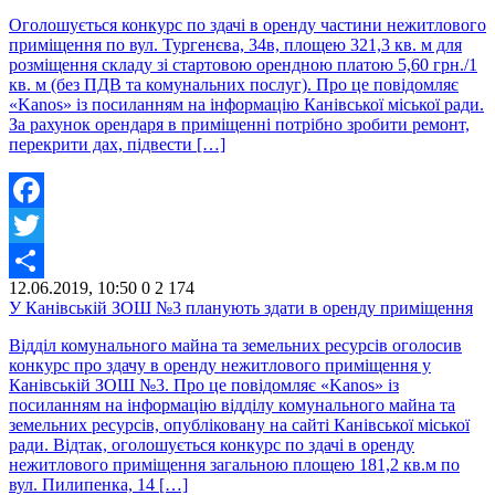
Оголошується конкурс по здачі в оренду частини нежитлового
приміщення по вул. Тургенєва, 34в, площею 321,3 кв. м для
розміщення складу зі стартовою орендною платою 5,60 грн./1
кв. м (без ПДВ та комунальних послуг). Про це повідомляє
«Kanos» із посиланням на інформацію Канівської міської ради.
За рахунок орендаря в приміщенні потрібно зробити ремонт,
перекрити дах, підвести […]
Facebook
Twitter
12.06.2019, 10:50
0
2 174
Share
У Канівській ЗОШ №3 планують здати в оренду приміщення
Відділ комунального майна та земельних ресурсів оголосив
конкурс про здачу в оренду нежитлового приміщення у
Канівській ЗОШ №3. Про це повідомляє «Kanos» із
посиланням на інформацію відділу комунального майна та
земельних ресурсів, опубліковану на сайті Канівської міської
ради. Відтак, оголошується конкурс по здачі в оренду
нежитлового приміщення загальною площею 181,2 кв.м по
вул. Пилипенка, 14 […]