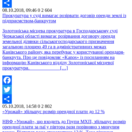
Twitter
08.10.2018, 09:46
0
2 604
Share
Прокуратура у суді вимагає розірвати договір оренди землі із
підприємством-банкрутом
Золотоніська місцева прокуратура в Господарському суді
Черкаської області вимагає розірвання договору оренди
земельної ділянки сільськогосподарського призначення
загальною площею 49 га в адміністративних межах
Канівського району, яка перебуває у користуванні орендаря-
банкрута. Про це повідомляє «Kanos» із посиланням на
інформацію Канівського відділу Золотоніської місцевої
прокуратури. […]
Facebook
Twitter
05.10.2018, 14:58
0
2 802
Share
«Урожай» збільшує розмір орендної плати до 12 %
НВФ «Урожай», що входить до Групи МХП, збільшує розмір
орендної плати за паї у півтора рази порівняно з минулим