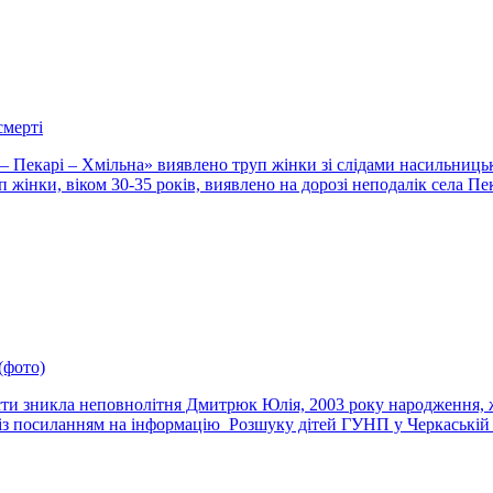
смерті
– Пекарі – Хмільна» виявлено труп жінки зі слідами насильницьк
нки, віком 30-35 років, виявлено на дорозі неподалік села Пекар
(фото)
и зникла неповнолітня Дмитрюк Юлія, 2003 року народження, жит
з посиланням на інформацію Розшуку дітей ГУНП у Черкаській обл