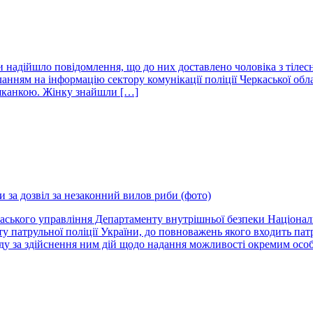
оги надійшло повідомлення, що до них доставлено чоловіка з ті
анням на інформацію сектору комунікації поліції Черкаської обл
ешканкою. Жінку знайшли […]
 за дозвіл за незаконний вилов риби (фото)
аського управління Департаменту внутрішньої безпеки Національн
нту патрульної поліції України, до повноважень якого входить 
ду за здійснення ним дій щодо надання можливості окремим осо