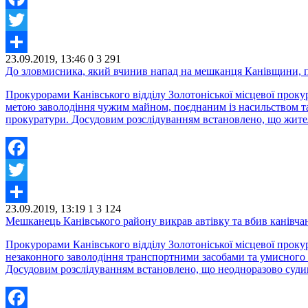
Facebook
Twitter
23.09.2019, 13:46
0
3 291
Share
До зловмисника, який вчинив напад на мешканця Канівщини, 
Прокурорами Канівського відділу Золотоніської місцевої прок
метою заволодіння чужим майном, поєднаним із насильством та
прокуратури. Досудовим розслідуванням встановлено, що жител
Facebook
Twitter
23.09.2019, 13:19
1
3 124
Share
Мешканець Канівського району викрав автівку та вбив канівча
Прокурорами Канівського відділу Золотоніської місцевої прок
незаконного заволодіння транспортними засобами та умисного в
Досудовим розслідуванням встановлено, що неодноразово суди