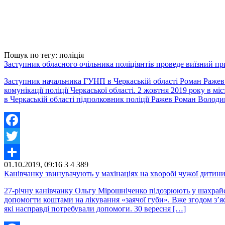
Пошук по тегу: поліція
Заступник обласного очільника поліціянтів проведе виїзний пр
Заступник начальника ГУНП в Черкаській області Роман Ражев 
комунікації поліції Черкаської області. 2 жовтня 2019 року в м
в Черкаській області підполковник поліції Ражев Роман Волод
Facebook
Twitter
01.10.2019, 09:16
3
4 389
Share
Канівчанку звинувачують у махінаціях на хворобі чужої дитин
27-річну канівчанку Ольгу Мірошніченко підозрюють у шахрайс
допомогти коштами на лікування «заячої губи». Вже згодом з’яс
які насправді потребували допомоги. 30 вересня […]