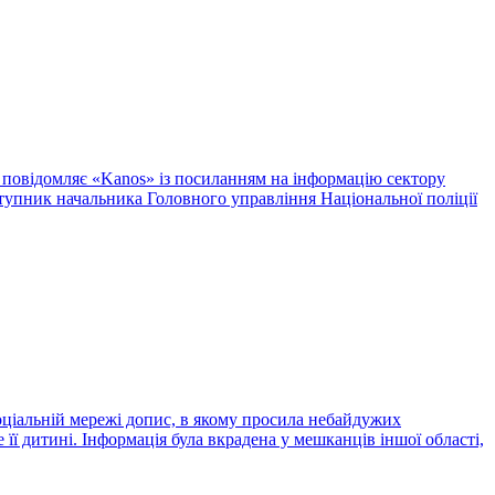
 повідомляє «Kanos» із посиланням на інформацію сектору
аступник начальника Головного управління Національної поліції
оціальній мережі допис, в якому просила небайдужих
її дитині. Інформація була вкрадена у мешканців іншої області,