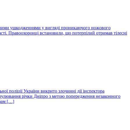
лесними ушкодженнями у вигляді проникаючого ножового
асті. Правоохоронці встановили, що потерпілий отримав тілесні
ої поліції України викрито злочинні дії інспектора
патрулювання річки Дніпро з метою попередження незаконного
бам […]