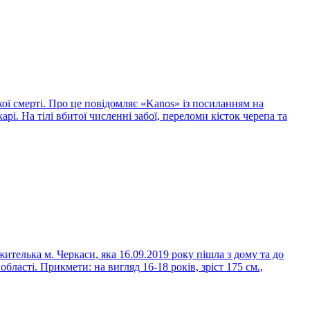
ої смерті. Про це повідомляє «Kanos» із посиланням на
і. На тілі вбитої численні забої, переломи кісток черепа та
елька м. Черкаси, яка 16.09.2019 року пішла з дому та до
асті. Прикмети: на вигляд 16-18 років, зріст 175 см.,