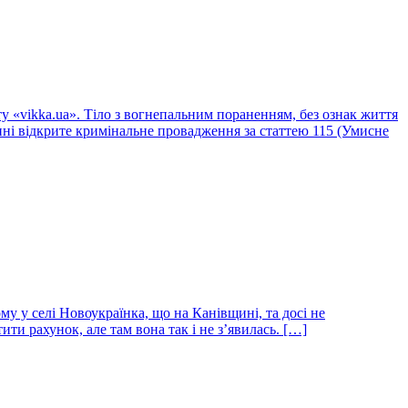
ту «vikka.ua». Тіло з вогнепальним пораненням, без ознак життя
Нині відкрите кримінальне провадження за статтею 115 (Умисне
му у селі Новоукраїнка, що на Канівщині, та досі не
ти рахунок, але там вона так і не з’явилась. […]