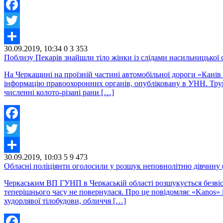
Facebook
Twitter
30.09.2019, 10:34
0
3 353
Share
Поблизу Пекарів знайшли тіло жінки із слідами насильницької 
На Черкащині на проїзній частині автомобільної дороги «Канів 
інформацію правоохоронних органів, опубліковану в УНН. Труп жі
численні колото-різані рани […]
Facebook
Twitter
30.09.2019, 10:03
5
9 473
Share
Обласні поліціянти оголосили у розшук неповнолітню дівчину 
Черкаським ВП ГУНП в Черкаській області розшукується безвіст
теперішнього часу не повернулася. Про це повідомляє «Kanos» і
худорлявої тілобудови, обличчя […]