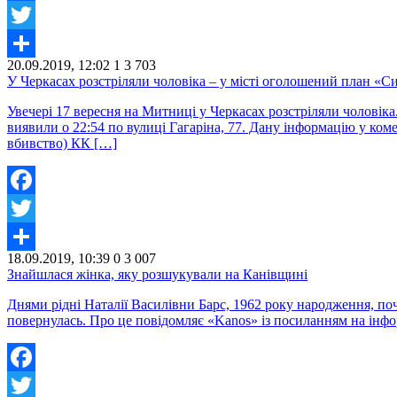
Facebook
Twitter
20.09.2019, 12:02
1
3 703
Share
У Черкасах розстріляли чоловіка – у місті оголошений план «С
Увечері 17 вересня на Митниці у Черкасах розстріляли чоловіка
виявили о 22:54 по вулиці Гагаріна, 77. Дану інформацію у ко
вбивство) КК […]
Facebook
Twitter
18.09.2019, 10:39
0
3 007
Share
Знайшлася жінка, яку розшукували на Канівщині
Днями рідні Наталії Василівни Барс, 1962 року народження, поч
повернулась. Про це повідомляє «Kanos» із посиланням на інфор
Facebook