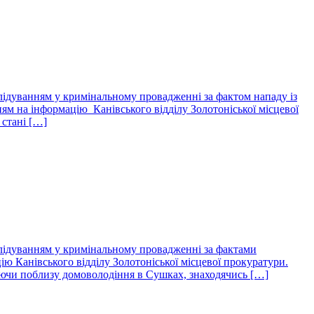
лідуванням у кримінальному провадженні за фактом нападу із
м на інформацію Канівського відділу Золотоніської місцевої
 стані […]
слідуванням у кримінальному провадженні за фактами
ю Канівського відділу Золотоніської місцевої прокуратури.
аючи поблизу домоволодіння в Сушках, знаходячись […]