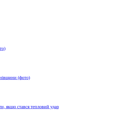
то)
анівщини (фото)
ти, якщо стався тепловий удар