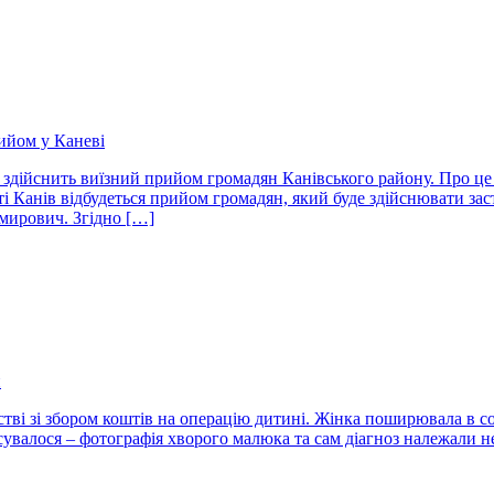
ийом у Каневі
здійснить виїзний прийом громадян Канівського району. Про це
істі Канів відбудеться прийом громадян, який буде здійснювати з
имирович. Згідно […]
и
тві зі збором коштів на операцію дитині. Жінка поширювала в с
увалося – фотографія хворого малюка та сам діагноз належали не 