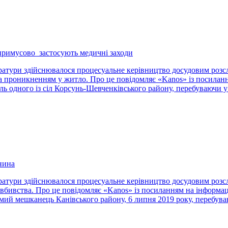
примусово застосують медичні заходи
уратури здійснювалося процесуальне керівництво досудовим розс
 проникненням у житло. Про це повідомляє «Kanos» із посилання
ь одного із сіл Корсунь-Шевченківського району, перебуваючи у
нина
уратури здійснювалося процесуальне керівництво досудовим роз
бивства. Про це повідомляє «Kanos» із посиланням на інформаці
мий мешканець Канівського району, 6 липня 2019 року, перебув