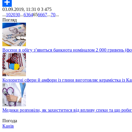
Twitter
03.09.2019, 11:31
0
3 475
Share
...
10
20
30
...
63
64
65
66
67
...
70
...
Погляд
Восени в обігу з’явиться банкнота номіналом 2 000 гривень (фо
Колоритні сфери й амфори із глини виготовляє керамістка із К
Медики розповіли, як захиститися від впливу спеки та що роби
Погода
Канів