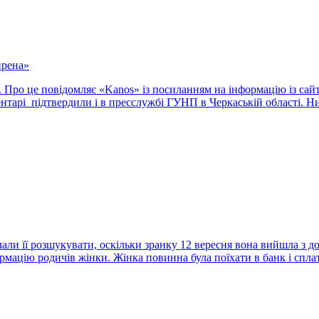
ирена»
. Про це повідомляє «Kanos» із посиланням на інформацію із сай
ментарі підтвердили і в пресслужбі ГУНП в Черкаській області. 
али її розшукувати, оскільки зранку 12 вересня вона вийшла з до
мацію родичів жінки. Жінка повинна була поїхати в банк і сплати