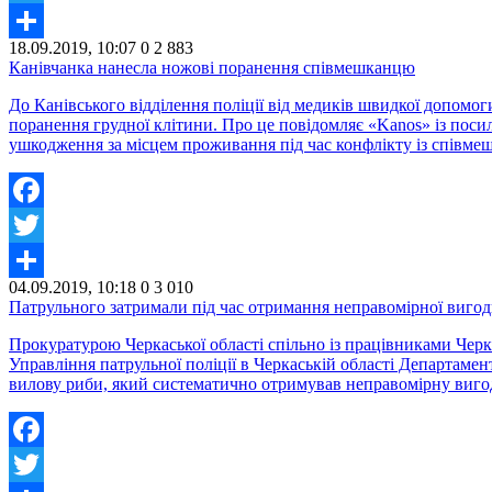
Twitter
18.09.2019, 10:07
0
2 883
Share
Канівчанка нанесла ножові поранення співмешканцю
До Канівського відділення поліції від медиків швидкої допом
поранення грудної клітини. Про це повідомляє «Kanos» із посил
ушкодження за місцем проживання під час конфлікту із співм
Facebook
Twitter
04.09.2019, 10:18
0
3 010
Share
Патрульного затримали під час отримання неправомірної вигоди
Прокуратурою Черкаської області спільно із працівниками Черк
Управління патрульної поліції в Черкаській області Департаме
вилову риби, який систематично отримував неправомірну виго
Facebook