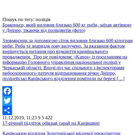
Пошук по тегу: поліція
Браконьєр, який виловив близько 600 кг риби, заїхав автівкою
у Дніпро, тікаючи від поліціянтів (фото)
Зловмисник за допомогою сіток виловив близько 600 кілограм
риби. Риба та знаряддя лову вилучено. За вказаним фактом
вирішується питання про відкриття кримінального
провадження. Про це повідомляє «Kanos» із посиланням на
інформацію Головного управління національної поліції у
Черкаській області. Вночі під час спільного з інспекторами
рибоохоронного патруля відпрацювання річки Дніпро,
поліцейські Канівського відділення помітили на березі […]
Facebook
Twitter
11.12.2019, 11:23
9
5 422
Share
17-річний підліток обікрав сарай на Канівщині
Канівським відділом Золотоніської місцевої прокуратури