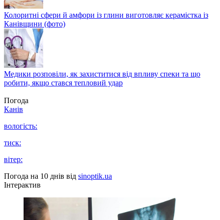
Колоритні сфери й амфори із глини виготовляє керамістка із
Канівщини (фото)
Медики розповіли, як захиститися від впливу спеки та що
робити, якщо стався тепловий удар
Погода
Канів
вологість:
тиск:
вітер:
Погода на 10 днів від
sinoptik.ua
Інтерактив