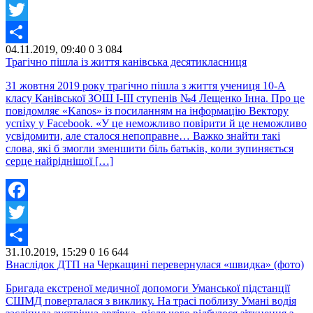
Facebook
Twitter
04.11.2019, 09:40
0
3 084
Share
Трагічно пішла із життя канівська десятикласниця
31 жовтня 2019 року трагічно пішла з життя учениця 10-А
класу Канівської ЗОШ І-ІІІ ступенів №4 Лещенко Інна. Про це
повідомляє «Kanos» із посиланням на інформацію Вектору
успіху у Facebook. «У це неможливо повірити й це неможливо
усвідомити, але сталося непоправне… Важко знайти такі
слова, які б змогли зменшити біль батьків, коли зупиняється
серце найріднішої […]
Facebook
Twitter
31.10.2019, 15:29
0
16 644
Share
Внаслідок ДТП на Черкащині перевернулася «швидка» (фото)
Бригада екстреної медичної допомоги Уманської підстанції
СШМД поверталася з виклику. На трасі поблизу Умані водія