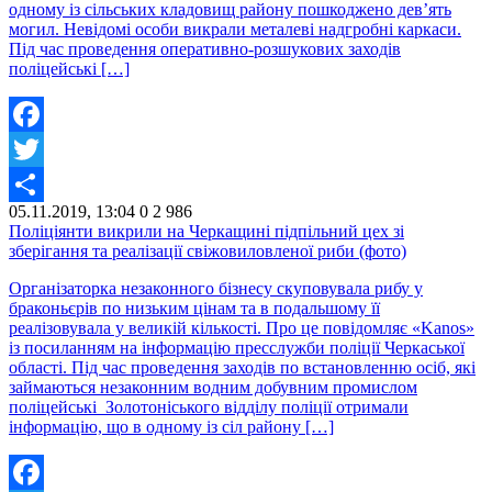
одному із сільських кладовищ району пошкоджено дев’ять
могил. Невідомі особи викрали металеві надгробні каркаси.
Під час проведення оперативно-розшукових заходів
поліцейські […]
Facebook
Twitter
05.11.2019, 13:04
0
2 986
Share
Поліціянти викрили на Черкащині підпільний цех зі
зберігання та реалізації свіжовиловленої риби (фото)
Організаторка незаконного бізнесу скуповувала рибу у
браконьєрів по низьким цінам та в подальшому її
реалізовувала у великій кількості. Про це повідомляє «Kanos»
із посиланням на інформацію пресслужби поліції Черкаської
області. Під час проведення заходів по встановленню осіб, які
займаються незаконним водним добувним промислом
поліцейські Золотоніського відділу поліції отримали
інформацію, що в одному із сіл району […]