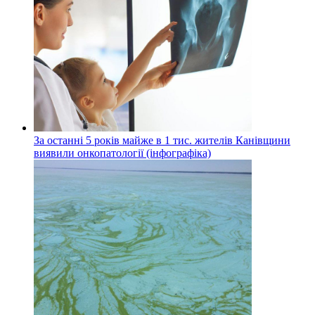
За останні 5 років майже в 1 тис. жителів Канівщини
виявили онкопатології (інфографіка)