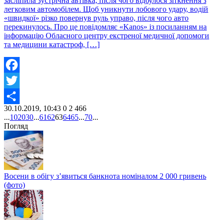
засліпила зустрічна автівка, після чого відбулося зіткнення з
легковим автомобілем. Щоб уникнути лобового удару, водій
«швидкої» різко повернув руль управо, після чого авто
перекинулось. Про це повідомляє «Kanos» із посиланням на
інформацію Обласного центру екстреної медичної допомоги
та медицини катастроф, […]
Facebook
Twitter
30.10.2019, 10:43
0
2 466
Share
...
10
20
30
...
61
62
63
64
65
...
70
...
Погляд
Восени в обігу з’явиться банкнота номіналом 2 000 гривень
(фото)