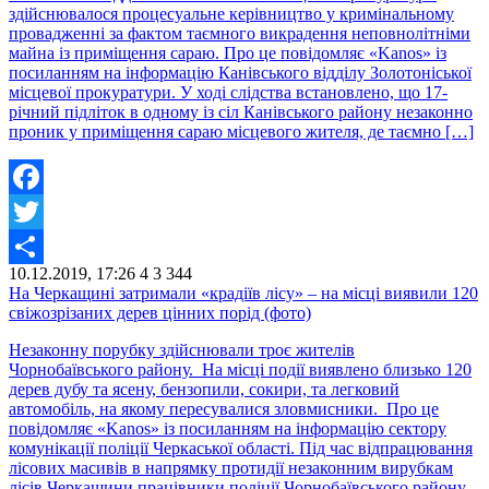
здійснювалося процесуальне керівництво у кримінальному
провадженні за фактом таємного викрадення неповнолітніми
майна із приміщення сараю. Про це повідомляє «Kanos» із
посиланням на інформацію Канівського відділу Золотоніської
місцевої прокуратури. У ході слідства встановлено, що 17-
річний підліток в одному із сіл Канівського району незаконно
проник у приміщення сараю місцевого жителя, де таємно […]
Facebook
Twitter
10.12.2019, 17:26
4
3 344
Share
На Черкащині затримали «крадіїв лісу» – на місці виявили 120
свіжозрізаних дерев цінних порід (фото)
Незаконну порубку здійснювали троє жителів
Чорнобаївського району. На місці події виявлено близько 120
дерев дубу та ясену, бензопили, сокири, та легковий
автомобіль, на якому пересувалися зловмисники. Про це
повідомляє «Kanos» із посиланням на інформацію сектору
комунікації поліції Черкаської області. Під час відпрацювання
лісових масивів в напрямку протидії незаконним вирубкам
лісів Черкащини працівники поліції Чорнобаївського району