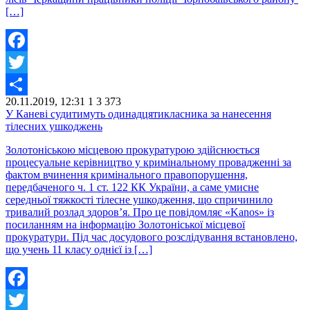
[…]
Facebook
Twitter
20.11.2019, 12:31
1
3 373
Share
У Каневі судитимуть одинадцятикласника за нанесення
тілесних ушкоджень
Золотоніською місцевою прокуратурою здійснюється
процесуальне керівництво у кримінальному провадженні за
фактом вчинення кримінального правопорушення,
передбаченого ч. 1 ст. 122 КК України, а саме умисне
середньої тяжкості тілесне ушкодження, що спричинило
тривалий розлад здоров’я. Про це повідомляє «Kanos» із
посиланням на інформацію Золотоніської місцевої
прокуратури. Під час досудового розслідування встановлено,
що учень 11 класу однієї із […]
Facebook