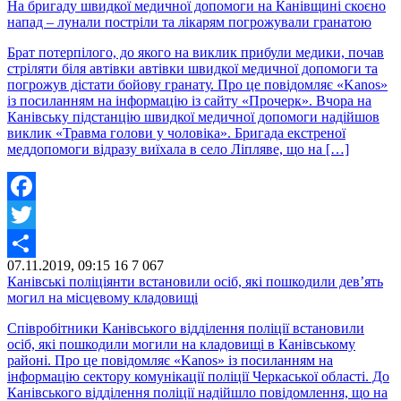
На бригаду швидкої медичної допомоги на Канівщині скоєно
напад – лунали постріли та лікарям погрожували гранатою
Брат потерпілого, до якого на виклик прибули медики, почав
стріляти біля автівки автівки швидкої медичної допомоги та
погрожув дістати бойову гранату. Про це повідомляє «Kanos»
із посиланням на інформацію із сайту «Прочерк». Вчора на
Канівську підстанцію швидкої медичної допомоги надійшов
виклик «Травма голови у чоловіка». Бригада екстреної
меддопомоги відразу виїхала в село Ліпляве, що на […]
Facebook
Twitter
07.11.2019, 09:15
16
7 067
Share
Канівські поліціянти встановили осіб, які пошкодили дев’ять
могил на місцевому кладовищі
Співробітники Канівського відділення поліції встановили
осіб, які пошкодили могили на кладовищі в Канівському
районі. Про це повідомляє «Kanos» із посиланням на
інформацію сектору комунікації поліції Черкаської області. До
Канівського відділення поліції надійшло повідомлення, що на