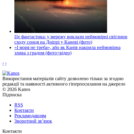
Це фантастика: у мережу виклали неймовірні світлини
сходу сонця на Дніпрі у Каневі (фото)
«І моря не треба», або як Канів накрила неймовірна
злива з градом (фото+відео)
‹
›
Використання матеріалів сайту дозволено тільки за згодою
редакції та наявності активного гіперпосилання на джерело
© 2026 Kanos
Підписка
RSS
Контакти
Рекламодавцям
Зворотний зв’язок
Контакти