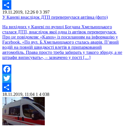
Twitter
19.11.2019, 12:26
0
3 397
Share
У Каневі внаслідок ДТП перевернулася автівка (фото)
На вихідних у Каневі по вулиці Богдана Хмельницького
сталася ДТП, внаслідок якої одна із автівок перевернулася.
Про це повідомляє «Kanos» із посиланням на інформацію у
Facebook. «По вул. Б.Хмельницького сталась аварія. П’яний
водій на повній швидкості влетів в припаркований
автомобіль. Права просто треба забирать у такого зброду, а не
штрафи виписувать», – зазначено у пості […]
Facebook
Twitter
18.11.2019, 11:04
1
4 038
Share