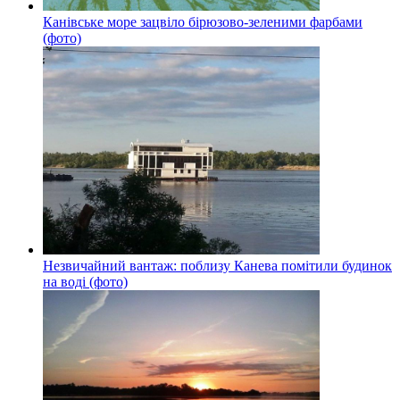
Канівське море зацвіло бірюзово-зеленими фарбами
(фото)
Незвичайний вантаж: поблизу Канева помітили будинок
на воді (фото)