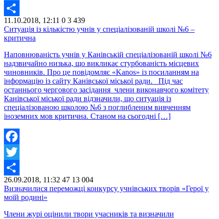
Twitter
11.10.2018, 12:11
0
3 439
Share
Ситуація із кількістю учнів у спеціалізованій школі №6 –
критична
Наповнюваність учнів у Канівській спеціалізованій школі №6
надзвичайно низька, що викликає стурбованість місцевих
чиновників. Про це повідомляє «Kanos» із посиланням на
інформацію із сайту Канівської міської ради. Під час
останнього чергового засідання члени виконавчого комітету
Канівської міської ради відзначили, що ситуація із
спеціалізованою школою №6 з поглибленим вивченням
іноземних мов критична. Станом на сьогодні […]
Facebook
Twitter
26.09.2018, 11:32
47
13 004
Share
Визначилися переможці конкурсу учнівських творів «Герої у
моїй родині»
Члени журі оцінили твори учасників та визначили