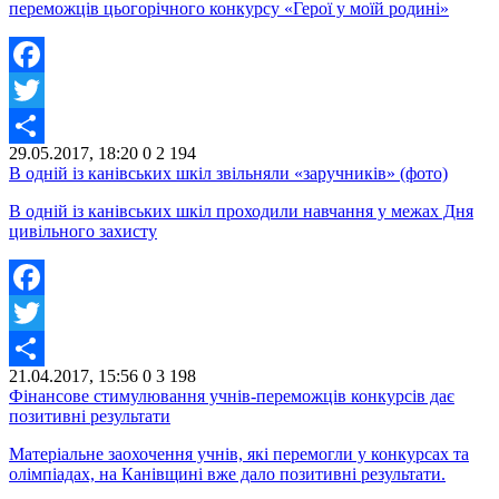
переможців цьогорічного конкурсу «Герої у моїй родині»
Facebook
Twitter
29.05.2017, 18:20
0
2 194
Share
В одній із канівських шкіл звільняли «заручників» (фото)
В одній із канівських шкіл проходили навчання у межах Дня
цивільного захисту
Facebook
Twitter
21.04.2017, 15:56
0
3 198
Share
Фінансове стимулювання учнів-переможців конкурсів дає
позитивні результати
Матеріальне заохочення учнів, які перемогли у конкурсах та
олімпіадах, на Канівщині вже дало позитивні результати.