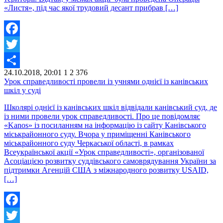
«Листя», під час якої трудовий десант прибрав […]
Facebook
Twitter
24.10.2018, 20:01
1
2 376
Share
Урок справедливості провели із учнями однієї із канівських
шкіл у суді
Школярі однієї із канівських шкіл відвідали канівський суд, де
із ними провели урок справедливості. Про це повідомляє
«Kanos» із посиланням на інформацію із сайту Канівського
міськрайонного суду. Вчора у приміщенні Канівського
міськрайонного суду Черкаської області, в рамках
Всеукраїнської акції «Урок справедливості», організованої
Асоціацією розвитку суддівського самоврядування України за
підтримки Агенцій США з міжнародного розвитку USAID,
[…]
Facebook