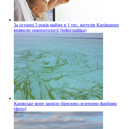
За останні 5 років майже в 1 тис. жителів Канівщини
виявили онкопатології (інфографіка)
Канівське море зацвіло бірюзово-зеленими фарбами
(фото)