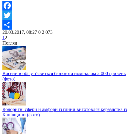
Facebook
Twitter
20.03.2017, 08:27
0
2 073
Share
1
2
Погляд
Восени в обігу з’явиться банкнота номіналом 2 000 гривень
(фото)
Колоритні сфери й амфори із глини виготовляє керамістка із
Канівщини (фото)