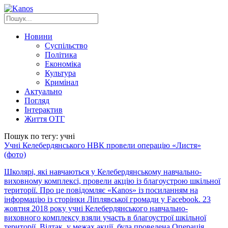
Новини
Суспільство
Політика
Економіка
Культура
Кримінал
Актуально
Погляд
Інтерактив
Життя ОТГ
Пошук по тегу: учні
Учні Келебердянського НВК провели операцію «Листя»
(фото)
Школярі, які навчаються у Келебердянському навчально-
виховному комплексі, провели акцію із благоустрою шкільної
території. Про це повідомляє «Kanos» із посиланням на
інформацію із сторінки Ліплявської громади у Facebook. 23
жовтня 2018 року учні Келебердянського навчально-
виховного комплексу взяли участь в благоустрої шкільної
території. Відтак, у межах акції була проведена Операція