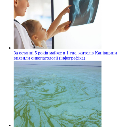
За останні 5 років майже в 1 тис. жителів Канівщини
виявили онкопатології (інфографіка)