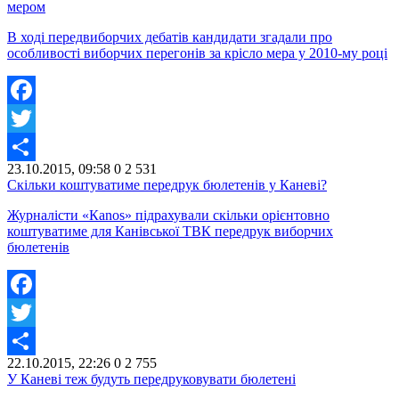
мером
В ході передвиборчих дебатів кандидати згадали про
особливості виборчих перегонів за крісло мера у 2010-му році
Facebook
Twitter
23.10.2015, 09:58
0
2 531
Share
Скільки коштуватиме передрук бюлетенів у Каневі?
Журналісти «Каnоs» підрахували скільки орієнтовно
коштуватиме для Канівської ТВК передрук виборчих
бюлетенів
Facebook
Twitter
22.10.2015, 22:26
0
2 755
Share
У Каневі теж будуть передруковувати бюлетені