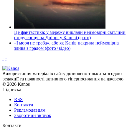
Це фантастика: у мережу виклали неймовірні світлини
сходу сонця на Дніпрі у Каневі (фото)
«І моря не треба», або як Канів накрила неймовірна
злива з градом (фото+відео)
‹
›
Використання матеріалів сайту дозволено тільки за згодою
редакції та наявності активного гіперпосилання на джерело
© 2026 Kanos
Підписка
RSS
Контакти
Рекламодавцям
Зворотний зв’язок
Контакти