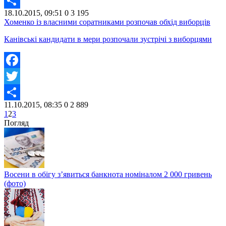
Twitter
18.10.2015, 09:51
0
3 195
Share
Хоменко із власними соратниками розпочав обхід виборців
Канівські кандидати в мери розпочали зустрічі з виборцями
Facebook
Twitter
11.10.2015, 08:35
0
2 889
Share
1
2
3
Погляд
Восени в обігу з’явиться банкнота номіналом 2 000 гривень
(фото)