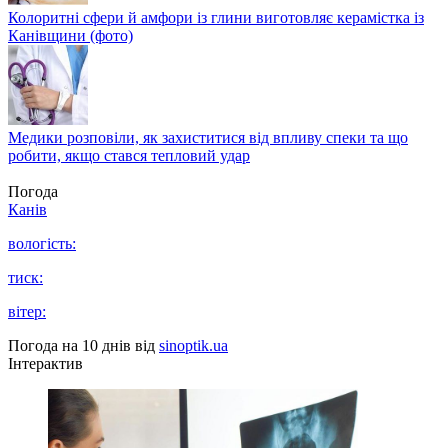
Колоритні сфери й амфори із глини виготовляє керамістка із
Канівщини (фото)
Медики розповіли, як захиститися від впливу спеки та що
робити, якщо стався тепловий удар
Погода
Канів
вологість:
тиск:
вітер:
Погода на 10 днів від
sinoptik.ua
Інтерактив