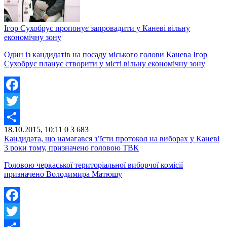
Ігор Сухобрус пропонує запровадити у Каневі вільну
економічну зону
Один із кандидатів на посаду міського голови Канева Ігор
Сухобрус планує створити у місті вільну економічну зону
Facebook
Twitter
18.10.2015, 10:11
0
3 683
Share
Кандидата, що намагався з’їсти протокол на виборах у Каневі
3 роки тому, призначено головою ТВК
Головою черкаської територіальної виборчої комісії
призначено Володимира Матюшу
Facebook