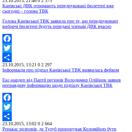
23.10.2015, 21:46
0
2 375
Share
Канівські ДВК отримають передруковані бюлетені вже
сьогодні – голова ТВК
Голова Канівської ТВК заявила про те, що передруковані
виборчі бюлетені будуть передані членам ДВК вчасно
Facebook
Twitter
23.10.2015, 13:21
0
2 297
Share
Інформація про підпал Канівської ТВК виявилась фейком
Екс-нардеп від Партії регіонів Володимир Олійник заявив
неправдиву інформацію щодо підпалу Канівської ТВК
Facebook
Twitter
23.10.2015, 13:02
0
2 664
Share
Ренькас розповів, де Тулуб пропонував Коломійцю бути