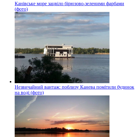
Канівське море зацвіло бірюзово-зеленими фарбами
(фото)
Незвичайний вантаж: поблизу Канева помітили будинок
на воді (фото)